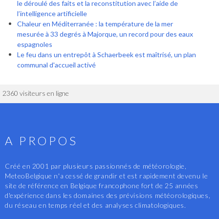
le déroulé des faits et la reconstitution avec l’aide de
l’intelligence artificielle
Chaleur en Méditerranée : la température de la mer
mesurée à 33 degrés à Majorque, un record pour des eaux
espagnoles
Le feu dans un entrepôt à Schaerbeek est maîtrisé, un plan
communal d'accueil activé
2360 visiteurs en ligne
A PROPOS
Créé en 2001 par plusieurs passionnés de météorologie,
MeteoBelgique n'a cessé de grandir et est rapidement devenu le
site de référence en Belgique francophone fort de 25 années
d'expérience dans les domaines des prévisions météorologiques,
du réseau en temps réel et des analyses climatologiques.