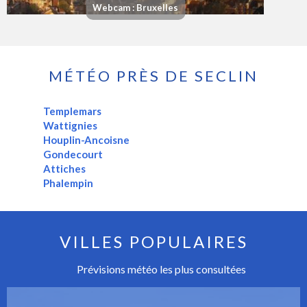
Webcam : Bruxelles
MÉTÉO PRÈS DE SECLIN
Templemars
Wattignies
Houplin-Ancoisne
Gondecourt
Attiches
Phalempin
VILLES POPULAIRES
Prévisions météo les plus consultées