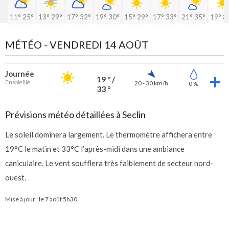
11°
25°
13°
29°
17°
32°
19°
30°
15°
29°
17°
33°
21°
35°
19°
3
MÉTÉO -
VENDREDI 14 AOÛT
Journée
19 ° /
Ensoleillé
20 - 30 km/h
0 %
33 °
Prévisions météo détaillées à Seclin
Le soleil dominera largement. Le thermomètre affichera entre
19°C le matin et 33°C l’après-midi dans une ambiance
caniculaire. Le vent soufflera très faiblement de secteur nord-
ouest.
Mise à jour : le
7 août 5h30