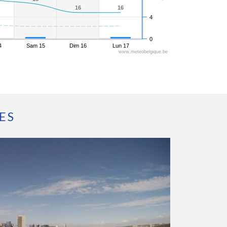
16
16
16
16
4
0
4
Sam 15
Dim 16
Lun 17
www.meteobelgique.be
ES