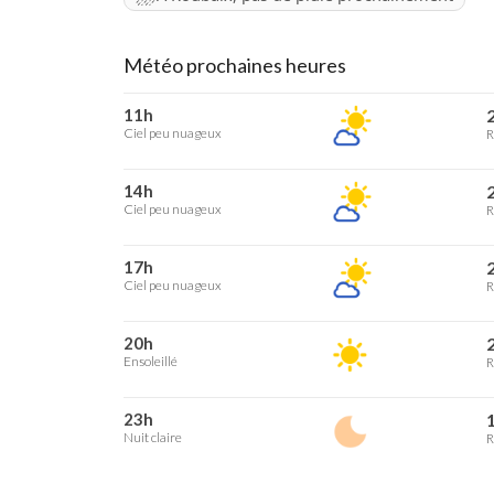
Météo prochaines heures
11h
2
Ciel peu nuageux
R
14h
2
Ciel peu nuageux
R
17h
2
Ciel peu nuageux
R
20h
2
Ensoleillé
R
23h
1
Nuit claire
R