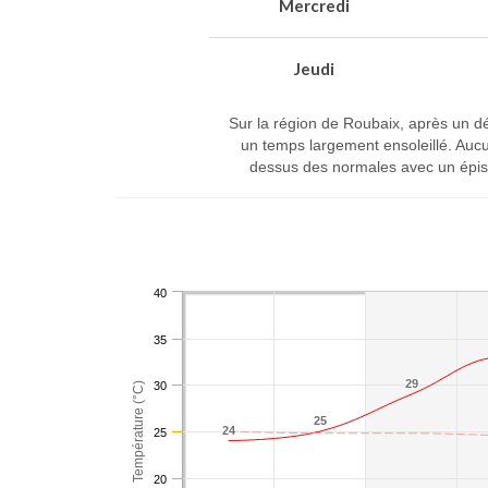
Mercredi
Jeudi
Sur la région de Roubaix, après un dé
un temps largement ensoleillé. Aucu
dessus des normales avec un épisod
40
35
29
29
30
Température (°C)
25
25
24
24
25
20