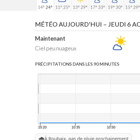
14°
24°
11°
25°
13°
29°
17°
33°
19°
30°
15°
29°
MÉTÉO AUJOURD'HUI
– JEUDI 6 
Maintenant
Ciel peu nuageux
PRÉCIPITATIONS DANS LES 90 MINUTES
10:20
10:35
10:50
🌧️
À Roubaix, pas de pluie prochainement