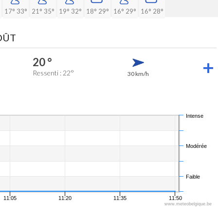
17°
33°
21°
35°
19°
32°
18°
29°
16°
29°
16°
28°
AOÛT
20 °
Ressenti : 22°
30 km/h
Intense
Modérée
Faible
11:05
11:20
11:35
11:50
www.meteobelgique.be