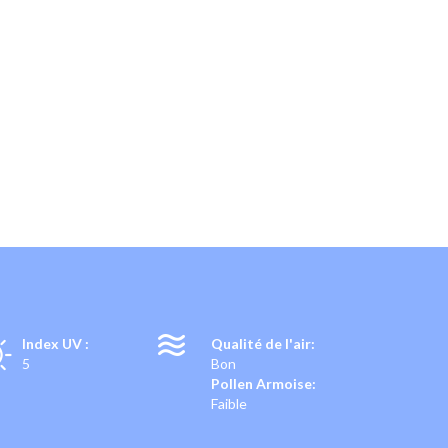
T
Index UV :
Qualité de l'air:
5
Bon
Pollen Armoise:
Faible