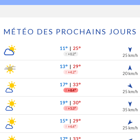
MÉTÉO DES PROCHAINS JOURS
 prochains jours
ipitations
11°
|
25°
↑
+0.2°
25 km/h
13°
|
29°
↑
+4.2°
20 km/h
17°
|
33°
↑
+8.4°
25 km/h
19°
|
30°
↑
+5.3°
35 km/h
15°
|
29°
↑
+4.4°
25 km/h
17°
|
33°