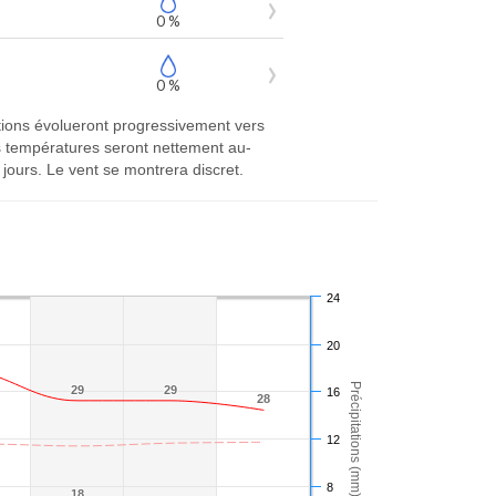
0 %
0 %
itions évolueront progressivement vers
es températures seront nettement au-
jours. Le vent se montrera discret.
24
20
Précipitations (mm)
29
29
29
29
16
28
28
12
8
18
18