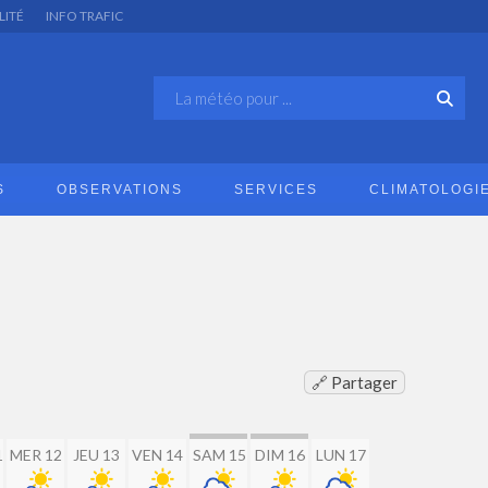
LITÉ
INFO TRAFIC
S
OBSERVATIONS
SERVICES
CLIMATOLOGI
🔗 Partager
1
MER 12
JEU 13
VEN 14
SAM 15
DIM 16
LUN 17