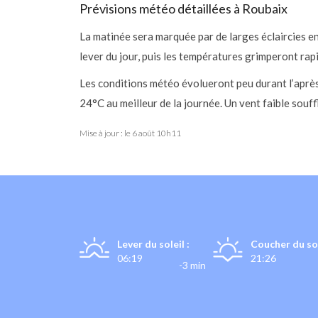
Prévisions météo détaillées à Roubaix
La matinée sera marquée par de larges éclaircies 
lever du jour, puis les températures grimperont rap
Les conditions météo évolueront peu durant l’après
24°C au meilleur de la journée. Un vent faible souf
Mise à jour : le
6 août 10h11
Lever du soleil :
Coucher du sol
06:19
21:26
-3 min