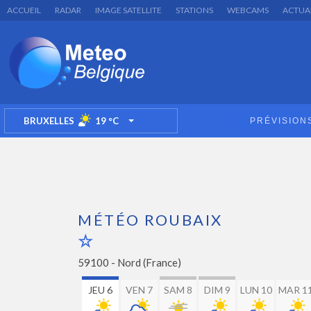
ACCUEIL
RADAR
IMAGE SATELLITE
STATIONS
WEBCAMS
ACTUA
BRUXELLES
19
°C
PRÉVISION
TOGGLE DROPDOWN
MÉTÉO ROUBAIX
59100 -
Nord (France)
JEU 6
VEN 7
SAM 8
DIM 9
LUN 10
MAR 1