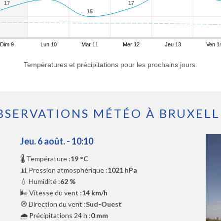
17
17
17
17
15
15
Dim 9
Lun 10
Mar 11
Mer 12
Jeu 13
Ven 1
Températures et précipitations pour les prochains jours.
BSERVATIONS MÉTÉO À BRUXELL
Jeu. 6 août. - 10:10
🌡️ Température :
19 °C
📊 Pression atmosphérique :
1021 hPa
💧 Humidité :
62 %
🌬️ Vitesse du vent :
14 km/h
🧭 Direction du vent :
Sud-Ouest
🌧️ Précipitations 24 h :
0 mm