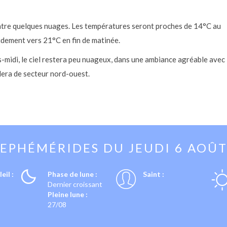
entre quelques nuages. Les températures seront proches de 14°C au
idement vers 21°C en fin de matinée.
-midi, le ciel restera peu nuageux, dans une ambiance agréable avec
flera de secteur nord-ouest.
EPHÉMÉRIDES DU
JEUDI 6 AOÛ
eil :
Phase de lune :
Saint :
Dernier croissant
Pleine lune :
27/08