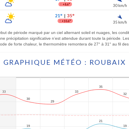
↑
+8.6°
30 km/h
21°
|
35°
↑
+10.6°
35 km/h
but de période marqué par un ciel alternant soleil et nuages, les cond
ne précipitation significative n’est attendue durant toute la période. L
e de forte chaleur, le thermomètre remontera de 27° à 31° au fil des 
GRAPHIQUE MÉTÉO : ROUBAIX
35
35
33
33
33
33
32
32
30
30
29
29
21
21
19
19
19
19