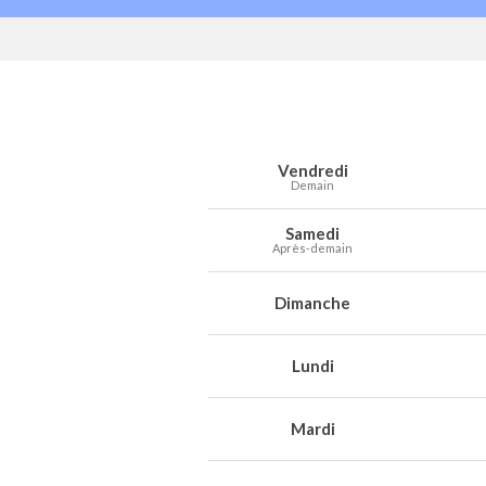
Prévisions météo à Roubaix pour les 7
Jour
Météo
Températures
Vent
Préc
Vendredi
Demain
Samedi
Après-demain
Dimanche
Lundi
Mardi