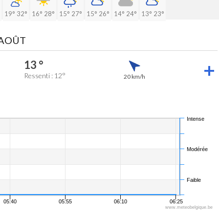
19°
32°
16°
28°
15°
27°
15°
26°
14°
24°
13°
23°
 AOÛT
13 °
Ressenti : 12°
20 km/h
Intense
Modérée
Faible
05:40
05:55
06:10
06:25
www.meteobelgique.be