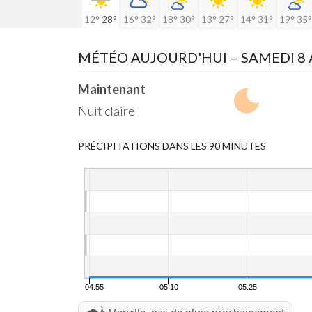
12°
28°
16°
32°
18°
30°
13°
27°
14°
31°
19°
35°
MÉTÉO AUJOURD'HUI
– SAMEDI 8
Maintenant
Nuit claire
PRÉCIPITATIONS DANS LES 90 MINUTES
04:55
05:10
05:25
🌧️