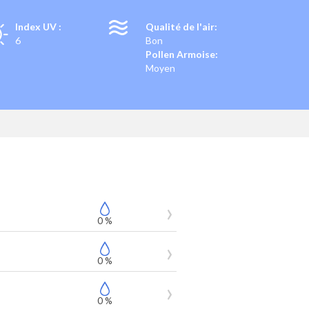
Index UV :
Qualité de l'air:
6
Bon
Pollen Armoise:
Moyen
0 %
0 %
0 %