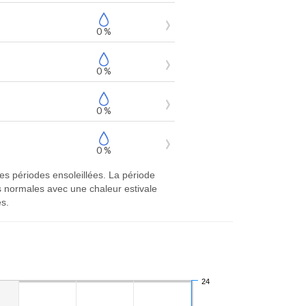
0 %
0 %
0 %
0 %
s périodes ensoleillées. La période
 normales avec une chaleur estivale
es.
24