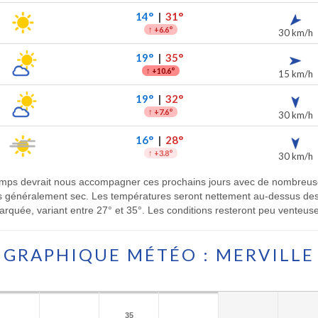
14°
|
31°
↑
+6.6°
30 km/h
19°
|
35°
↑
+10.6°
15 km/h
19°
|
32°
↑
+7.6°
30 km/h
16°
|
28°
↑
+3.8°
30 km/h
 temps devrait nous accompagner ces prochains jours avec de nombreuse
s généralement sec. Les températures seront nettement au-dessus des
rquée, variant entre 27° et 35°. Les conditions resteront peu venteus
GRAPHIQUE MÉTÉO : MERVILLE
35
35