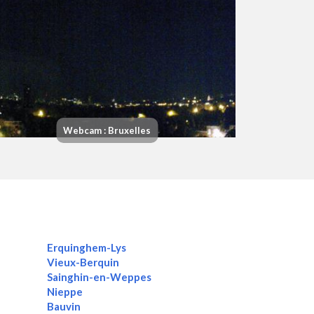
Webcam : Bruxelles
Erquinghem-Lys
Vieux-Berquin
Sainghin-en-Weppes
Nieppe
Bauvin