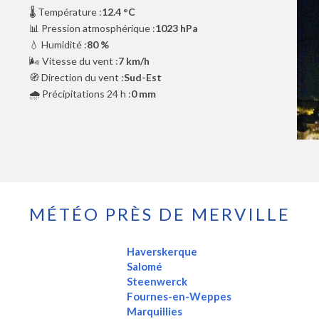
🌡️ Température :
12.4 °C
📊 Pression atmosphérique :
1023 hPa
💧 Humidité :
80 %
🌬️ Vitesse du vent :
7 km/h
🧭 Direction du vent :
Sud-Est
🌧️ Précipitations 24 h :
0 mm
MÉTÉO PRÈS DE MERVILLE
Haverskerque
Salomé
Steenwerck
Fournes-en-Weppes
Marquillies