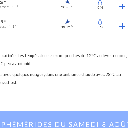
8 °
essenti : 28 °
20 km/h
0 %
9 °
essenti : 19 °
15 km/h
0 %
 matinée. Les températures seront proches de 12°C au lever du jour,
°C peu avant midi.
lera avec quelques nuages, dans une ambiance chaude avec 28°C au
r sud-est.
EPHÉMÉRIDES DU
SAMEDI 8 AOÛ