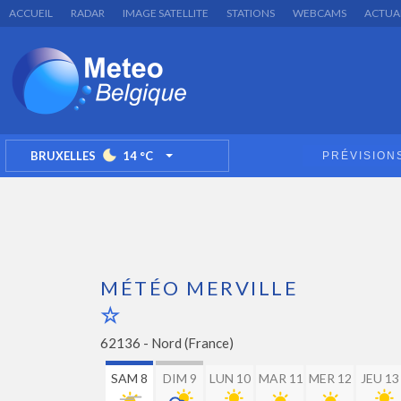
ACCUEIL
RADAR
IMAGE SATELLITE
STATIONS
WEBCAMS
ACTUA
BRUXELLES
14
°C
PRÉVISION
TOGGLE DROPDOWN
MÉTÉO MERVILLE
62136 -
Nord (France)
SAM 8
DIM 9
LUN 10
MAR 11
MER 12
JEU 13