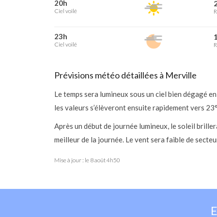
20h
2
Ciel voilé
R
23h
1
Ciel voilé
R
Prévisions météo détaillées à Merville
Le temps sera lumineux sous un ciel bien dégagé en
les valeurs s’élèveront ensuite rapidement vers 23
Après un début de journée lumineux, le soleil bril
meilleur de la journée. Le vent sera faible de secteu
Mise à jour : le
8 août 4h50