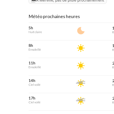
À Merville, pas de pluie prochainement
Météo prochaines heures
5h
1
Nuit claire
R
8h
1
Ensoleillé
R
11h
2
Ensoleillé
R
14h
2
Ciel voilé
R
17h
2
Ciel voilé
R