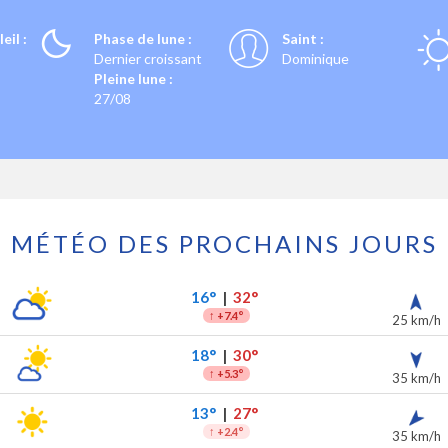
eil :
Phase de lune :
Saint :
Dernier croissant
Dominique
Pleine lune :
27/08
MÉTÉO DES PROCHAINS JOURS
 prochains jours
ipitations
16°
|
32°
↑
+7.4°
25 km/h
18°
|
30°
↑
+5.3°
35 km/h
13°
|
27°
↑
+2.4°
35 km/h