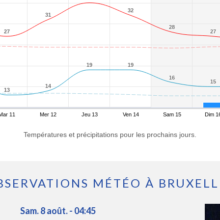
32
32
31
31
28
28
27
27
27
27
19
19
19
19
16
16
15
15
14
14
13
13
Mar 11
Mer 12
Jeu 13
Ven 14
Sam 15
Dim 1
Températures et précipitations pour les prochains jours.
BSERVATIONS MÉTÉO À BRUXELL
Sam. 8 août. - 04:45