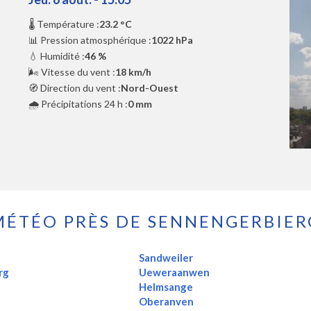
🌡️ Température :
23.2 °C
📊 Pression atmosphérique :
1022 hPa
💧 Humidité :
46 %
🌬️ Vitesse du vent :
18 km/h
🧭 Direction du vent :
Nord-Ouest
🌧️ Précipitations 24 h :
0 mm
MÉTÉO PRÈS DE SENNENGERBIER
Sandweiler
rg
Ueweraanwen
Helmsange
Oberanven