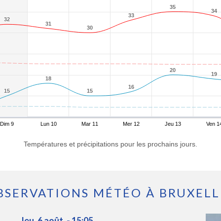
35
35
34
34
33
33
32
32
31
31
30
30
20
20
19
19
18
18
16
16
15
15
15
15
Dim 9
Lun 10
Mar 11
Mer 12
Jeu 13
Ven 1
Températures et précipitations pour les prochains jours.
BSERVATIONS MÉTÉO À BRUXELL
Jeu. 6 août. - 15:05