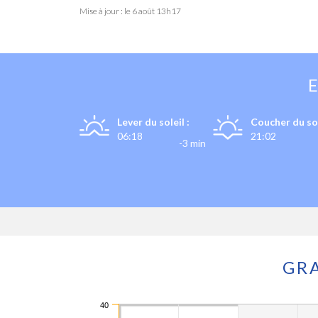
Mise à jour : le
6 août 13h17
Lever du soleil :
Coucher du sol
06:18
21:02
-3 min
GR
40