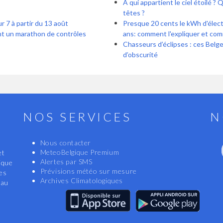
À qui appartient le ciel étoilé ?
têtes ?
r 7 à partir du 13 août
Presque 20 cents le kWh d'électr
ent un marathon de contrôles
ans: comment l'expliquer et com
Chasseurs d’éclipses : ces Belg
d’obscurité
NOS SERVICES
N
Nous contacter
MeteoBelgique Premium
et
Alertes par SMS
ique
Prévisions météo sur mesure
les
Archives Climatologiques
eau