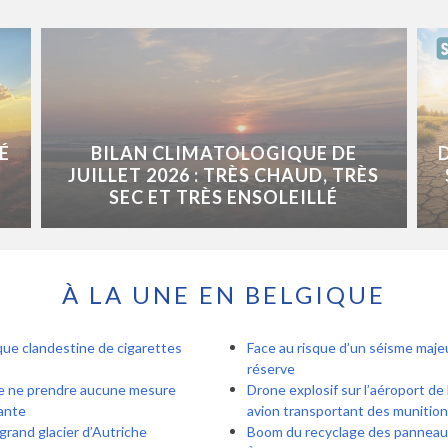
É
BILAN CLIMATOLOGIQUE DE
JUILLET 2026 : TRÈS CHAUD, TRÈS
SEC ET TRÈS ENSOLEILLÉ
À LA UNE EN BELGIQUE
rique clandestine de cigarettes
Face au risque d’un séisme maje
réserve
 de ne prendre aucune mesure
Drone explosif sur l’aéroport de 
pante
avion transportant des munition
 grand glacier d’Autriche
Boom du recyclage des panneau