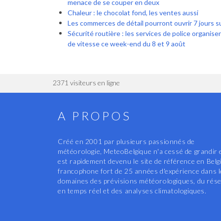
menace de se couper en deux
Chaleur : le chocolat fond, les ventes aussi
Les commerces de détail pourront ouvrir 7 jours su
Sécurité routière : les services de police organis
de vitesse ce week-end du 8 et 9 août
2371 visiteurs en ligne
A PROPOS
Créé en 2001 par plusieurs passionnés de
météorologie, MeteoBelgique n'a cessé de grandir 
est rapidement devenu le site de référence en Belg
francophone fort de 25 années d'expérience dans 
domaines des prévisions météorologiques, du rés
en temps réel et des analyses climatologiques.