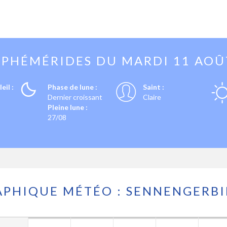
EPHÉMÉRIDES DU
MARDI 11 AOÛ
eil :
Phase de lune :
Saint :
Dernier croissant
Claire
Pleine lune :
27/08
APHIQUE MÉTÉO : SENNENGERBI