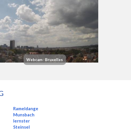
Webcam : Bruxelles
G
Rameldange
Munsbach
Iernster
Steinsel