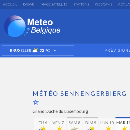
ACCUEIL
RADAR
IMAGE SATELLITE
STATIONS
WEBCAMS
ACTUA
BRUXELLES
23
°C
PRÉVISION
TOGGLE DROPDOWN
MÉTÉO SENNENGERBIERG
Grand Duché du Luxembourg
JEU 6
VEN 7
SAM 8
DIM 9
LUN 10
MAR 1