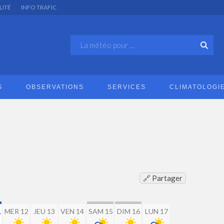
LITÉ
INFO TRAFIC
S
OBSERVATIONS
SERVICES
CLIMATOLOGI
🔗 Partager
1
MER 12
JEU 13
VEN 14
SAM 15
DIM 16
LUN 17