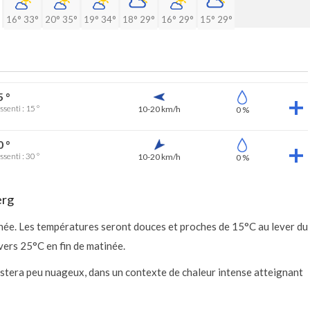
16°
33°
20°
35°
19°
34°
18°
29°
16°
29°
15°
29°
5 °
ssenti : 15 °
10-20 km/h
0 %
0 °
ssenti : 30 °
10-20 km/h
0 %
erg
née. Les températures seront douces et proches de 15°C au lever du
vers 25°C en fin de matinée.
restera peu nuageux, dans un contexte de chaleur intense atteignant