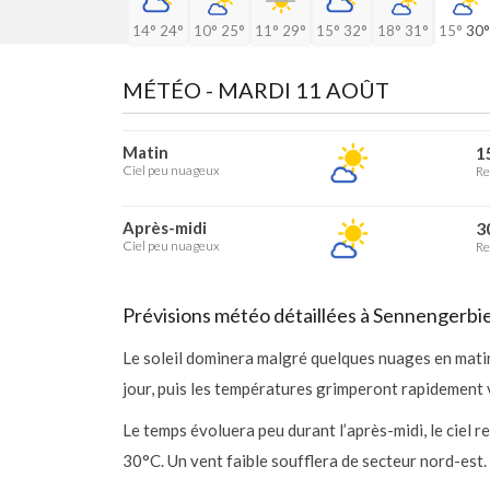
14°
24°
10°
25°
11°
29°
15°
32°
18°
31°
15°
30°
MÉTÉO -
MARDI 11 AOÛT
Matin
1
Ciel peu nuageux
Re
Après-midi
3
Ciel peu nuageux
Re
Prévisions météo détaillées à Sennengerbi
Le soleil dominera malgré quelques nuages en mati
jour, puis les températures grimperont rapidement 
Le temps évoluera peu durant l’après-midi, le ciel 
30°C. Un vent faible soufflera de secteur nord-est.