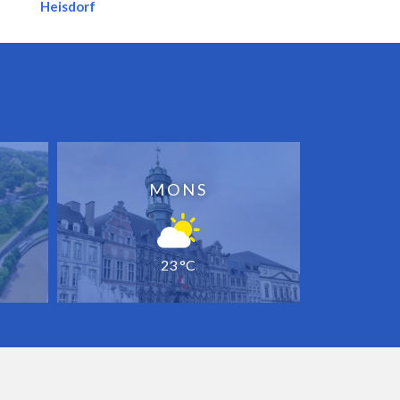
Heisdorf
MONS
23 °C