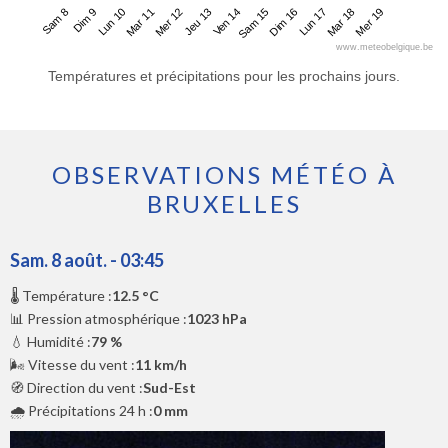
Sam 8
Mar 11
Ven 14
Lun 17
Lun 10
Jeu 13
Dim 16
Mer 19
Dim 9
Mer 12
Sam 15
Mar 18
www.meteobelgique.be
Températures et précipitations pour les prochains jours.
OBSERVATIONS MÉTÉO À
BRUXELLES
Sam. 8 août. - 03:45
🌡️ Température :
12.5 °C
📊 Pression atmosphérique :
1023 hPa
💧 Humidité :
79 %
🌬️ Vitesse du vent :
11 km/h
🧭 Direction du vent :
Sud-Est
🌧️ Précipitations 24 h :
0 mm