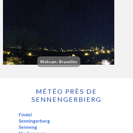
Webcam : Bruxelles
MÉTÉO PRÈS DE
SENNENGERBIERG
Findel
Senningerberg
Senneng