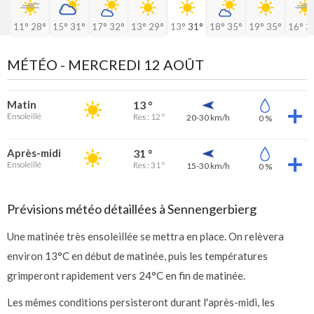
11°
28°
15°
31°
17°
32°
13°
29°
13°
31°
18°
35°
19°
35°
16°
3
MÉTÉO -
MERCREDI 12 AOÛT
Matin
13 °
Ensoleillé
Res : 12 °
20-30 km/h
0 %
Après-midi
31 °
Ensoleillé
Res : 31 °
15-30 km/h
0 %
Prévisions météo détaillées à Sennengerbierg
Une matinée très ensoleillée se mettra en place. On relèvera
environ 13°C en début de matinée, puis les températures
grimperont rapidement vers 24°C en fin de matinée.
Les mêmes conditions persisteront durant l'après-midi, les