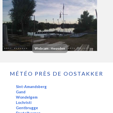
Webcam : Heusden
MÉTÉO PRÈS DE OOSTAKKER
Sint-Amandsberg
Gand
Wondelgem
Lochristi
Gentbrugge
Destelbergen