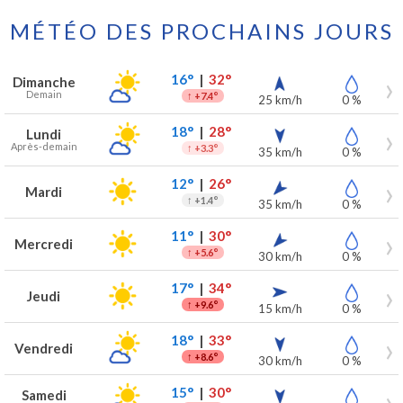
MÉTÉO DES PROCHAINS JOURS
Prévisions météo à Oostakker pour les 7 prochains jours
Jour
Météo
Températures
Vent
Précipitations
16°
|
32°
Dimanche
Demain
↑
+7.4°
25 km/h
0 %
18°
|
28°
Lundi
Après-demain
↑
+3.3°
35 km/h
0 %
12°
|
26°
Mardi
↑
+1.4°
35 km/h
0 %
11°
|
30°
Mercredi
↑
+5.6°
30 km/h
0 %
17°
|
34°
Jeudi
↑
+9.6°
15 km/h
0 %
18°
|
33°
Vendredi
↑
+8.6°
30 km/h
0 %
15°
|
30°
Samedi