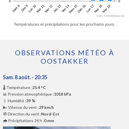
0
0
Sam 8
Mar 11
Ven 14
Lun 17
Lun 10
Jeu 13
Dim 16
Mer 19
Dim 9
Mer 12
Sam 15
Mar 18
www.meteobelgique.be
Températures et précipitations pour les prochains jours.
OBSERVATIONS MÉTÉO À
OOSTAKKER
Sam. 8 août. - 20:35
🌡️ Température :
25.4 °C
📊 Pression atmosphérique :
1018 hPa
💧 Humidité :
39 %
🌬️ Vitesse du vent :
29 km/h
🧭 Direction du vent :
Nord-Est
🌧️ Précipitations 24 h :
0 mm