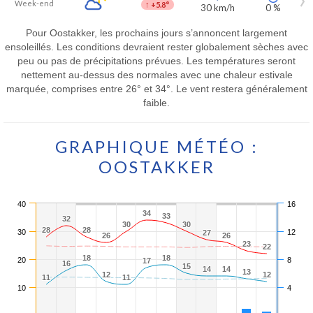
Week-end
↑
+5.8°
30 km/h
0 %
Pour Oostakker, les prochains jours s’annoncent largement
ensoleillés. Les conditions devraient rester globalement sèches avec
peu ou pas de précipitations prévues. Les températures seront
nettement au-dessus des normales avec une chaleur estivale
marquée, comprises entre 26° et 34°. Le vent restera généralement
faible.
GRAPHIQUE MÉTÉO :
OOSTAKKER
40
16
34
34
33
33
32
32
30
30
30
30
28
28
28
28
30
12
27
27
26
26
26
26
23
23
22
22
18
18
18
18
20
8
17
17
16
16
15
15
14
14
14
14
13
13
12
12
12
12
11
11
11
11
10
4