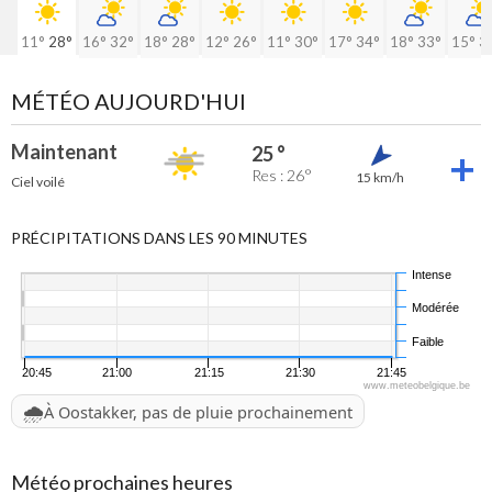
11°
28°
16°
32°
18°
28°
12°
26°
11°
30°
17°
34°
18°
33°
15°
3
MÉTÉO AUJOURD'HUI
Maintenant
25 °
Res : 26°
15 km/h
Ciel voilé
PRÉCIPITATIONS DANS LES 90 MINUTES
Intense
Modérée
Faible
20:45
21:00
21:15
21:30
21:45
www.meteobelgique.be
🌧️
À Oostakker, pas de pluie prochainement
Météo prochaines heures