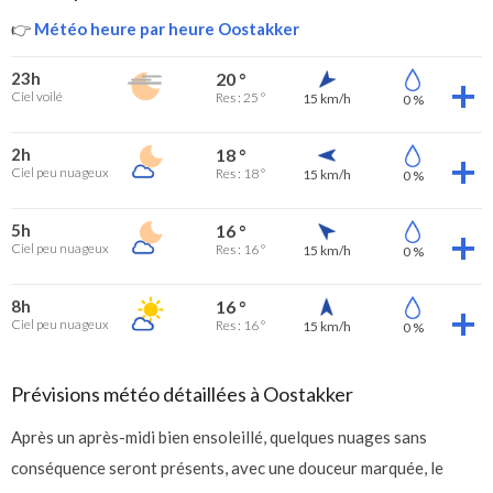
👉
Météo heure par heure Oostakker
23h
20 °
Ciel voilé
Res : 25 °
15 km/h
0 %
2h
18 °
Ciel peu nuageux
Res : 18 °
15 km/h
0 %
5h
16 °
Ciel peu nuageux
Res : 16 °
15 km/h
0 %
8h
16 °
Ciel peu nuageux
Res : 16 °
15 km/h
0 %
Prévisions météo détaillées à Oostakker
Après un après-midi bien ensoleillé, quelques nuages sans
conséquence seront présents, avec une douceur marquée, le