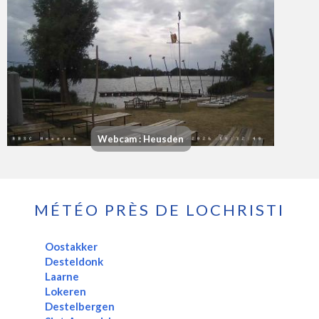
Webcam : Heusden
MÉTÉO PRÈS DE LOCHRISTI
Oostakker
Desteldonk
Laarne
Lokeren
Destelbergen