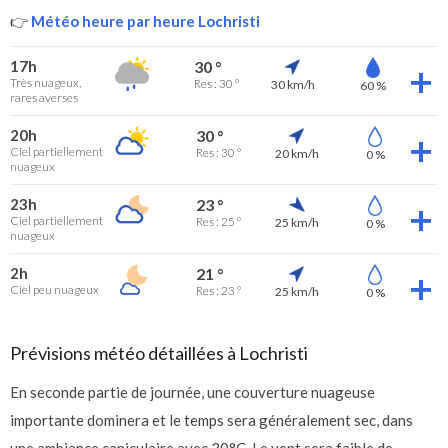
👉
Météo heure par heure Lochristi
17h
30 °
Très nuageux,
Res : 30 °
30 km/h
60 %
rares averses
20h
30 °
Ciel partiellement
Res : 30 °
20 km/h
0 %
nuageux
23h
23 °
Ciel partiellement
Res : 25 °
25 km/h
0 %
nuageux
2h
21 °
Ciel peu nuageux
Res : 23 °
25 km/h
0 %
Prévisions météo détaillées à Lochristi
En seconde partie de journée, une couverture nuageuse
importante dominera et le temps sera généralement sec, dans