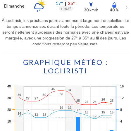
17°
|
25°
Dimanche
↑
+0.5°
30 km/h
40 %
À Lochristi, les prochains jours s’annoncent largement ensoleillés. Le
temps s’annonce sec durant toute la période. Les températures
seront nettement au-dessus des normales avec une chaleur estivale
marquée, avec une progression de 27° à 35° au fil des jours. Les
conditions resteront peu venteuses.
GRAPHIQUE MÉTÉO :
LOCHRISTI
40
16
35
35
34
34
36
36
30
30
30
30
30
12
27
27
27
27
26
26
25
25
25
25
24
24
24
24
19
19
19
19
20
8
17
17
17
17
17
17
15
15
15
15
15
15
14
14
13
13
13
13
12
12
10
4