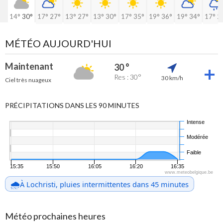
14°
30°
17°
27°
13°
27°
13°
30°
17°
35°
19°
36°
19°
34°
17°
2
MÉTÉO AUJOURD'HUI
Maintenant
30 °
Res : 30°
30 km/h
Ciel très nuageux
PRÉCIPITATIONS DANS LES 90 MINUTES
Intense
Modérée
Faible
15:35
15:50
16:05
16:20
16:35
www.meteobelgique.be
🌧️
À Lochristi, pluies intermittentes dans 45 minutes
Météo prochaines heures