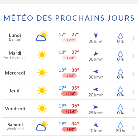
MÉTÉO DES PROCHAINS JOURS
Prévisions météo à Lochristi pour les 7 prochains jours
Jour
Météo
Températures
Vent
Précipitations
17°
|
27°
Lundi
Demain
↑
+2.3°
30 km/h
0 %
13°
|
27°
Mardi
Après-demain
↑
+2.4°
30 km/h
0 %
13°
|
30°
Mercredi
↑
+5.6°
30 km/h
0 %
17°
|
35°
Jeudi
↑
+10.6°
20 km/h
0 %
19°
|
36°
Vendredi
↑
+11.6°
25 km/h
0 %
19°
|
34°
Samedi
Week-end
↑
+9.8°
40 km/h
20 %