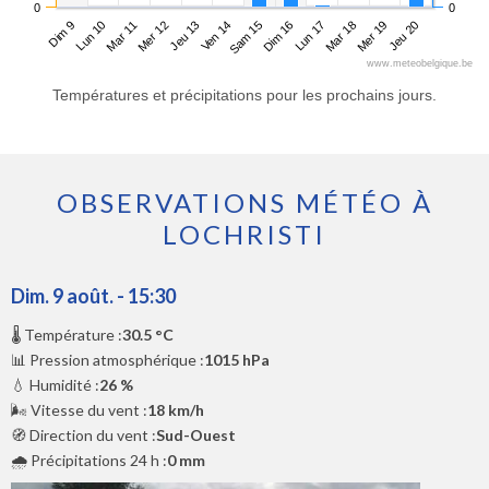
0
0
Dim 9
Mer 12
Sam 15
Mar 18
Mar 11
Ven 14
Lun 17
Jeu 20
Lun 10
Jeu 13
Dim 16
Mer 19
www.meteobelgique.be
Températures et précipitations pour les prochains jours.
OBSERVATIONS MÉTÉO À
LOCHRISTI
Dim. 9 août. - 15:30
🌡️ Température :
30.5 °C
📊 Pression atmosphérique :
1015 hPa
💧 Humidité :
26 %
🌬️ Vitesse du vent :
18 km/h
🧭 Direction du vent :
Sud-Ouest
🌧️ Précipitations 24 h :
0 mm