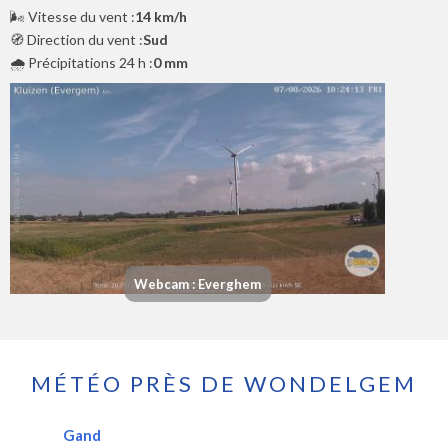
🌬️ Vitesse du vent :
14 km/h
🧭 Direction du vent :
Sud
🌧️ Précipitations 24 h :
0 mm
Webcam : Everghem
MÉTÉO PRÈS DE WONDELGEM
Gand