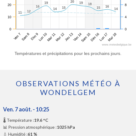
20
20
19
19
19
19
18
18
20
8
16
16
16
16
15
15
15
15
14
14
14
14
12
12
11
11
10
4
0
0
Ven 7
Lun 10
Jeu 13
Dim 16
Dim 9
Mer 12
Sam 15
Mar 18
Sam 8
Mar 11
Ven 14
Lun 17
www.meteobelgique.be
Températures et précipitations pour les prochains jours.
OBSERVATIONS MÉTÉO À
WONDELGEM
Ven. 7 août. - 10:25
🌡️ Température :
19.6 °C
📊 Pression atmosphérique :
1025 hPa
💧 Humidité :
61 %