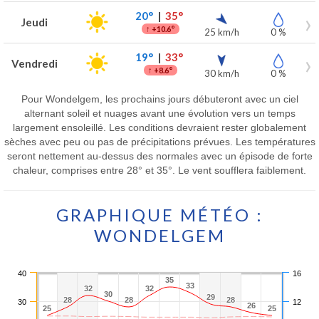
20°
|
35°
Jeudi
↑
+10.6°
25 km/h
0 %
19°
|
33°
Vendredi
↑
+8.6°
30 km/h
0 %
Pour Wondelgem, les prochains jours débuteront avec un ciel
alternant soleil et nuages avant une évolution vers un temps
largement ensoleillé. Les conditions devraient rester globalement
sèches avec peu ou pas de précipitations prévues. Les températures
seront nettement au-dessus des normales avec un épisode de forte
chaleur, comprises entre 28° et 35°. Le vent soufflera faiblement.
GRAPHIQUE MÉTÉO :
WONDELGEM
40
16
35
35
33
33
32
32
32
32
30
30
29
29
28
28
28
28
28
28
30
12
26
26
25
25
25
25