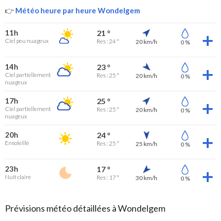
👉
Météo heure par heure Wondelgem
11h
21 °
Ciel peu nuageux
Res : 24 °
20 km/h
0 %
14h
23 °
Ciel partiellement
Res : 25 °
20 km/h
0 %
nuageux
17h
25 °
Ciel partiellement
Res : 25 °
20 km/h
0 %
nuageux
20h
24 °
Ensoleillé
Res : 25 °
25 km/h
0 %
23h
17 °
Nuit claire
Res : 17 °
30 km/h
0 %
Prévisions météo détaillées à Wondelgem