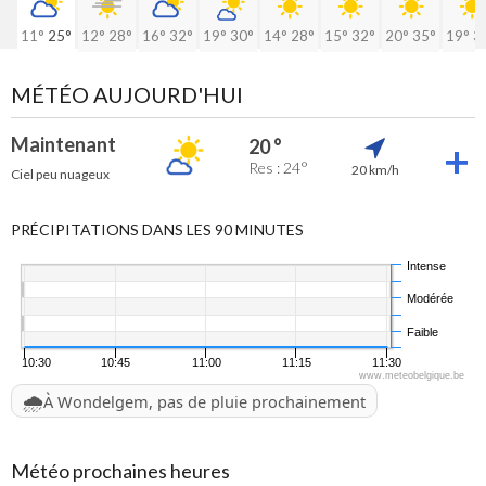
11°
25°
12°
28°
16°
32°
19°
30°
14°
28°
15°
32°
20°
35°
19°
3
MÉTÉO AUJOURD'HUI
Maintenant
20 °
Res : 24°
20 km/h
Ciel peu nuageux
PRÉCIPITATIONS DANS LES 90 MINUTES
Intense
Modérée
Faible
10:30
10:45
11:00
11:15
11:30
www.meteobelgique.be
🌧️
À Wondelgem, pas de pluie prochainement
Météo prochaines heures