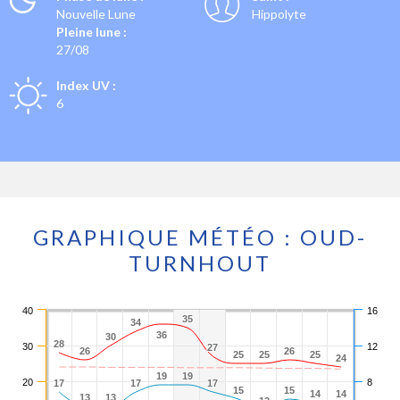
Nouvelle Lune
Hippolyte
Pleine lune :
27/08
Index UV :
6
GRAPHIQUE MÉTÉO : OUD-
TURNHOUT
40
16
35
35
34
34
36
36
30
30
28
28
30
12
27
27
26
26
26
26
25
25
25
25
25
25
24
24
19
19
19
19
20
8
17
17
17
17
17
17
15
15
15
15
14
14
14
14
13
13
13
13