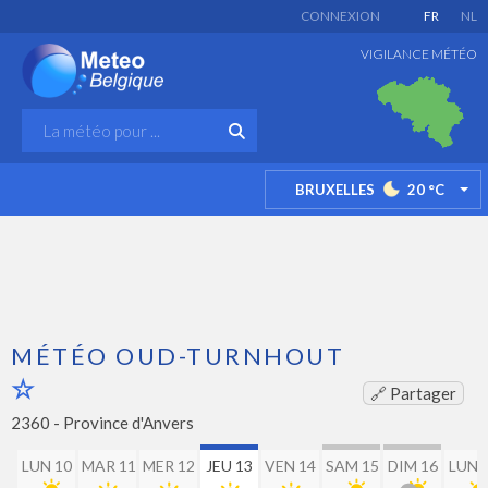
CONNEXION
FR
NL
VIGILANCE MÉTÉO
BRUXELLES
20
°C
TO
MÉTÉO OUD-TURNHOUT
🔗 Partager
2360 -
Province d'Anvers
LUN 10
MAR 11
MER 12
JEU 13
VEN 14
SAM 15
DIM 16
LUN 