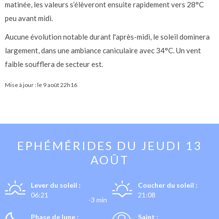
matinée, les valeurs s’élèveront ensuite rapidement vers 28°C
peu avant midi.
Aucune évolution notable durant l'après-midi, le soleil dominera
largement, dans une ambiance caniculaire avec 34°C. Un vent
faible soufflera de secteur est.
Mise à jour : le
9 août 22h16
EPHÉMÉRIDES DU
JEUDI 13
AOÛT
Lever du soleil :
Coucher du soleil :
06:21
21:08
-3 min
Phase de lune :
Saint :