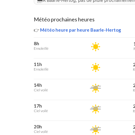
À Baarle-Hertog, pas de pluie prochainemen
Météo prochaines heures
👉
Météo heure par heure Baarle-Hertog
8h
Ensoleillé
R
11h
2
Ensoleillé
R
14h
2
Ciel voilé
R
17h
2
Ciel voilé
R
20h
2
Ciel voilé
R