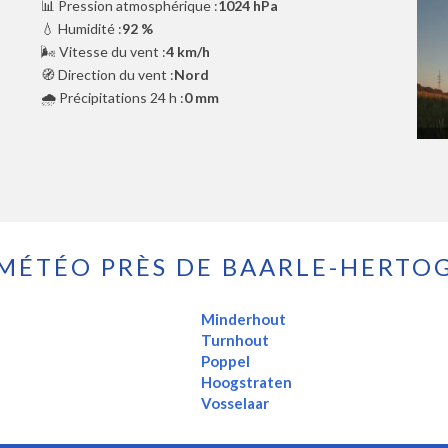
📊 Pression atmosphérique :
1024 hPa
💧 Humidité :
92 %
🌬️ Vitesse du vent :
4 km/h
🧭 Direction du vent :
Nord
🌧️ Précipitations 24 h :
0 mm
MÉTÉO PRÈS DE BAARLE-HERTO
Minderhout
Turnhout
Poppel
Hoogstraten
Vosselaar