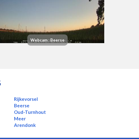
Webcam : Beerse
G
Rijkevorsel
Beerse
Oud-Turnhout
Meer
Arendonk