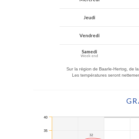
Jeudi
Vendredi
Samedi
Week-end
Sur la région de Baarle-Hertog, de la
Les températures seront nettement
GR
40
35
32
32