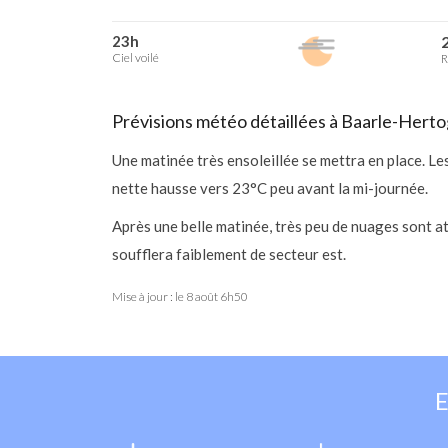
23h
2
Ciel voilé
R
Prévisions météo détaillées à Baarle-Herto
Une matinée très ensoleillée se mettra en place. L
nette hausse vers 23°C peu avant la mi-journée.
Après une belle matinée, très peu de nuages sont a
soufflera faiblement de secteur est.
Mise à jour : le
8 août 6h50