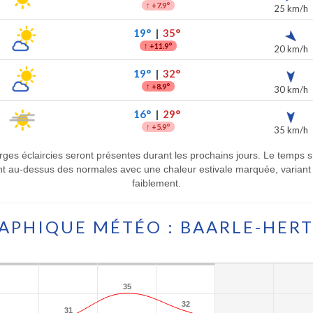
↑
+7.9°
25 km/h
19°
|
35°
↑
+11.9°
20 km/h
19°
|
32°
↑
+8.9°
30 km/h
16°
|
29°
↑
+5.9°
35 km/h
rges éclaircies seront présentes durant les prochains jours. Le temps 
 au-dessus des normales avec une chaleur estivale marquée, variant e
faiblement.
APHIQUE MÉTÉO : BAARLE-HER
35
35
32
32
31
31