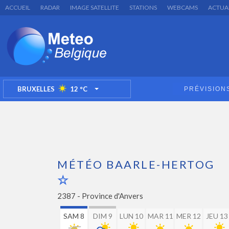
ACCUEIL
RADAR
IMAGE SATELLITE
STATIONS
WEBCAMS
ACTUA
BRUXELLES
12
°C
PRÉVISION
TOGGLE DROPDOWN
MÉTÉO BAARLE-HERTOG
2387 -
Province d'Anvers
SAM 8
DIM 9
LUN 10
MAR 11
MER 12
JEU 13