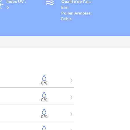
Index UV :
Qualité de l'air:
6
Bon
Pollen Armoise:
Faible
0 %
0 %
0 %