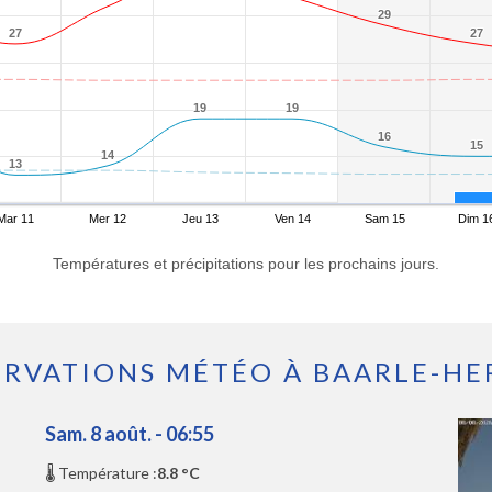
29
29
27
27
27
27
19
19
19
19
16
16
15
15
14
14
13
13
Mar 11
Mer 12
Jeu 13
Ven 14
Sam 15
Dim 1
Températures et précipitations pour les prochains jours.
ERVATIONS MÉTÉO À BAARLE-HE
Sam. 8 août. - 06:55
🌡️ Température :
8.8 °C