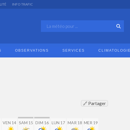
LITÉ
INFO TRAFIC
S
OBSERVATIONS
SERVICES
CLIMATOLOGI
🔗 Partager
VEN 14
SAM 15
DIM 16
LUN 17
MAR 18
MER 19