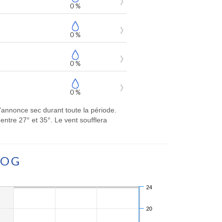
0 %
0 %
0 %
0 %
s’annonce sec durant toute la période.
ntre 27° et 35°. Le vent soufflera
TOG
24
20