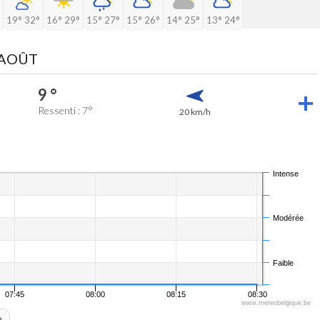
19°
32°
16°
29°
15°
27°
15°
26°
14°
25°
13°
24°
 AOÛT
9 °
Ressenti : 7°
20 km/h
Intense
Modérée
Faible
07:45
08:00
08:15
08:30
www.meteobelgique.be