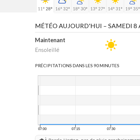
11°
28°
16°
32°
18°
30°
13°
27°
14°
31°
19°
35°
MÉTÉO AUJOURD'HUI
– SAMEDI 8
Maintenant
Ensoleillé
PRÉCIPITATIONS DANS LES 90 MINUTES
07:00
07:15
07:30
🌧️