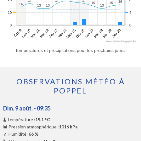
17
17
17
17
17
17
16
16
15
15
15
15
14
14
13
13
13
13
13
13
10
4
0
0
Dim 9
Mer 12
Sam 15
Mar 18
Mar 11
Ven 14
Lun 17
Jeu 20
Lun 10
Jeu 13
Dim 16
Mer 19
www.meteobelgique.be
Températures et précipitations pour les prochains jours.
OBSERVATIONS MÉTÉO À
POPPEL
Dim. 9 août. - 09:35
🌡️ Température :
19.1 °C
📊 Pression atmosphérique :
1016 hPa
💧 Humidité :
66 %