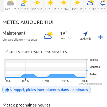
14°
30°
17°
28°
13°
25°
13°
30°
17°
34°
19°
37°
18°
34°
17°
2
MÉTÉO AUJOURD'HUI
Maintenant
19 °
Res : 19°
20 km/h
Ciel partiellement nuageux
PRÉCIPITATIONS DANS LES 90 MINUTES
Intense
Modérée
Faible
09:40
09:55
10:10
10:25
10:40
www.meteobelgique.be
🌧️
À Poppel, pluies intermittentes dans 10 minutes
Météo prochaines heures