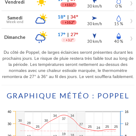
Vendredi
↑
+13.1°
30 km/h
0 %
18°
|
34°
Samedi
Week-end
↑
+10.2°
30 km/h
15 %
17°
|
27°
Dimanche
↑
+3.2°
30 km/h
40 %
Du côté de Poppel, de larges éclaircies seront présentes durant les
prochains jours. Le risque de pluie restera très faible tout au long de
la période. Les températures seront nettement au-dessus des
normales avec une chaleur estivale marquée, le thermomètre
remontera de 27° à 36° au fil des jours. Le vent soufflera faiblement.
GRAPHIQUE MÉTÉO : POPPEL
40
16
34
34
34
34
37
37
30
30
30
30
28
28
30
12
27
27
25
25
25
25
25
25
25
25
24
24
19
19
18
18
20
8