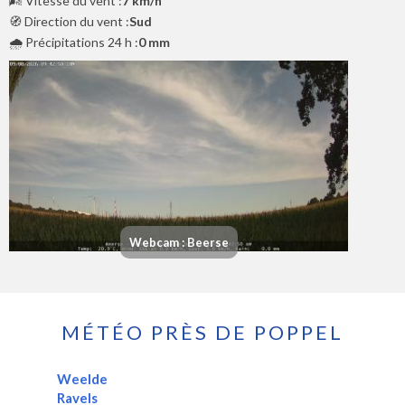
🌬️ Vitesse du vent :
7 km/h
🧭 Direction du vent :
Sud
🌧️ Précipitations 24 h :
0 mm
Webcam : Beerse
MÉTÉO PRÈS DE POPPEL
Weelde
Ravels