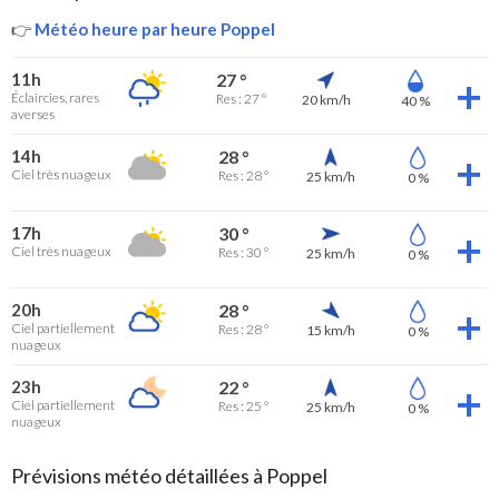
👉
Météo heure par heure Poppel
11h
27 °
Éclaircies, rares
Res : 27 °
20 km/h
40 %
averses
14h
28 °
Ciel très nuageux
Res : 28 °
25 km/h
0 %
17h
30 °
Ciel très nuageux
Res : 30 °
25 km/h
0 %
20h
28 °
Ciel partiellement
Res : 28 °
15 km/h
0 %
nuageux
23h
22 °
Ciel partiellement
Res : 25 °
25 km/h
0 %
nuageux
Prévisions météo détaillées à Poppel