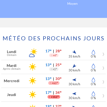
Moyen
MÉTÉO DES PROCHAINS JOURS
Prévisions météo à Poppel pour les 7 prochains jours
Jour
Météo
Températures
Vent
Précipitations
17°
|
28°
Lundi
Demain
↑
+4°
35 km/h
0 %
13°
|
25°
Mardi
Après-demain
↑
+1°
30 km/h
0 %
13°
|
30°
Mercredi
↑
+6.1°
30 km/h
0 %
17°
|
34°
Jeudi
↑
+10.1°
30 km/h
0 %
19°
|
37°