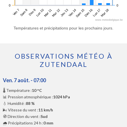
0
0
Ven 7
Lun 10
Jeu 13
Dim 16
Dim 9
Mer 12
Sam 15
Mar 18
Sam 8
Mar 11
Ven 14
Lun 17
www.meteobelgique.be
Températures et précipitations pour les prochains jours.
OBSERVATIONS MÉTÉO À
ZUTENDAAL
Ven. 7 août. - 07:00
🌡️ Température :
10 °C
📊 Pression atmosphérique :
1024 hPa
💧 Humidité :
88 %
🌬️ Vitesse du vent :
11 km/h
🧭 Direction du vent :
Sud
🌧️ Précipitations 24 h :
0 mm