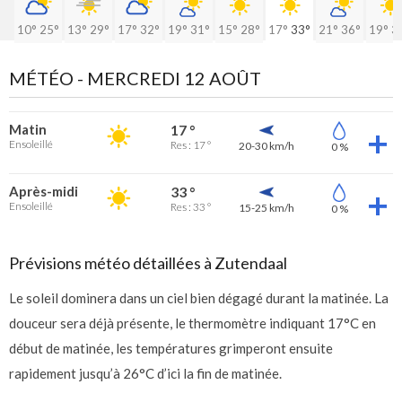
10°
25°
13°
29°
17°
32°
19°
31°
15°
28°
17°
33°
21°
36°
19°
3
MÉTÉO -
MERCREDI 12 AOÛT
Matin
17 °
Ensoleillé
Res : 17 °
20-30 km/h
0 %
Après-midi
33 °
Ensoleillé
Res : 33 °
15-25 km/h
0 %
Prévisions météo détaillées à Zutendaal
Le soleil dominera dans un ciel bien dégagé durant la matinée. La
douceur sera déjà présente, le thermomètre indiquant 17°C en
début de matinée, les températures grimperont ensuite
rapidement jusqu’à 26°C d’ici la fin de matinée.