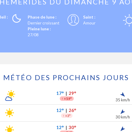
PHÉMÉRIDES DU
DIMANCHE 9 A
eil :
Phase de lune :
Saint :
Dernier croissant
Amour
Pleine lune :
27/08
MÉTÉO DES PROCHAINS JOURS
les 7 prochains jours
ipitations
17°
|
29°
↑
+5.9°
35 km/h
12°
|
26°
↑
+3°
30 km/h
12°
|
30°