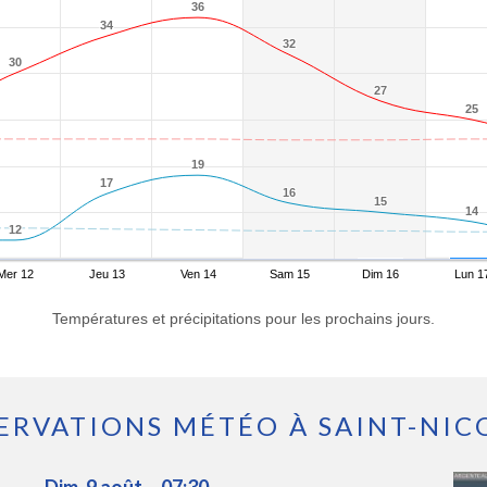
36
36
34
34
32
32
30
30
27
27
25
25
19
19
17
17
16
16
15
15
14
14
12
12
Mer 12
Jeu 13
Ven 14
Sam 15
Dim 16
Lun 1
Températures et précipitations pour les prochains jours.
ERVATIONS MÉTÉO À SAINT-NIC
Dim. 9 août. - 07:30