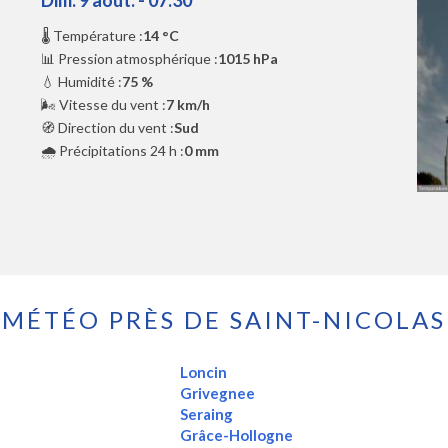
🌡️ Température :
14 °C
📊 Pression atmosphérique :
1015 hPa
💧 Humidité :
75 %
🌬️ Vitesse du vent :
7 km/h
🧭 Direction du vent :
Sud
🌧️ Précipitations 24 h :
0 mm
MÉTÉO PRÈS DE SAINT-NICOLAS
Loncin
Grivegnee
Seraing
Grâce-Hollogne