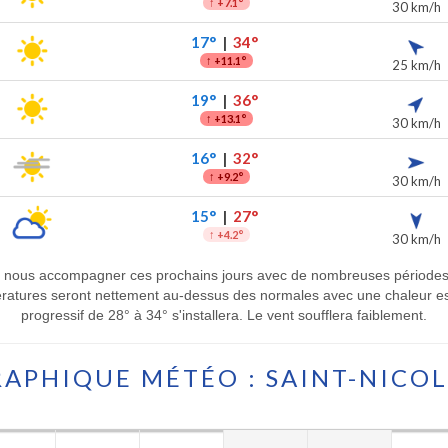
↑
+7.1°
30 km/h
17°
|
34°
↑
+11.1°
25 km/h
19°
|
36°
↑
+13.1°
30 km/h
16°
|
32°
↑
+9.2°
30 km/h
15°
|
27°
↑
+4.2°
30 km/h
it nous accompagner ces prochains jours avec de nombreuses périodes
pératures seront nettement au-dessus des normales avec une chaleur e
progressif de 28° à 34° s'installera. Le vent soufflera faiblement.
APHIQUE MÉTÉO : SAINT-NICO