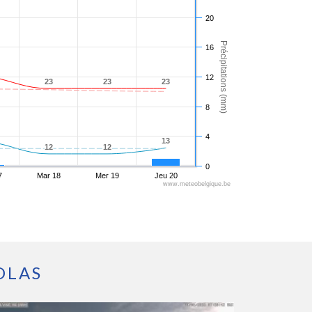
20
Précipitations (mm)
16
12
23
23
23
23
23
23
8
4
13
13
12
12
12
12
0
7
Mar 18
Mer 19
Jeu 20
www.meteobelgique.be
OLAS