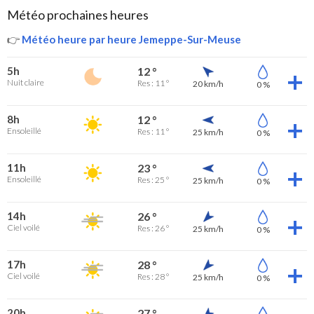
Météo prochaines heures
👉
Météo heure par heure Jemeppe-Sur-Meuse
5h
12 °
Nuit claire
Res : 11 °
20 km/h
0 %
8h
12 °
Ensoleillé
Res : 11 °
25 km/h
0 %
11h
23 °
Ensoleillé
Res : 25 °
25 km/h
0 %
14h
26 °
Ciel voilé
Res : 26 °
25 km/h
0 %
17h
28 °
Ciel voilé
Res : 28 °
25 km/h
0 %
20h
27 °