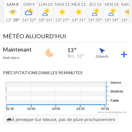
SAM 8
DIM 9
LUN 10
MAR 11
MER 12
JEU 13
VEN 14
SAM 
12°
28°
16°
32°
18°
31°
13°
27°
14°
31°
19°
35°
19°
34°
16°
3
MÉTÉO AUJOURD'HUI
Maintenant
13 °
Res : 12°
20 km/h
Nuit claire
PRÉCIPITATIONS DANS LES 90 MINUTES
Intense
Modérée
Faible
02:35
02:50
03:05
03:20
03:35
www.meteobelgique.be
🌧️
À Jemeppe-Sur-Meuse, pas de pluie prochainement