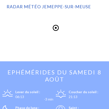
RADAR MÉTÉO JEMEPPE-SUR-MEUSE
EPHÉMÉRIDES DU
SAMEDI 8
AOÛT
Lever du soleil :
Coucher du soleil :
06:13
21:13
-3 min
Phase de lune :
Saint :