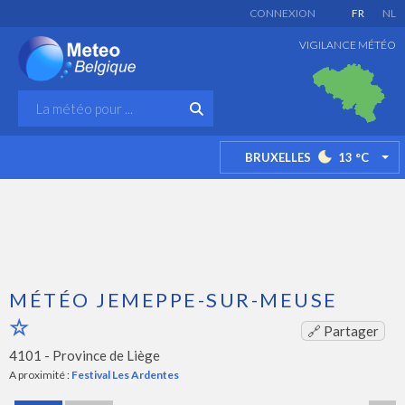
CONNEXION
FR
NL
VIGILANCE MÉTÉO
BRUXELLES
13
°C
TO
MÉTÉO JEMEPPE-SUR-MEUSE
🔗 Partager
4101 -
Province de Liège
A proximité :
Festival Les Ardentes