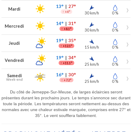
13°
|
27°
Mardi
↑
+4°
30 km/h
0 %
14°
|
31°
Mercredi
↑
+8.1°
30 km/h
0 %
19°
|
35°
Jeudi
↑
+12.1°
15 km/h
0 %
19°
|
34°
Vendredi
↑
+11.1°
25 km/h
0 %
16°
|
30°
Samedi
Week-end
↑
+7.2°
25 km/h
0 %
Du côté de Jemeppe-Sur-Meuse, de larges éclaircies seront
présentes durant les prochains jours. Le temps s’annonce sec durant
toute la période. Les températures seront nettement au-dessus des
normales avec une chaleur estivale marquée, comprises entre 27° et
35°. Le vent soufflera faiblement.