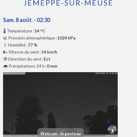
JEMEPPE-SUR-MEUSE
Sam. 8 août. - 02:30
🌡️ Température :
14 °C
📊 Pression atmosphérique :
1024 hPa
💧 Humidité :
77 %
🌬️ Vitesse du vent :
14 km/h
🧭 Direction du vent :
Est
🌧️ Précipitations 24 h :
0 mm
Webcam : Argenteau