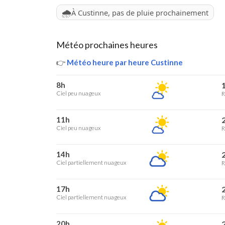
🌧️
À Custinne, pas de pluie prochainement
Météo prochaines heures
👉
Météo heure par heure Custinne
8h
1
Ciel peu nuageux
R
11h
2
Ciel peu nuageux
R
14h
2
Ciel partiellement nuageux
R
17h
2
Ciel partiellement nuageux
R
20h
2