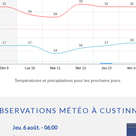
33
33
32
32
32
32
32
32
29
29
28
28
18
18
17
17
17
17
17
17
16
16
14
14
Dim 9
Lun 10
Mar 11
Mer 12
Jeu 13
Ven 1
Températures et précipitations pour les prochains jours.
BSERVATIONS MÉTÉO À CUSTIN
Jeu. 6 août. - 06:00