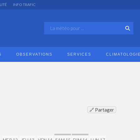
LITÉ
INFO TRAFIC
S
OBSERVATIONS
SERVICES
CLIMATOLOGI
🔗 Partager
1
MER 12
JEU 13
VEN 14
SAM 15
DIM 16
LUN 17