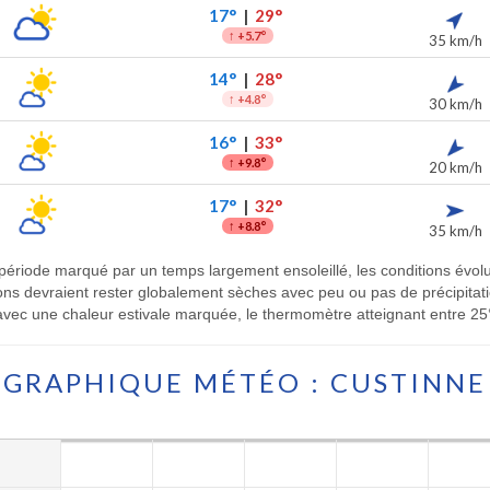
17°
|
29°
↑
+5.7°
35 km/h
14°
|
28°
↑
+4.8°
30 km/h
16°
|
33°
↑
+9.8°
20 km/h
17°
|
32°
↑
+8.8°
35 km/h
période marqué par un temps largement ensoleillé, les conditions évolu
tions devraient rester globalement sèches avec peu ou pas de précipita
ec une chaleur estivale marquée, le thermomètre atteignant entre 25° e
GRAPHIQUE MÉTÉO : CUSTINNE