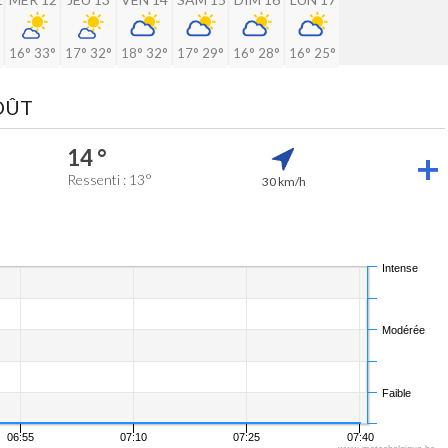
16°
33°
17°
32°
18°
32°
17°
29°
16°
28°
16°
25°
AOÛT
14 °
Ressenti : 13°
30 km/h
Intense
Modérée
Faible
06:55
07:10
07:25
07:40