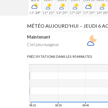
13°
24°
11°
25°
13°
29°
17°
32°
17°
29°
14°
28°
MÉTÉO AUJOURD'HUI
– JEUDI 6 
Maintenant
Ciel peu nuageux
PRÉCIPITATIONS DANS LES 90 MINUTES
06:10
06:25
06:40