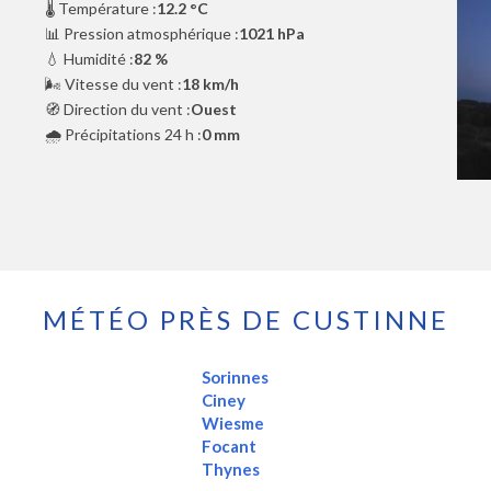
🌡️ Température :
12.2 °C
📊 Pression atmosphérique :
1021 hPa
💧 Humidité :
82 %
🌬️ Vitesse du vent :
18 km/h
🧭 Direction du vent :
Ouest
🌧️ Précipitations 24 h :
0 mm
MÉTÉO PRÈS DE CUSTINNE
Sorinnes
Ciney
Wiesme
Focant
Thynes