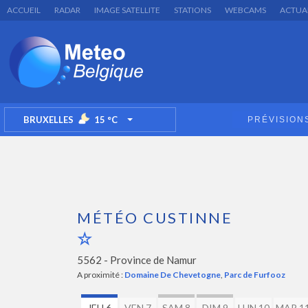
ACCUEIL
RADAR
IMAGE SATELLITE
STATIONS
WEBCAMS
ACTUA
BRUXELLES
15
°C
PRÉVISION
TOGGLE DROPDOWN
MÉTÉO CUSTINNE
5562 -
Province de Namur
A proximité :
Domaine De Chevetogne
,
Parc de Furfooz
JEU 6
VEN 7
SAM 8
DIM 9
LUN 10
MAR 1