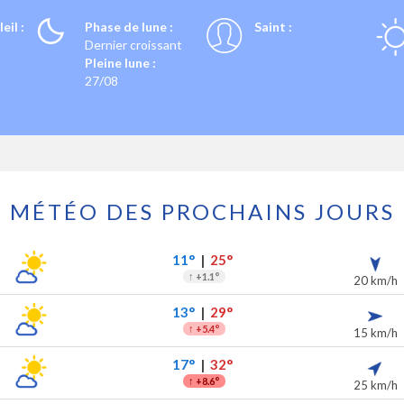
eil :
Phase de lune :
Saint :
Dernier croissant
Pleine lune :
27/08
MÉTÉO DES PROCHAINS JOURS
 prochains jours
ipitations
11°
|
25°
↑
+1.1°
20 km/h
13°
|
29°
↑
+5.4°
15 km/h
17°
|
32°
↑
+8.6°
25 km/h