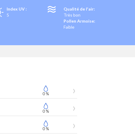
Index UV :
Qualité de l'air:
5
Très bon
Pollen Armoise:
Faible
0 %
0 %
0 %