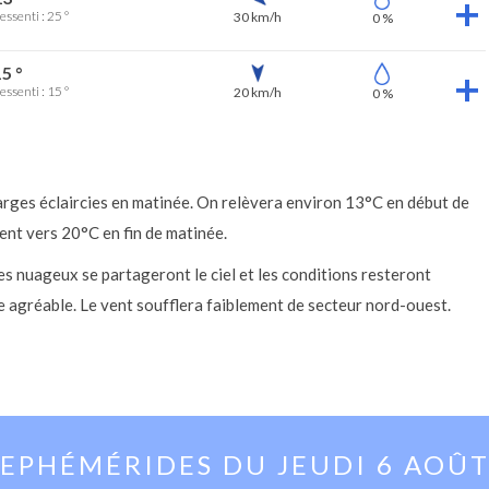
essenti : 25 °
30 km/h
0 %
5 °
essenti : 15 °
20 km/h
0 %
arges éclaircies en matinée. On relèvera environ 13°C en début de
nt vers 20°C en fin de matinée.
es nuageux se partageront le ciel et les conditions resteront
agréable. Le vent soufflera faiblement de secteur nord-ouest.
EPHÉMÉRIDES DU
JEUDI 6 AOÛ