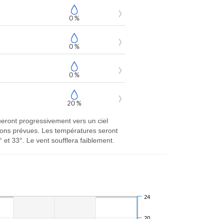
0 %
0 %
0 %
20 %
eront progressivement vers un ciel
tions prévues. Les températures seront
t 33°. Le vent soufflera faiblement.
24
20