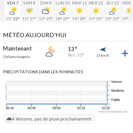
VEN 7
SAM 8
DIM 9
LUN 10
MAR 11
MER 12
JEU 13
VEN 
10°
22°
11°
27°
15°
29°
18°
29°
14°
28°
15°
31°
20°
33°
19°
3
MÉTÉO AUJOURD'HUI
Maintenant
13 °
Res : 13°
15 km/h
Ciel peu nuageux
PRÉCIPITATIONS DANS LES 90 MINUTES
Intense
Modérée
Faible
00:25
00:40
00:55
01:10
01:25
www.meteobelgique.be
🌧️
À Wiesme, pas de pluie prochainement