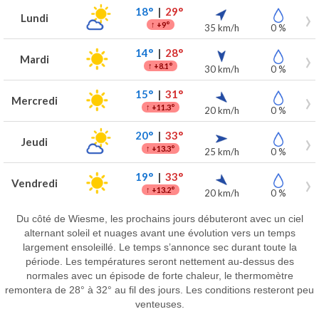
18°
|
29°
Lundi
↑
+9°
35 km/h
0 %
14°
|
28°
Mardi
↑
+8.1°
30 km/h
0 %
15°
|
31°
Mercredi
↑
+11.3°
20 km/h
0 %
20°
|
33°
Jeudi
↑
+13.3°
25 km/h
0 %
19°
|
33°
Vendredi
↑
+13.2°
20 km/h
0 %
Du côté de Wiesme, les prochains jours débuteront avec un ciel
alternant soleil et nuages avant une évolution vers un temps
largement ensoleillé. Le temps s’annonce sec durant toute la
période. Les températures seront nettement au-dessus des
normales avec un épisode de forte chaleur, le thermomètre
remontera de 28° à 32° au fil des jours. Les conditions resteront peu
venteuses.