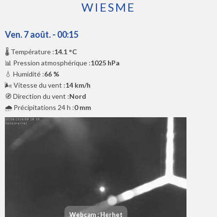
WIESME
Ven. 7 août. - 00:15
🌡️ Température :
14.1 °C
📊 Pression atmosphérique :
1025 hPa
💧 Humidité :
66 %
🌬️ Vitesse du vent :
14 km/h
🧭 Direction du vent :
Nord
🌧️ Précipitations 24 h :
0 mm
Webcam : Herhet