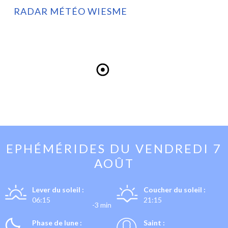
RADAR MÉTÉO WIESME
EPHÉMÉRIDES DU
VENDREDI 7
AOÛT
Lever du soleil :
Coucher du soleil :
06:15
21:15
-3 min
Phase de lune :
Saint :