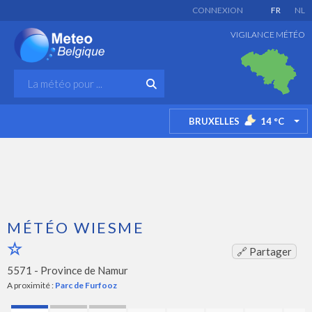
CONNEXION
FR
NL
VIGILANCE MÉTÉO
BRUXELLES
14
°C
TO
MÉTÉO WIESME
🔗 Partager
5571 -
Province de Namur
A proximité :
Parc de Furfooz