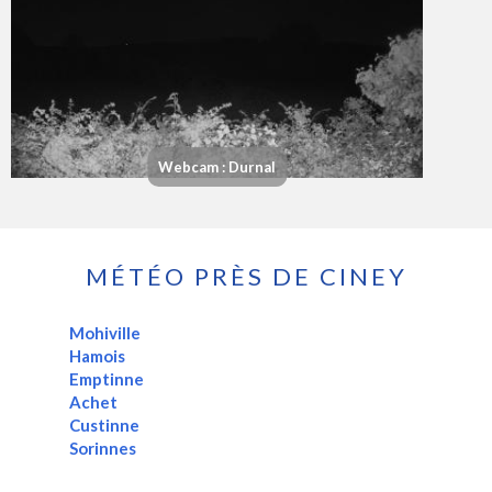
Webcam : Durnal
MÉTÉO PRÈS DE CINEY
Mohiville
Hamois
Emptinne
Achet
Custinne
Sorinnes