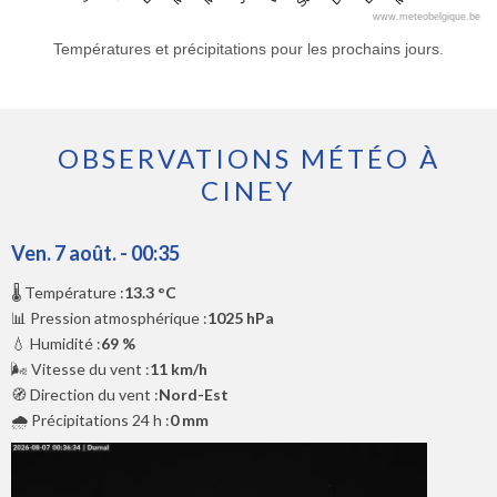
www.meteobelgique.be
Températures et précipitations pour les prochains jours.
OBSERVATIONS MÉTÉO À
CINEY
Ven. 7 août. - 00:35
🌡️ Température :
13.3 °C
📊 Pression atmosphérique :
1025 hPa
💧 Humidité :
69 %
🌬️ Vitesse du vent :
11 km/h
🧭 Direction du vent :
Nord-Est
🌧️ Précipitations 24 h :
0 mm