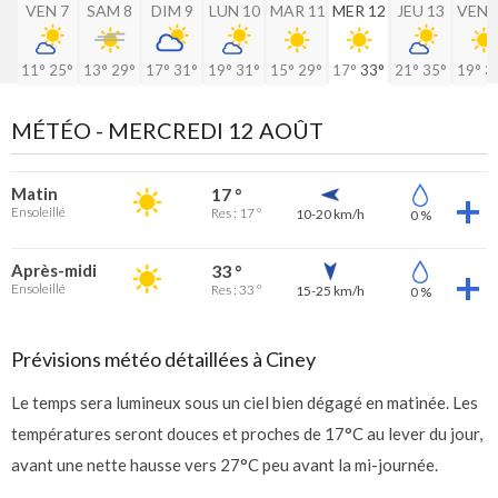
VEN 7
SAM 8
DIM 9
LUN 10
MAR 11
MER 12
JEU 13
VEN 
11°
25°
13°
29°
17°
31°
19°
31°
15°
29°
17°
33°
21°
35°
19°
3
MÉTÉO -
MERCREDI 12 AOÛT
Matin
17 °
Ensoleillé
Res : 17 °
10-20 km/h
0 %
Après-midi
33 °
Ensoleillé
Res : 33 °
15-25 km/h
0 %
Prévisions météo détaillées à Ciney
Le temps sera lumineux sous un ciel bien dégagé en matinée. Les
températures seront douces et proches de 17°C au lever du jour,
avant une nette hausse vers 27°C peu avant la mi-journée.