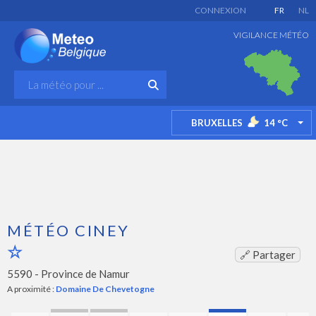
CONNEXION
FR
NL
VIGILANCE MÉTÉO
BRUXELLES
14
°C
TO
MÉTÉO CINEY
🔗 Partager
5590 -
Province de Namur
A proximité :
Domaine De Chevetogne