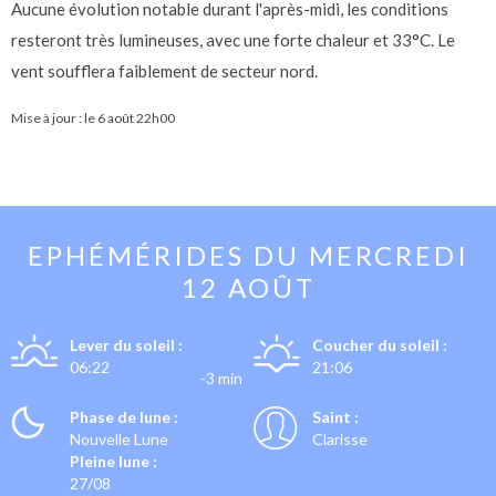
Aucune évolution notable durant l'après-midi, les conditions
resteront très lumineuses, avec une forte chaleur et 33°C. Le
vent soufflera faiblement de secteur nord.
Mise à jour : le
6 août 22h00
EPHÉMÉRIDES DU
MERCREDI
12 AOÛT
Lever du soleil :
Coucher du soleil :
06:22
21:06
-3 min
Phase de lune :
Saint :
Nouvelle Lune
Clarisse
Pleine lune :
27/08