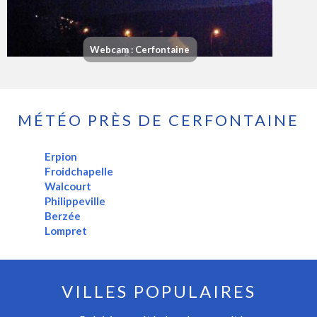
Webcam : Cerfontaine
MÉTÉO PRÈS DE CERFONTAINE
Erpion
Froidchapelle
Walcourt
Philippeville
Berzée
Lompret
VILLES POPULAIRES