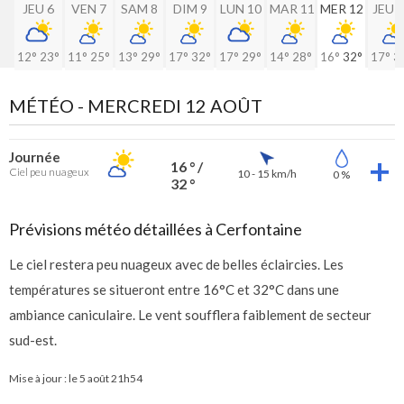
JEU 6
VEN 7
SAM 8
DIM 9
LUN 10
MAR 11
MER 12
JEU 
12°
23°
11°
25°
13°
29°
17°
32°
17°
29°
14°
28°
16°
32°
17°
3
MÉTÉO -
MERCREDI 12 AOÛT
Journée
16 ° /
Ciel peu nuageux
10 - 15 km/h
0 %
32 °
Prévisions météo détaillées à Cerfontaine
Le ciel restera peu nuageux avec de belles éclaircies. Les
températures se situeront entre 16°C et 32°C dans une
ambiance caniculaire. Le vent soufflera faiblement de secteur
sud-est.
Mise à jour : le
5 août 21h54