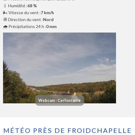
💧 Humidité :
68 %
🌬️ Vitesse du vent :
7 km/h
🧭 Direction du vent :
Nord
🌧️ Précipitations 24 h :
0 mm
Webcam : Cerfontaine
MÉTÉO PRÈS DE FROIDCHAPELLE