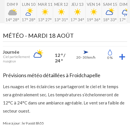
DIM 9
LUN 10
MAR 11
MER 12
JEU 13
VEN 14
SAM 15
DIM 
14°
28°
17°
28°
13°
27°
13°
31°
17°
34°
19°
36°
18°
33°
17°
2
MÉTÉO -
MARDI 18 AOÛT
Journée
12 ° /
Ciel partiellement
20 - 30 km/h
0 %
24 °
nuageux
Prévisions météo détaillées à Froidchapelle
Les nuages et les éclaircies se partageront le ciel et le temps
sera généralement sec. Les températures s’échelonneront de
12°C à 24°C dans une ambiance agréable. Le vent sera faible de
secteur ouest.
Mise à jour : le
9 août 8h55