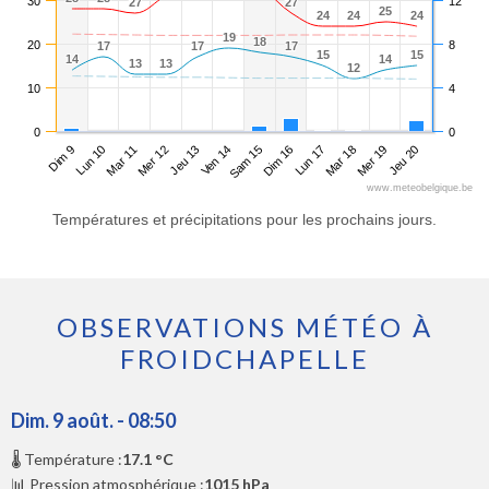
30
12
27
27
27
27
25
25
24
24
24
24
24
24
19
19
18
18
20
8
17
17
17
17
17
17
15
15
15
15
14
14
14
14
13
13
13
13
12
12
10
4
0
0
Dim 9
Mer 12
Sam 15
Mar 18
Mar 11
Ven 14
Lun 17
Jeu 20
Lun 10
Jeu 13
Dim 16
Mer 19
www.meteobelgique.be
Températures et précipitations pour les prochains jours.
OBSERVATIONS MÉTÉO À
FROIDCHAPELLE
Dim. 9 août. - 08:50
🌡️ Température :
17.1 °C
📊 Pression atmosphérique :
1015 hPa