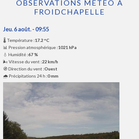
OBSERVATIONS MÉTÉO À
FROIDCHAPELLE
Jeu. 6 août. - 09:55
🌡️ Température :
17.2 °C
📊 Pression atmosphérique :
1021 hPa
💧 Humidité :
67 %
🌬️ Vitesse du vent :
22 km/h
🧭 Direction du vent :
Ouest
🌧️ Précipitations 24 h :
0 mm