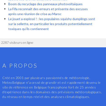
Boom du recyclage des panneaux photovoltaïques
La Fifa reconnaît des erreurs et présente des excuses
après une réunion de crise au Maroc
Le jouet a explosé ! : les populaires squishy dumplings sont
sur la sellette, en particulier les produits potentiellement
toxiques qu’ils contiennent
2287 visiteurs en ligne
A PROPOS
Créé en 2001 par plusieurs passionnés de météorologie,
MeteoBelgique n'a cessé de grandir et est rapidement devenu le
site de référence en Belgique francophone fort de 25 années
d'expérience dans les domaines des prévisions météorologiques,
du réseau en temps réel et des analyses climatologiques.