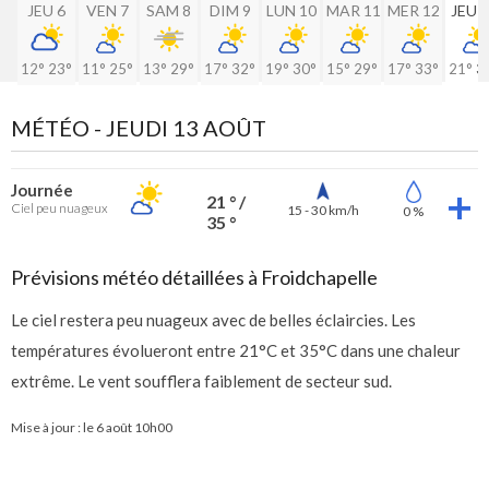
JEU 6
VEN 7
SAM 8
DIM 9
LUN 10
MAR 11
MER 12
JEU 
12°
23°
11°
25°
13°
29°
17°
32°
19°
30°
15°
29°
17°
33°
21°
3
MÉTÉO -
JEUDI 13 AOÛT
Journée
21 ° /
Ciel peu nuageux
15 - 30 km/h
0 %
35 °
Prévisions météo détaillées à Froidchapelle
Le ciel restera peu nuageux avec de belles éclaircies. Les
températures évolueront entre 21°C et 35°C dans une chaleur
extrême. Le vent soufflera faiblement de secteur sud.
Mise à jour : le
6 août 10h00