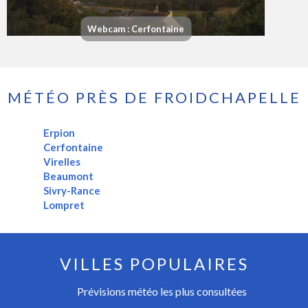
Webcam : Cerfontaine
MÉTÉO PRÈS DE FROIDCHAPELLE
Erpion
Cerfontaine
Virelles
Beaumont
Sivry-Rance
Lompret
VILLES POPULAIRES
Prévisions météo les plus consultées