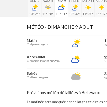
VEN 7
SAM 8
DIM 9
LUN 10
MAR 11
MER 1
10°
24°
11°
28°
15°
31°
17°
32°
14°
30°
14°
32°
MÉTÉO -
DIMANCHE 9 AOÛT
Matin
1
Ciel peu nuageux
Re
Après-midi
3
Ciel partiellement nuageux
Re
Soirée
2
Ciel très nuageux
Re
Prévisions météo détaillées à Bellevaux
La matinée sera marquée par de larges éclaircies 