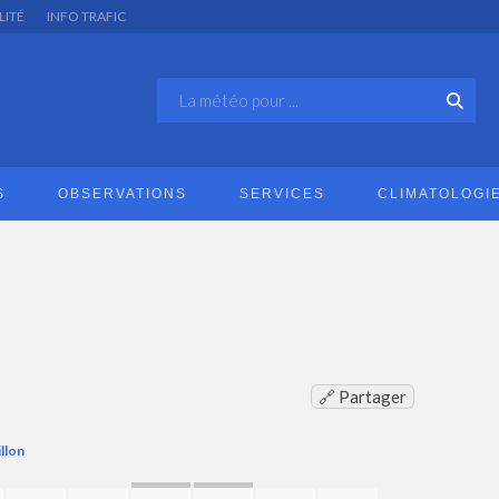
LITÉ
INFO TRAFIC
S
OBSERVATIONS
SERVICES
CLIMATOLOGI
🔗 Partager
llon