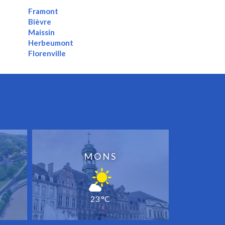
Framont
Bièvre
Maissin
Herbeumont
Florenville
MONS
23 °C