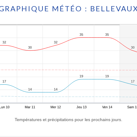
GRAPHIQUE MÉTÉO : BELLEVAU
35
35
35
35
32
32
32
32
30
30
30
30
19
19
19
19
17
17
17
17
14
14
14
14
Lun 10
Mar 11
Mer 12
Jeu 13
Ven 14
Sam 1
Températures et précipitations pour les prochains jours.