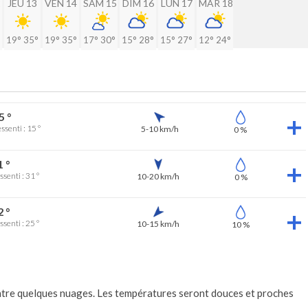
2
JEU 13
VEN 14
SAM 15
DIM 16
LUN 17
MAR 18
19°
35°
19°
35°
17°
30°
15°
28°
15°
27°
12°
24°
5 °
ssenti : 15 °
5-10 km/h
0 %
1 °
ssenti : 31 °
10-20 km/h
0 %
2 °
ssenti : 25 °
10-15 km/h
10 %
entre quelques nuages. Les températures seront douces et proches