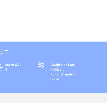
OÛT
Index UV :
Qualité de l'air:
5
Médiocre
Pollen Armoise:
Faible