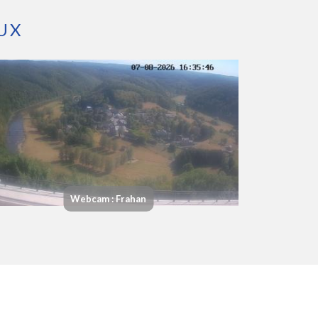
UX
Webcam : Frahan