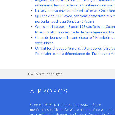
rétorsion si les contrôles aux frontières sont mai
La Belgique va envoyer des militaires au Groenlan
Qui est Abdul El-Sayed, candidat démocrate aux 
porter la gauche au Sénat américain ?
Que s’est-il passé le 8 août 1956 au Bois du Cazier 
la reconstitution avec l’aide de l’intelligence artific
Camp de jeunesse flamand écourté à Plombières 
voyeurisme
On fait les choses à l’envers: 70 ans après le Bois 
Pirard alerte sur la dépendance de l’Europe aux 
1875 visiteurs en ligne
A PROPOS
Créé en 2001 par plusieurs passionnés de
météorologie, MeteoBelgique n'a cessé de grandir 
est rapidement devenu le site de référence en Belg