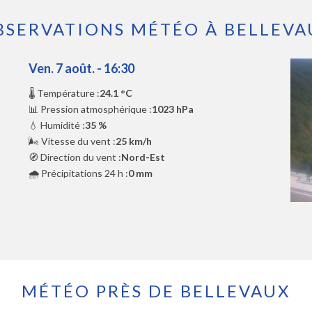
BSERVATIONS MÉTÉO À BELLEVA
Ven. 7 août. - 16:30
🌡️ Température :
24.1 °C
📊 Pression atmosphérique :
1023 hPa
💧 Humidité :
35 %
🌬️ Vitesse du vent :
25 km/h
🧭 Direction du vent :
Nord-Est
🌧️ Précipitations 24 h :
0 mm
MÉTÉO PRÈS DE BELLEVAUX