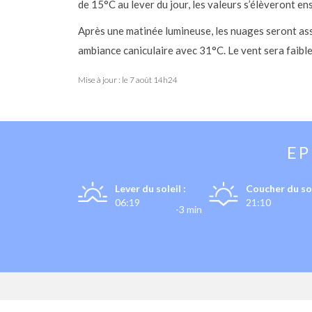
de 15°C au lever du jour, les valeurs s’élèveront e
Après une matinée lumineuse, les nuages seront as
ambiance caniculaire avec 31°C. Le vent sera faible
Mise à jour : le
7 août 14h24
E
Lever du soleil :
Coucher du sol
06:19
21:10
-3 min