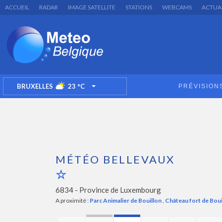
ACCUEIL
RADAR
IMAGE SATELLITE
STATIONS
WEBCAMS
ACTUA
BRUXELLES
23
°C
PRÉVISION
TOGGLE DROPDOWN
MÉTÉO BELLEVAUX
6834 -
Province de Luxembourg
A proximité :
Parc Animalier de Bouillon
,
Château fort de Boui