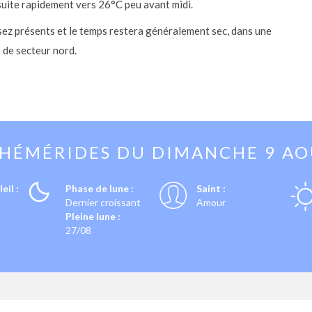
nsuite rapidement vers 26°C peu avant midi.
sez présents et le temps restera généralement sec, dans une
 de secteur nord.
PHÉMÉRIDES DU
DIMANCHE 9 A
eil :
Phase de lune :
Saint :
Dernier croissant
Amour
Pleine lune :
27/08