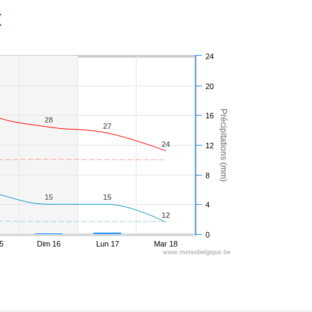
X
24
20
Précipitations (mm)
16
28
28
27
27
24
24
12
8
15
15
15
15
4
12
12
0
5
Dim 16
Lun 17
Mar 18
www.meteobelgique.be