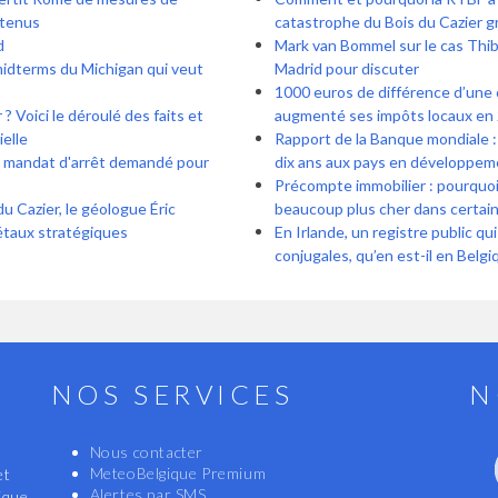
ntenus
catastrophe du Bois du Cazier gr
d
Mark van Bommel sur le cas Thiba
midterms du Michigan qui veut
Madrid pour discuter
1000 euros de différence d’une 
? Voici le déroulé des faits et
augmenté ses impôts locaux en 
ielle
Rapport de la Banque mondiale : 
: mandat d'arrêt demandé pour
dix ans aux pays en développem
Précompte immobilier : pourquoi 
du Cazier, le géologue Éric
beaucoup plus cher dans certa
métaux stratégiques
En Irlande, un registre public qu
conjugales, qu’en est-il en Belgi
NOS SERVICES
N
Nous contacter
MeteoBelgique Premium
et
Alertes par SMS
ique