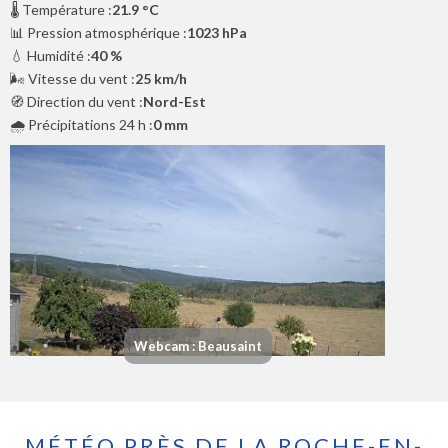
🌡️ Température :
21.9 °C
📊 Pression atmosphérique :
1023 hPa
💧 Humidité :
40 %
🌬️ Vitesse du vent :
25 km/h
🧭 Direction du vent :
Nord-Est
🌧️ Précipitations 24 h :
0 mm
Webcam : Beausaint
MÉTÉO PRÈS DE LA ROCHE-EN-