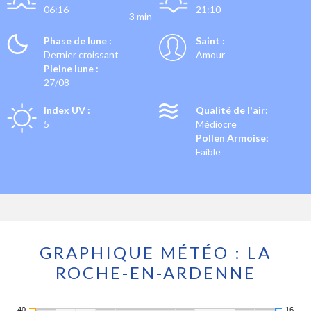
06:16
21:10
-3 min
Phase de lune :
Saint :
Dernier croissant
Amour
Pleine lune :
27/08
Index UV :
Qualité de l'air:
5
Médiocre
Pollen Armoise:
Faible
GRAPHIQUE MÉTÉO : LA
ROCHE-EN-ARDENNE
40
16