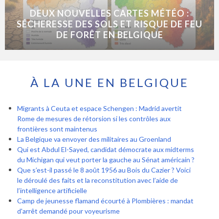
DEUX NOUVELLES CARTES MÉTÉO :
SÉCHERESSE DES SOLS ET RISQUE DE FEU
DE FORÊT EN BELGIQUE
À LA UNE EN BELGIQUE
Migrants à Ceuta et espace Schengen : Madrid avertit
Rome de mesures de rétorsion si les contrôles aux
frontières sont maintenus
La Belgique va envoyer des militaires au Groenland
Qui est Abdul El-Sayed, candidat démocrate aux midterms
du Michigan qui veut porter la gauche au Sénat américain ?
Que s’est-il passé le 8 août 1956 au Bois du Cazier ? Voici
le déroulé des faits et la reconstitution avec l’aide de
l’intelligence artificielle
Camp de jeunesse flamand écourté à Plombières : mandat
d'arrêt demandé pour voyeurisme