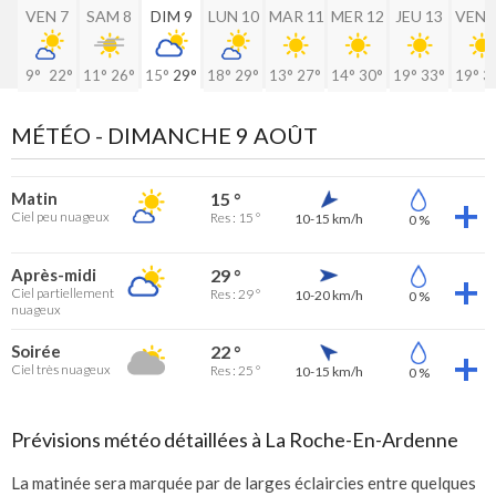
VEN 7
SAM 8
DIM 9
LUN 10
MAR 11
MER 12
JEU 13
VEN 
9°
22°
11°
26°
15°
29°
18°
29°
13°
27°
14°
30°
19°
33°
19°
3
MÉTÉO -
DIMANCHE 9 AOÛT
Matin
15 °
Ciel peu nuageux
Res : 15 °
10-15 km/h
0 %
Après-midi
29 °
Ciel partiellement
Res : 29 °
10-20 km/h
0 %
nuageux
Soirée
22 °
Ciel très nuageux
Res : 25 °
10-15 km/h
0 %
Prévisions météo détaillées à La Roche-En-Ardenne
La matinée sera marquée par de larges éclaircies entre quelques