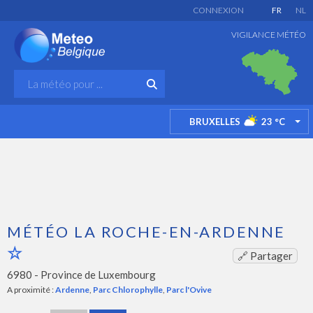
CONNEXION
FR
NL
VIGILANCE MÉTÉO
BRUXELLES
23
°C
TO
MÉTÉO LA ROCHE-EN-ARDENNE
🔗 Partager
6980 -
Province de Luxembourg
A proximité :
Ardenne
,
Parc Chlorophylle
,
Parc l'Ovive