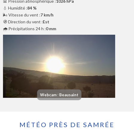
📊 Pression atmosphérique :
1026 hPa
💧 Humidité :
84 %
🌬️ Vitesse du vent :
7 km/h
🧭 Direction du vent :
Est
🌧️ Précipitations 24 h :
0 mm
Webcam : Beausaint
MÉTÉO PRÈS DE SAMRÉE