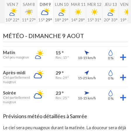
VEN 7
SAM 8
DIM 9
LUN 10
MAR 11
MER 12
JEU 13
VEN 
10°
22°
11°
27°
15°
29°
18°
29°
14°
28°
15°
31°
20°
33°
19°
3
MÉTÉO -
DIMANCHE 9 AOÛT
Matin
15 °
Ciel peu nuageux
Res : 15 °
10-15 km/h
0 %
Après-midi
29 °
Ciel partiellement
Res : 29 °
15-25 km/h
0 %
nuageux
Soirée
23 °
Ciel partiellement
Res : 25 °
10-15 km/h
0 %
nuageux
Prévisions météo détaillées à Samrée
Le ciel sera peu nuageux durant la matinée. La douceur sera déjà