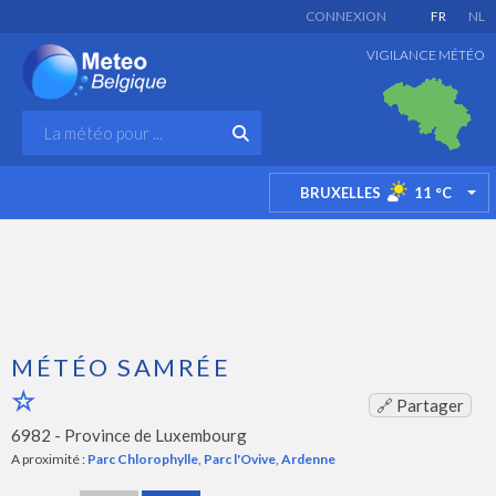
CONNEXION
FR
NL
VIGILANCE MÉTÉO
BRUXELLES
11
°C
TO
MÉTÉO SAMRÉE
🔗 Partager
6982 -
Province de Luxembourg
A proximité :
Parc Chlorophylle
,
Parc l'Ovive
,
Ardenne