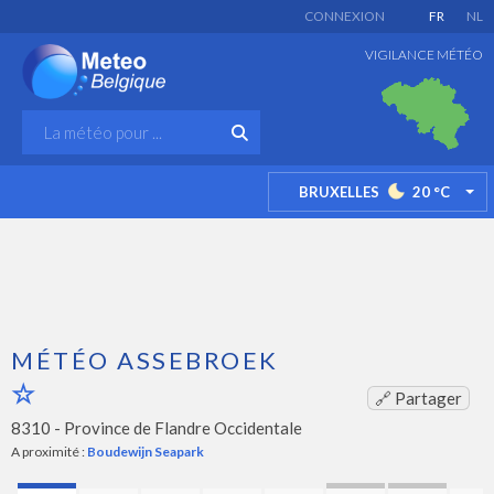
CONNEXION
FR
NL
VIGILANCE MÉTÉO
BRUXELLES
20
°C
TO
MÉTÉO ASSEBROEK
🔗 Partager
8310 -
Province de Flandre Occidentale
A proximité :
Boudewijn Seapark