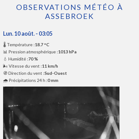
OBSERVATIONS MÉTÉO À
ASSEBROEK
Lun. 10 août. - 03:05
🌡️ Température :
18.7 °C
📊 Pression atmosphérique :
1013 hPa
💧 Humidité :
70 %
🌬️ Vitesse du vent :
11 km/h
🧭 Direction du vent :
Sud-Ouest
🌧️ Précipitations 24 h :
0 mm