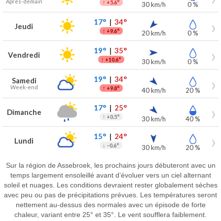
Après-demain
↑
+5.6°
30 km/h
0 %
17°
|
34°
Jeudi
↑
+9.6°
20 km/h
0 %
19°
|
35°
Vendredi
↑
+10.6°
30 km/h
0 %
19°
|
34°
Samedi
Week-end
↑
+9.8°
40 km/h
20 %
17°
|
25°
Dimanche
↑
+0.5°
30 km/h
40 %
15°
|
24°
Lundi
↓
−0.6°
30 km/h
20 %
Sur la région de Assebroek, les prochains jours débuteront avec un
temps largement ensoleillé avant d’évoluer vers un ciel alternant
soleil et nuages. Les conditions devraient rester globalement sèches
avec peu ou pas de précipitations prévues. Les températures seront
nettement au-dessus des normales avec un épisode de forte
chaleur, variant entre 25° et 35°. Le vent soufflera faiblement.