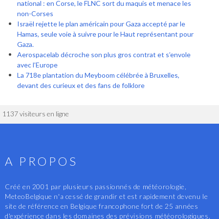
national : en Corse, le FLNC sort du maquis et menace les
non-Corses
Israël rejette le plan américain pour Gaza accepté par le
Hamas, seule voie à suivre pour le Haut représentant pour
Gaza.
Aerospacelab décroche son plus gros contrat et s’envole
avec l’Europe
La 718e plantation du Meyboom célébrée à Bruxelles,
devant des curieux et des fans de folklore
1137 visiteurs en ligne
A PROPOS
Créé en 2001 par plusieurs passionnés de météorologie,
MeteoBelgique n'a cessé de grandir et est rapidement devenu le
site de référence en Belgique francophone fort de 25 années
d'expérience dans les domaines des prévisions météorologiques,