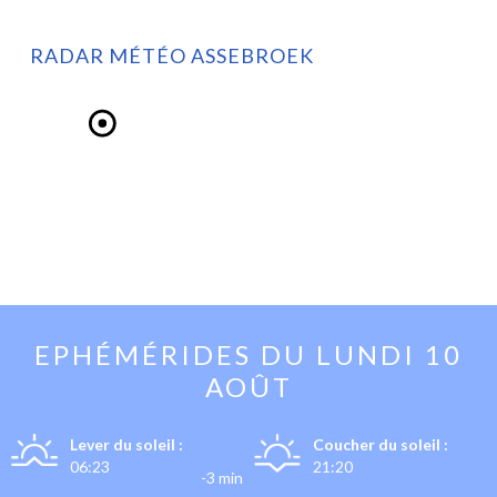
RADAR MÉTÉO ASSEBROEK
EPHÉMÉRIDES DU
LUNDI 10
AOÛT
Lever du soleil :
Coucher du soleil :
06:23
21:20
-3 min