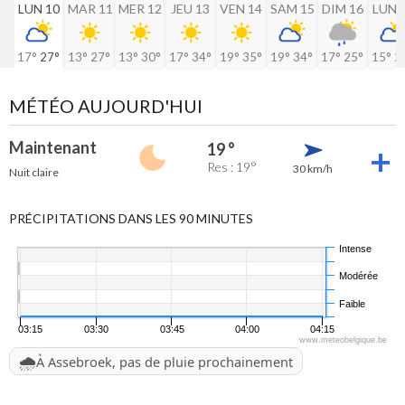
LUN 10
MAR 11
MER 12
JEU 13
VEN 14
SAM 15
DIM 16
LUN 
17°
27°
13°
27°
13°
30°
17°
34°
19°
35°
19°
34°
17°
25°
15°
2
MÉTÉO AUJOURD'HUI
Maintenant
19 °
Res : 19°
30 km/h
Nuit claire
PRÉCIPITATIONS DANS LES 90 MINUTES
Intense
Modérée
Faible
03:15
03:30
03:45
04:00
04:15
www.meteobelgique.be
🌧️
À Assebroek, pas de pluie prochainement