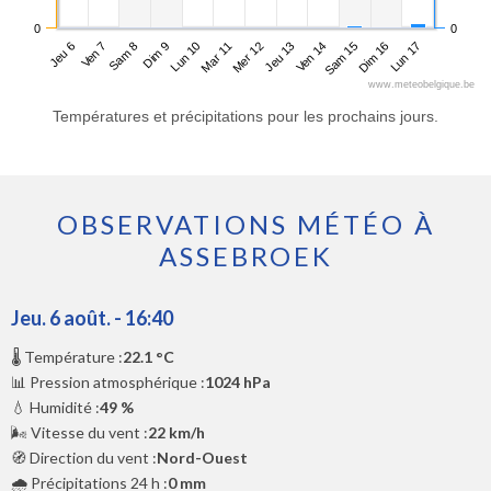
0
0
Jeu 6
Dim 9
Mer 12
Sam 15
Sam 8
Mar 11
Ven 14
Lun 17
Ven 7
Lun 10
Jeu 13
Dim 16
www.meteobelgique.be
Températures et précipitations pour les prochains jours.
OBSERVATIONS MÉTÉO À
ASSEBROEK
Jeu. 6 août. - 16:40
🌡️ Température :
22.1 °C
📊 Pression atmosphérique :
1024 hPa
💧 Humidité :
49 %
🌬️ Vitesse du vent :
22 km/h
🧭 Direction du vent :
Nord-Ouest
🌧️ Précipitations 24 h :
0 mm