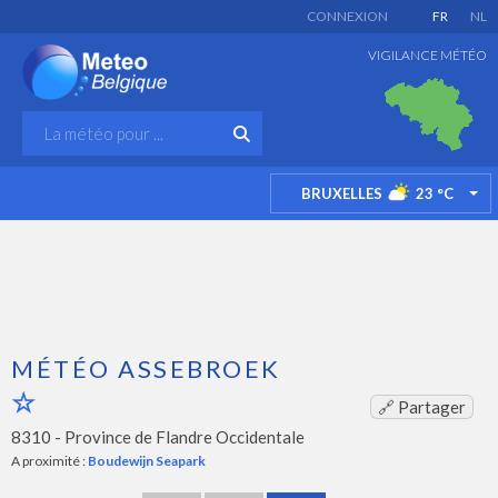
CONNEXION
FR
NL
VIGILANCE MÉTÉO
BRUXELLES
23
°C
TO
MÉTÉO ASSEBROEK
🔗 Partager
8310 -
Province de Flandre Occidentale
A proximité :
Boudewijn Seapark