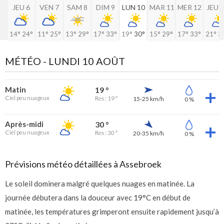
JEU 6
VEN 7
SAM 8
DIM 9
LUN 10
MAR 11
MER 12
JEU 
14°
24°
11°
25°
13°
29°
17°
33°
19°
30°
15°
29°
17°
33°
21°
3
MÉTÉO -
LUNDI 10 AOÛT
Matin
19 °
Ciel peu nuageux
Res : 19 °
15-25 km/h
0 %
Après-midi
30 °
Ciel peu nuageux
Res : 30 °
20-35 km/h
0 %
Prévisions météo détaillées à Assebroek
Le soleil dominera malgré quelques nuages en matinée. La
journée débutera dans la douceur avec 19°C en début de
matinée, les températures grimperont ensuite rapidement jusqu’à