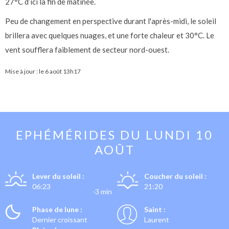
27°C d’ici la fin de matinée.
Peu de changement en perspective durant l'après-midi, le soleil
brillera avec quelques nuages, et une forte chaleur et 30°C. Le
vent soufflera faiblement de secteur nord-ouest.
Mise à jour : le
6 août 13h17
EPHÉMÉRIDES DU
LUNDI 10
AOÛT
Lever du soleil :
Coucher du soleil :
06:23
21:20
-3 min
Phase de lune :
Saint :
Dernier croissant
Laurent