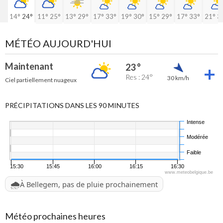
14°
24°
11°
25°
13°
29°
17°
33°
19°
30°
15°
29°
17°
33°
21°
3
MÉTÉO AUJOURD'HUI
Maintenant
23 °
Res : 24°
30 km/h
Ciel partiellement nuageux
PRÉCIPITATIONS DANS LES 90 MINUTES
Intense
Modérée
Faible
15:30
15:45
16:00
16:15
16:30
www.meteobelgique.be
🌧️
À Bellegem, pas de pluie prochainement
Météo prochaines heures