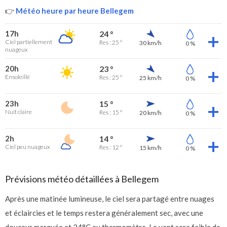
👉
Météo heure par heure Bellegem
17h
24 °
Ciel partiellement
Res : 25 °
30 km/h
0 %
nuageux
20h
23 °
Ensoleillé
Res : 25 °
25 km/h
0 %
23h
15 °
Nuit claire
Res : 15 °
20 km/h
0 %
2h
14 °
Ciel peu nuageux
Res : 12 °
15 km/h
0 %
Prévisions météo détaillées à Bellegem
Après une matinée lumineuse, le ciel sera partagé entre nuages
et éclaircies et le temps restera généralement sec, avec une