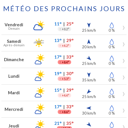
MÉTÉO DES PROCHAINS JOURS
Prévisions météo à Bellegem pour les 7 prochains jours
Jour
Météo
Températures
Vent
Précipitations
11°
|
25°
Vendredi
Demain
↑
+0.2°
25 km/h
0 %
13°
|
29°
Samedi
Après-demain
↑
+4.2°
20 km/h
0 %
17°
|
33°
Dimanche
↑
+8.4°
25 km/h
0 %
19°
|
30°
Lundi
↑
+5.3°
35 km/h
0 %
15°
|
29°
Mardi
↑
+4.4°
25 km/h
0 %
17°
|
33°
Mercredi
↑
+8.6°
30 km/h
0 %
21°
|
35°
Jeudi