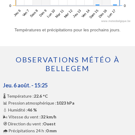
0
0
Jeu 6
Dim 9
Mer 12
Sam 15
Sam 8
Mar 11
Ven 14
Lun 17
Ven 7
Lun 10
Jeu 13
Dim 16
www.meteobelgique.be
Températures et précipitations pour les prochains jours.
OBSERVATIONS MÉTÉO À
BELLEGEM
Jeu. 6 août. - 15:25
🌡️ Température :
22.6 °C
📊 Pression atmosphérique :
1023 hPa
💧 Humidité :
46 %
🌬️ Vitesse du vent :
32 km/h
🧭 Direction du vent :
Ouest
🌧️ Précipitations 24 h :
0 mm