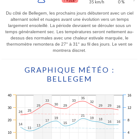
↑
+10.6°
35 km/h
0 %
Du côté de Bellegem, les prochains jours débuteront avec un ciel
alternant soleil et nuages avant une évolution vers un temps
largement ensoleillé. La période devraient se dérouler sous un
temps généralement sec. Les températures seront nettement au-
dessus des normales avec une chaleur estivale marquée, le
thermomètre remontera de 27° à 31° au fil des jours. Le vent se
montrera discret.
GRAPHIQUE MÉTÉO :
BELLEGEM
40
16
35
35
33
33
33
33
32
32
30
30
29
29
29
29
29
29
29
29
28
28
30
12
25
25
24
24
21
21
19
19
19
19
18
18
20
8
17
17
17
17
16
16
16
16
15
15
14
14
13
13
11
11
10
4