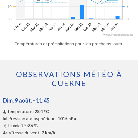
12
12
10
4
0
0
Dim 9
Mer 12
Sam 15
Mar 18
Mar 11
Ven 14
Lun 17
Jeu 20
Lun 10
Jeu 13
Dim 16
Mer 19
www.meteobelgique.be
Températures et précipitations pour les prochains jours.
OBSERVATIONS MÉTÉO À
CUERNE
Dim. 9 août. - 11:45
🌡️ Température :
28.4 °C
📊 Pression atmosphérique :
1015 hPa
💧 Humidité :
36 %
🌬️ Vitesse du vent :
7 km/h