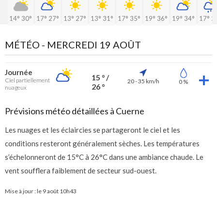
14°
30°
17°
27°
13°
27°
13°
31°
17°
35°
19°
36°
19°
34°
17°
2
MÉTÉO -
MERCREDI 19 AOÛT
Journée
15 ° /
Ciel partiellement
20 - 35 km/h
0 %
26 °
nuageux
Prévisions météo détaillées à Cuerne
Les nuages et les éclaircies se partageront le ciel et les
conditions resteront généralement sèches. Les températures
s’échelonneront de 15°C à 26°C dans une ambiance chaude. Le
vent soufflera faiblement de secteur sud-ouest.
Mise à jour : le
9 août 10h43