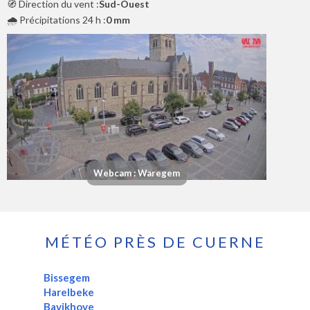
🧭 Direction du vent :
Sud-Ouest
🌧️ Précipitations 24 h :
0 mm
Webcam : Waregem
MÉTÉO PRÈS DE CUERNE
Bissegem
Harelbeke
Bavikhove