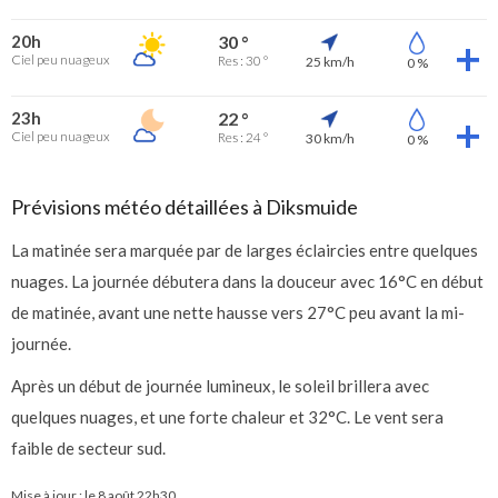
20h
30 °
Ciel peu nuageux
Res : 30 °
25 km/h
0 %
23h
22 °
Ciel peu nuageux
Res : 24 °
30 km/h
0 %
Prévisions météo détaillées à Diksmuide
La matinée sera marquée par de larges éclaircies entre quelques
nuages. La journée débutera dans la douceur avec 16°C en début
de matinée, avant une nette hausse vers 27°C peu avant la mi-
journée.
Après un début de journée lumineux, le soleil brillera avec
quelques nuages, et une forte chaleur et 32°C. Le vent sera
faible de secteur sud.
Mise à jour : le
8 août 22h30