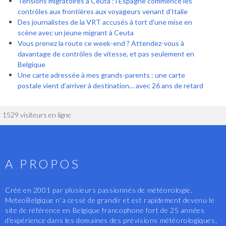
Tensions migratoires à Ceuta : l’Espagne commence les
contrôles aux frontières aux voyageurs venant d’Italie
Des journalistes de la VRT accusés à tort d'une mise en
scène avec un jeune migrant à Ceuta
Vous prenez la route ce week-end ? Attendez-vous à
davantage de contrôles de vitesse, et pas seulement en
Belgique
Une carte adressée à mes grands-parents : une carte
postale vient d’arriver à destination… avec 26 ans de retard
1529 visiteurs en ligne
A PROPOS
Créé en 2001 par plusieurs passionnés de météorologie,
MeteoBelgique n'a cessé de grandir et est rapidement devenu le
site de référence en Belgique francophone fort de 25 années
d'expérience dans les domaines des prévisions météorologiques,