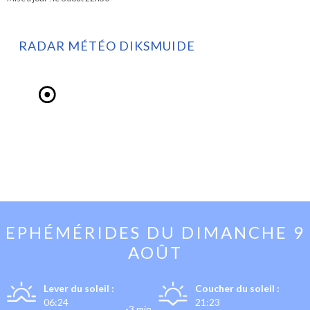
RADAR MÉTÉO DIKSMUIDE
EPHÉMÉRIDES DU
DIMANCHE 9
AOÛT
Lever du soleil :
Coucher du soleil :
06:24
21:23
-3 min