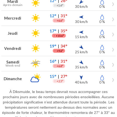
12°
|
26°
Mardi
Après-demain
↑
+1.4°
30 km/h
0 %
12°
|
31°
Mercredi
↑
+6.6°
30 km/h
0 %
17°
|
35°
Jeudi
↑
+10.6°
15 km/h
0 %
19°
|
34°
Vendredi
↑
+9.6°
25 km/h
0 %
16°
|
31°
Samedi
Week-end
↑
+6.8°
35 km/h
0 %
15°
|
27°
Dimanche
↑
+2.5°
40 km/h
0 %
À Diksmuide, le beau temps devrait nous accompagner ces
prochains jours avec de nombreuses périodes ensoleillées. Aucune
précipitation significative n’est attendue durant toute la période. Les
températures seront nettement au-dessus des normales avec un
épisode de forte chaleur, le thermomètre remontera de 27° à 33° au