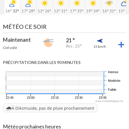
16°
32°
17°
28°
12°
26°
12°
31°
17°
35°
19°
34°
16°
31°
15°
2
MÉTÉO CE SOIR
Maintenant
21 °
Res : 25°
15 km/h
Ciel voilé
PRÉCIPITATIONS DANS LES 90 MINUTES
Intense
Modérée
Faible
22:45
23:00
23:15
23:30
23:45
www.meteobelgique.be
🌧️
À Diksmuide, pas de pluie prochainement
Météo prochaines heures