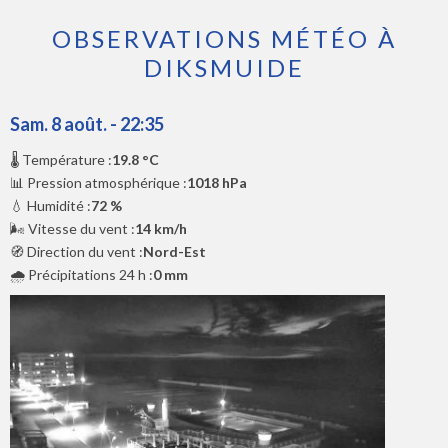
OBSERVATIONS MÉTÉO À
DIKSMUIDE
Sam. 8 août. - 22:35
🌡️ Température :
19.8 °C
📊 Pression atmosphérique :
1018 hPa
💧 Humidité :
72 %
🌬️ Vitesse du vent :
14 km/h
🧭 Direction du vent :
Nord-Est
🌧️ Précipitations 24 h :
0 mm