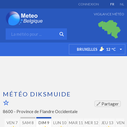
CONNEXION
FR
NL
VIGILANCE MÉTÉO
BRUXELLES
12
°C
TO
MÉTÉO DIKSMUIDE
🔗 Partager
8600 -
Province de Flandre Occidentale
VEN 7
SAM 8
DIM 9
LUN 10
MAR 11
MER 12
JEU 13
VEN 