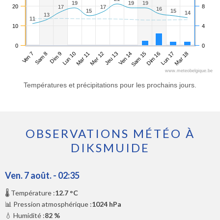
19
19
19
19
19
19
20
8
17
17
17
17
16
16
15
15
15
15
14
14
13
13
11
11
10
4
0
0
Ven 7
Lun 10
Jeu 13
Dim 16
Dim 9
Mer 12
Sam 15
Mar 18
Sam 8
Mar 11
Ven 14
Lun 17
www.meteobelgique.be
Températures et précipitations pour les prochains jours.
OBSERVATIONS MÉTÉO À
DIKSMUIDE
Ven. 7 août. - 02:35
🌡️ Température :
12.7 °C
📊 Pression atmosphérique :
1024 hPa
💧 Humidité :
82 %