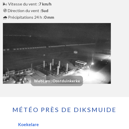
🌬️ Vitesse du vent :
7 km/h
🧭 Direction du vent :
Sud
🌧️ Précipitations 24 h :
0 mm
Webcam : Oostduinkerke
MÉTÉO PRÈS DE DIKSMUIDE
Koekelare