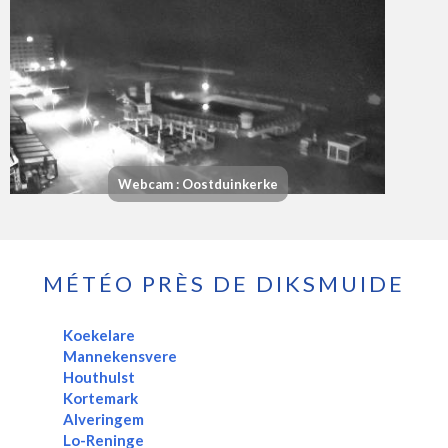
Webcam : Oostduinkerke
MÉTÉO PRÈS DE DIKSMUIDE
Koekelare
Mannekensvere
Houthulst
Kortemark
Alveringem
Lo-Reninge