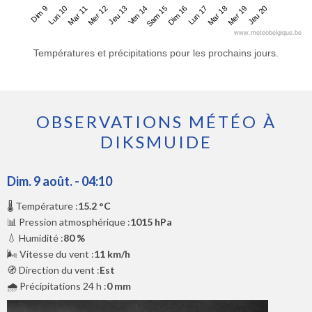
Dim 9
Mer 12
Sam 15
Mar 18
Mar 11
Ven 14
Lun 17
Jeu 20
Lun 10
Jeu 13
Dim 16
Mer 19
www.meteobelgique.be
Températures et précipitations pour les prochains jours.
OBSERVATIONS MÉTÉO À
DIKSMUIDE
Dim. 9 août. - 04:10
🌡️ Température :
15.2 °C
📊 Pression atmosphérique :
1015 hPa
💧 Humidité :
80 %
🌬️ Vitesse du vent :
11 km/h
🧭 Direction du vent :
Est
🌧️ Précipitations 24 h :
0 mm