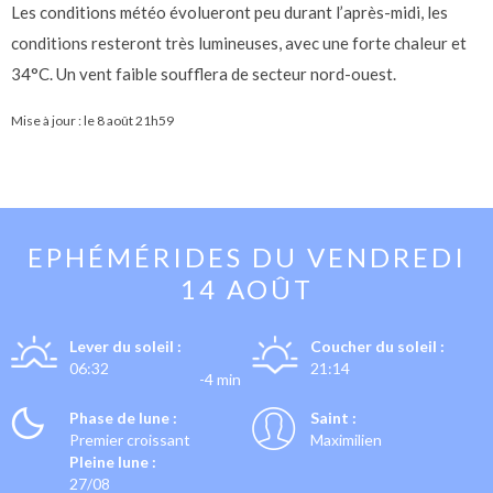
Les conditions météo évolueront peu durant l’après-midi, les
conditions resteront très lumineuses, avec une forte chaleur et
34°C. Un vent faible soufflera de secteur nord-ouest.
Mise à jour : le
8 août 21h59
EPHÉMÉRIDES DU
VENDREDI
14 AOÛT
Lever du soleil :
Coucher du soleil :
06:32
21:14
-4 min
Phase de lune :
Saint :
Premier croissant
Maximilien
Pleine lune :
27/08