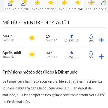
16°
32°
17°
28°
12°
26°
12°
31°
17°
35°
19°
34°
16°
31°
15°
2
MÉTÉO -
VENDREDI 14 AOÛT
Matin
19 °
Ensoleillé
Res : 19 °
15-25 km/h
0 %
Après-midi
34 °
Ensoleillé
Res : 34 °
15-25 km/h
0 %
Prévisions météo détaillées à Diksmuide
Le temps sera lumineux sous un ciel bien dégagé en matinée. La
journée débutera dans la douceur avec 19°C en début de
matinée, puis les températures grimperont rapidement vers 31°C
en fin de matinée.