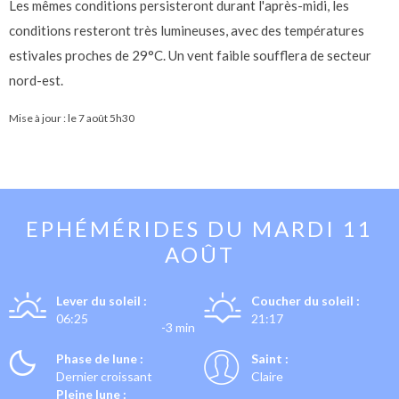
Les mêmes conditions persisteront durant l'après-midi, les
conditions resteront très lumineuses, avec des températures
estivales proches de 29°C. Un vent faible soufflera de secteur
nord-est.
Mise à jour : le
7 août 5h30
EPHÉMÉRIDES DU
MARDI 11
AOÛT
Lever du soleil :
Coucher du soleil :
06:25
21:17
-3 min
Phase de lune :
Saint :
Dernier croissant
Claire
Pleine lune :