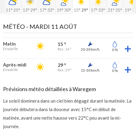
11°
25°
13°
29°
17°
32°
19°
30°
15°
29°
17°
33°
21°
35°
19°
3
MÉTÉO -
MARDI 11 AOÛT
Matin
15 °
Ensoleillé
Res : 14 °
20-30 km/h
0 %
Après-midi
29 °
Ensoleillé
Res : 29 °
15-30 km/h
0 %
Prévisions météo détaillées à Waregem
Le soleil dominera dans un ciel bien dégagé durant la matinée. La
journée débutera dans la douceur avec 15°C en début de
matinée, avant une nette hausse vers 22°C peu avant la mi-
journée.