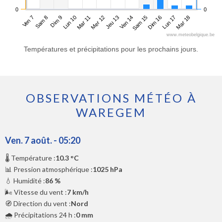
0
0
Ven 7
Lun 10
Jeu 13
Dim 16
Dim 9
Mer 12
Sam 15
Mar 18
Sam 8
Mar 11
Ven 14
Lun 17
www.meteobelgique.be
Températures et précipitations pour les prochains jours.
OBSERVATIONS MÉTÉO À
WAREGEM
Ven. 7 août. - 05:20
🌡️ Température :
10.3 °C
📊 Pression atmosphérique :
1025 hPa
💧 Humidité :
86 %
🌬️ Vitesse du vent :
7 km/h
🧭 Direction du vent :
Nord
🌧️ Précipitations 24 h :
0 mm