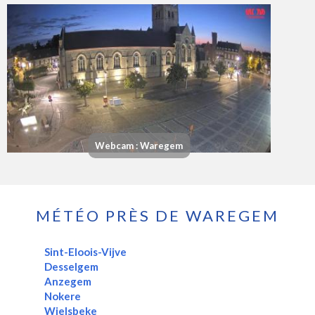
Webcam : Waregem
MÉTÉO PRÈS DE WAREGEM
Sint-Eloois-Vijve
Desselgem
Anzegem
Nokere
Wielsbeke