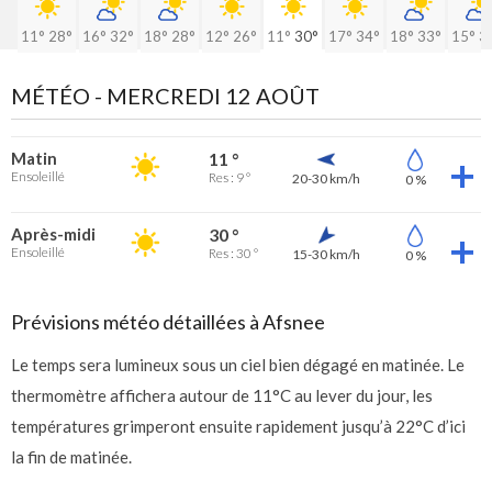
11°
28°
16°
32°
18°
28°
12°
26°
11°
30°
17°
34°
18°
33°
15°
3
MÉTÉO -
MERCREDI 12 AOÛT
Matin
11 °
Ensoleillé
Res : 9 °
20-30 km/h
0 %
Après-midi
30 °
Ensoleillé
Res : 30 °
15-30 km/h
0 %
Prévisions météo détaillées à Afsnee
Le temps sera lumineux sous un ciel bien dégagé en matinée. Le
thermomètre affichera autour de 11°C au lever du jour, les
températures grimperont ensuite rapidement jusqu’à 22°C d’ici
la fin de matinée.