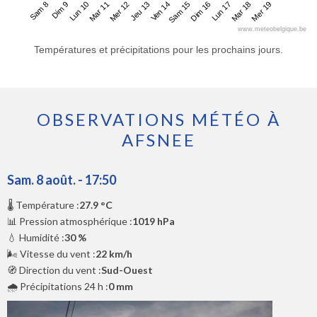
Sam 8
Mar 11
Ven 14
Lun 17
Lun 10
Jeu 13
Dim 16
Mer 19
Dim 9
Mer 12
Sam 15
Mar 18
www.meteobelgique.be
Températures et précipitations pour les prochains jours.
OBSERVATIONS MÉTÉO À
AFSNEE
Sam. 8 août. - 17:50
🌡️ Température :
27.9 °C
📊 Pression atmosphérique :
1019 hPa
💧 Humidité :
30 %
🌬️ Vitesse du vent :
22 km/h
🧭 Direction du vent :
Sud-Ouest
🌧️ Précipitations 24 h :
0 mm