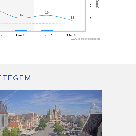
8
16
16
15
15
14
14
4
0
5
Dim 16
Lun 17
Mar 18
www.meteobelgique.be
ETEGEM