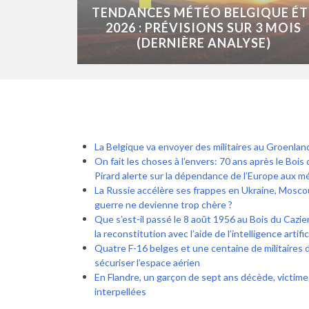
TENDANCES MÉTÉO BELGIQUE ÉT
2026 : PRÉVISIONS SUR 3 MOIS
(DERNIÈRE ANALYSE)
La Belgique va envoyer des militaires au Groenlan
On fait les choses à l’envers: 70 ans après le Bois 
Pirard alerte sur la dépendance de l’Europe aux 
La Russie accélère ses frappes en Ukraine, Moscou
guerre ne devienne trop chère ?
Que s’est-il passé le 8 août 1956 au Bois du Cazier 
la reconstitution avec l’aide de l’intelligence artific
Quatre F-16 belges et une centaine de militaires 
sécuriser l’espace aérien
En Flandre, un garçon de sept ans décède, victime
interpellées