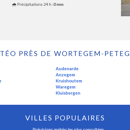
🌧️ Précipitations 24 h :
0 mm
TÉO PRÈS DE WORTEGEM-PETE
Audenarde
Anzegem
e
Kruishoutem
Waregem
Kluisbergen
VILLES POPULAIRES
Prévisions météo les plus consultées