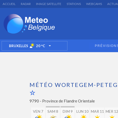
ACCUEIL
RADAR
IMAGE SATELLITE
STATIONS
WEBCAMS
ACTUA
BRUXELLES
20
°C
PRÉVISION
TOGGLE DROPDOWN
MÉTÉO WORTEGEM-PETE
9790 -
Province de Flandre Orientale
VEN 7
SAM 8
DIM 9
LUN 10
MAR 11
MER 1