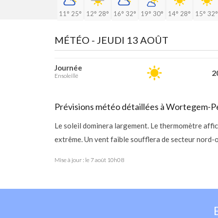
11°
25°
12°
28°
16°
32°
19°
30°
14°
28°
15°
32°
MÉTÉO -
JEUDI 13 AOÛT
Journée
20
Ensoleillé
Prévisions météo détaillées à Wortegem-
Le soleil dominera largement. Le thermomètre affic
extrême. Un vent faible soufflera de secteur nord-
Mise à jour : le
7 août 10h08