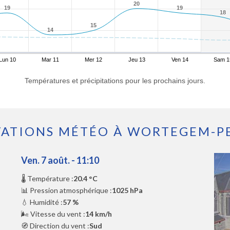
20
20
19
19
19
19
18
18
15
15
14
14
Lun 10
Mar 11
Mer 12
Jeu 13
Ven 14
Sam 1
Températures et précipitations pour les prochains jours.
VATIONS MÉTÉO À WORTEGEM-P
Ven. 7 août. - 11:10
🌡️ Température :
20.4 °C
📊 Pression atmosphérique :
1025 hPa
💧 Humidité :
57 %
🌬️ Vitesse du vent :
14 km/h
🧭 Direction du vent :
Sud