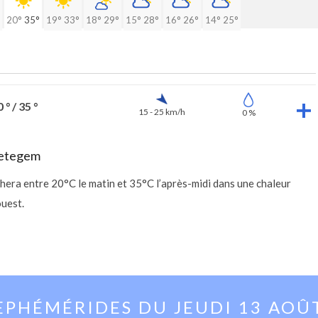
20°
35°
19°
33°
18°
29°
15°
28°
16°
26°
14°
25°
 ° / 35 °
15 - 25 km/h
0 %
Petegem
hera entre 20°C le matin et 35°C l’après-midi dans une chaleur
ouest.
EPHÉMÉRIDES DU
JEUDI 13 AOÛ