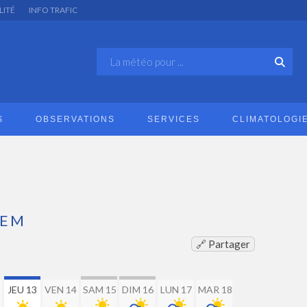
LITÉ
INFO TRAFIC
S
OBSERVATIONS
SERVICES
CLIMATOLOGI
GEM
🔗 Partager
2
JEU 13
VEN 14
SAM 15
DIM 16
LUN 17
MAR 18