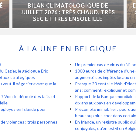
É
BILAN CLIMATOLOGIQUE DE
JUILLET 2026 : TRÈS CHAUD, TRÈS
SEC ET TRÈS ENSOLEILLÉ
À LA UNE EN BELGIQUE
d
Un premier cas de virus du Nil o
du Cazier, le géologue Éric
1000 euros de différence d’une 
métaux stratégiques
augmenté ses impôts locaux en 
 veut-il négocier avant que la
Presque 20 cents le kWh d'électr
ans: comment l'expliquer et com
? Voici le déroulé des faits et
Rapport de la Banque mondiale : 
ielle
dix ans aux pays en développem
déployés en Islande pour
Précompte immobilier : pourquoi 
beaucoup plus cher dans certa
 de violences : trois personnes
En Irlande, un registre public qu
conjugales, qu’en est-il en Belgi