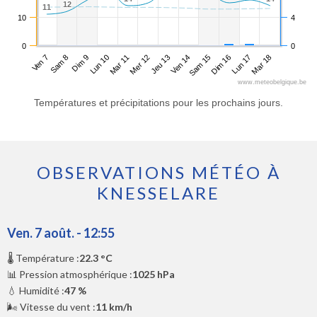
12
12
11
11
10
4
0
0
Ven 7
Lun 10
Jeu 13
Dim 16
Dim 9
Mer 12
Sam 15
Mar 18
Sam 8
Mar 11
Ven 14
Lun 17
www.meteobelgique.be
Températures et précipitations pour les prochains jours.
OBSERVATIONS MÉTÉO À
KNESSELARE
Ven. 7 août. - 12:55
🌡️ Température :
22.3 °C
📊 Pression atmosphérique :
1025 hPa
💧 Humidité :
47 %
🌬️ Vitesse du vent :
11 km/h