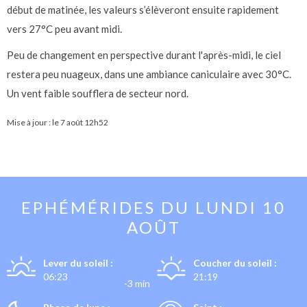
début de matinée, les valeurs s’élèveront ensuite rapidement
vers 27°C peu avant midi.
Peu de changement en perspective durant l'après-midi, le ciel
restera peu nuageux, dans une ambiance caniculaire avec 30°C.
Un vent faible soufflera de secteur nord.
Mise à jour : le
7 août 12h52
EPHÉMÉRIDES DU
LUNDI 10
AOÛT
Lever du soleil :
Coucher du soleil :
06:23
21:19
-3 min