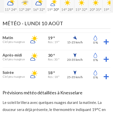
11°
24°
12°
28°
16°
32°
19°
30°
14°
28°
15°
32°
20°
35°
19°
3
MÉTÉO -
LUNDI 10 AOÛT
Matin
19 °
Ciel peu nuageux
Res : 19 °
15-25 km/h
0 %
Après-midi
30 °
Ciel peu nuageux
Res : 30 °
20-35 km/h
0 %
Soirée
18 °
Ciel peu nuageux
Res : 18 °
25-35 km/h
0 %
Prévisions météo détaillées à Knesselare
Le soleil brillera avec quelques nuages durant la matinée. La
douceur sera déjà présente, le thermomètre indiquant 19°C en