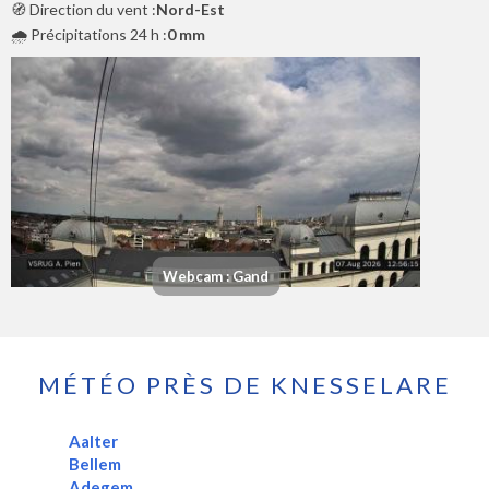
🧭 Direction du vent :
Nord-Est
🌧️ Précipitations 24 h :
0 mm
Webcam : Gand
MÉTÉO PRÈS DE KNESSELARE
Aalter
Bellem
Adegem