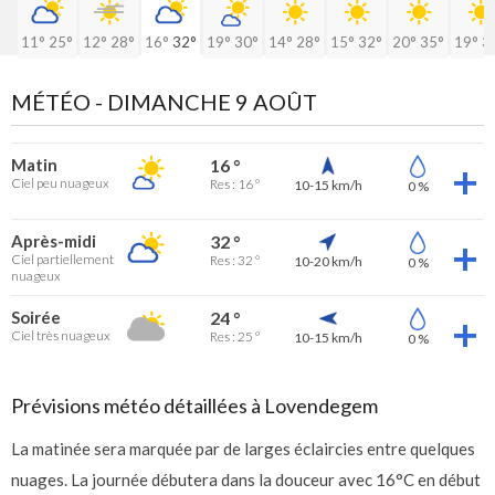
11°
25°
12°
28°
16°
32°
19°
30°
14°
28°
15°
32°
20°
35°
19°
3
MÉTÉO -
DIMANCHE 9 AOÛT
Matin
16 °
Ciel peu nuageux
Res : 16 °
10-15 km/h
0 %
Après-midi
32 °
Ciel partiellement
Res : 32 °
10-20 km/h
0 %
nuageux
Soirée
24 °
Ciel très nuageux
Res : 25 °
10-15 km/h
0 %
Prévisions météo détaillées à Lovendegem
La matinée sera marquée par de larges éclaircies entre quelques
nuages. La journée débutera dans la douceur avec 16°C en début