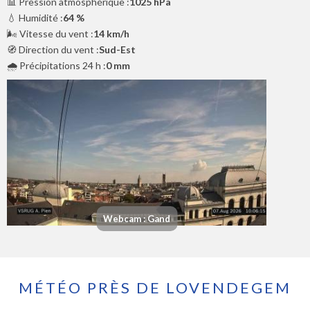
📊 Pression atmosphérique :
1025 hPa
💧 Humidité :
64 %
🌬️ Vitesse du vent :
14 km/h
🧭 Direction du vent :
Sud-Est
🌧️ Précipitations 24 h :
0 mm
Webcam : Gand
MÉTÉO PRÈS DE LOVENDEGEM