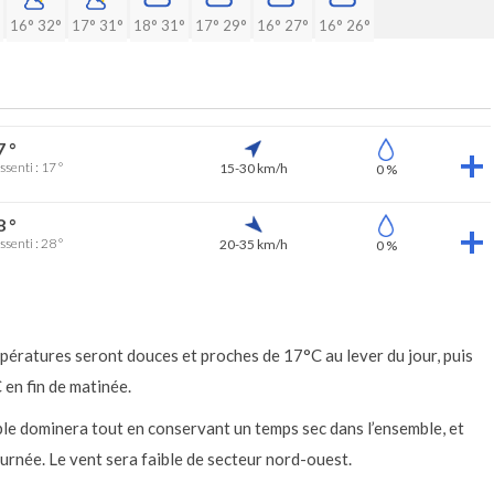
16°
32°
17°
31°
18°
31°
17°
29°
16°
27°
16°
26°
7 °
ssenti : 17 °
15-30 km/h
0 %
8 °
ssenti : 28 °
20-35 km/h
0 %
mpératures seront douces et proches de 17°C au lever du jour, puis
en fin de matinée.
le dominera tout en conservant un temps sec dans l’ensemble, et
urnée. Le vent sera faible de secteur nord-ouest.