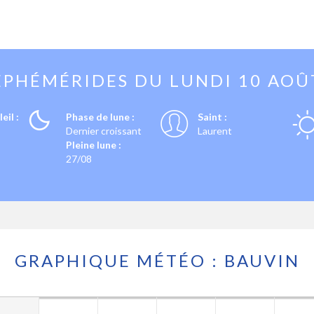
EPHÉMÉRIDES DU
LUNDI 10 AOÛ
eil :
Phase de lune :
Saint :
Dernier croissant
Laurent
Pleine lune :
27/08
GRAPHIQUE MÉTÉO : BAUVIN