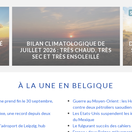
É
BILAN CLIMATOLOGIQUE DE
JUILLET 2026 : TRÈS CHAUD, TRÈS
SEC ET TRÈS ENSOLEILLÉ
À LA UNE EN BELGIQUE
ème prend fin le 30 septembre,
Guerre au Moyen-Orient : les Ho
contre deux pétroliers saoudien
fixe, une record depuis deux
Les Etats-Unis suspendent les i
du Mexique
'aéroport de Leipzig, hub
Le fulgurant succès des cahiers
France : deux Belges grièvement