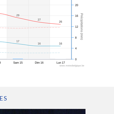
20
Précipitations (mm)
29
29
16
27
27
26
26
12
8
17
17
16
16
16
16
4
0
4
Sam 15
Dim 16
Lun 17
www.meteobelgique.be
ES