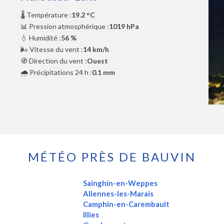
🌡️ Température :
19.2 °C
📊 Pression atmosphérique :
1019 hPa
💧 Humidité :
56 %
🌬️ Vitesse du vent :
14 km/h
🧭 Direction du vent :
Ouest
🌧️ Précipitations 24 h :
0.1 mm
MÉTÉO PRÈS DE BAUVIN
Sainghin-en-Weppes
Allennes-les-Marais
Camphin-en-Carembault
Illies