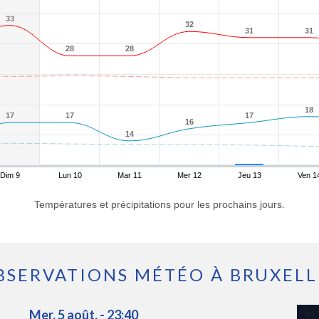
33
33
32
32
31
31
31
31
28
28
28
28
18
18
17
17
17
17
17
17
16
16
14
14
Dim 9
Lun 10
Mar 11
Mer 12
Jeu 13
Ven 1
Températures et précipitations pour les prochains jours.
BSERVATIONS MÉTÉO À BRUXELL
Mer. 5 août. - 23:40