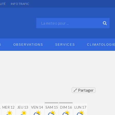
LITÉ
INFO TRAFIC
S
OBSERVATIONS
SERVICES
CLIMATOLOGI
🔗 Partager
1
MER 12
JEU 13
VEN 14
SAM 15
DIM 16
LUN 17