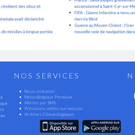
, révèlent des obus et
ascensionnel à Saint-Cyr-sur-Me
FIFA : Gianni Infantino a tenu u
uatemala avait déclenché
rien n'a filtré
Guerre au Moyen-Orient : l’Iran
s de missiles à longue portée
nouvelle voie de navigation dans
NOS SERVICES
N
Nous contacter
MeteoBelgique Premium
et
Alertes par SMS
ique
Prévisions météo sur mesure
les
Archives Climatologiques
eau