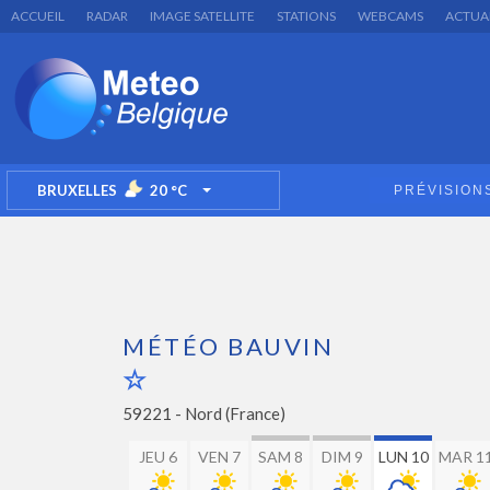
ACCUEIL
RADAR
IMAGE SATELLITE
STATIONS
WEBCAMS
ACTUA
BRUXELLES
20
°C
PRÉVISION
TOGGLE DROPDOWN
MÉTÉO BAUVIN
59221 -
Nord (France)
JEU 6
VEN 7
SAM 8
DIM 9
LUN 10
MAR 1