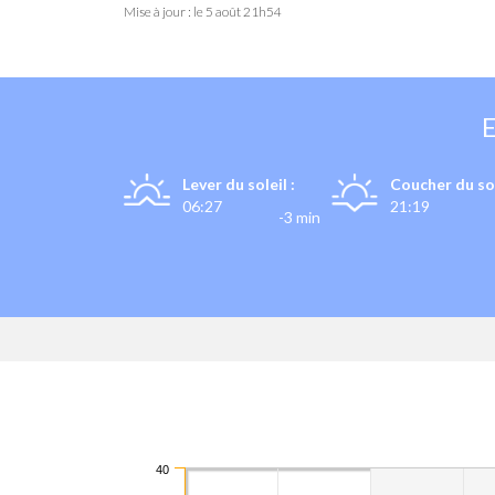
Mise à jour : le
5 août 21h54
Lever du soleil :
Coucher du sol
06:27
21:19
-3 min
40