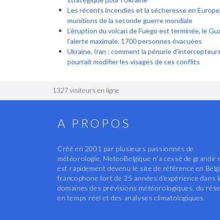
Les récents incendies et la sécheresse en Europe
munitions de la seconde guerre mondiale
L’éruption du volcan de Fuego est terminée, le G
l’alerte maximale, 1700 personnes évacuées
Ukraine, Iran : comment la pénurie d’intercepteur
pourrait modifier les visages de ces conflits
1327 visiteurs en ligne
A PROPOS
Créé en 2001 par plusieurs passionnés de
météorologie, MeteoBelgique n'a cessé de grandir 
est rapidement devenu le site de référence en Belg
francophone fort de 25 années d'expérience dans 
domaines des prévisions météorologiques, du rés
en temps réel et des analyses climatologiques.