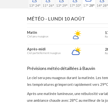
13°
24°
11°
26°
13°
29°
17°
33°
17°
28°
14°
28°
MÉTÉO -
LUNDI 10 AOÛT
Matin
1
Ciel peu nuageux
Re
Après-midi
2
Ciel partiellement nuageux
Re
Prévisions météo détaillées à Bauvin
Le ciel sera peu nuageux durant la matinée. Les te
les températures grimperont rapidement vers 29°C 
Après une matinée lumineuse, une nébulosité variab
une ambiance chaude avec 28°C au meilleur de la jo