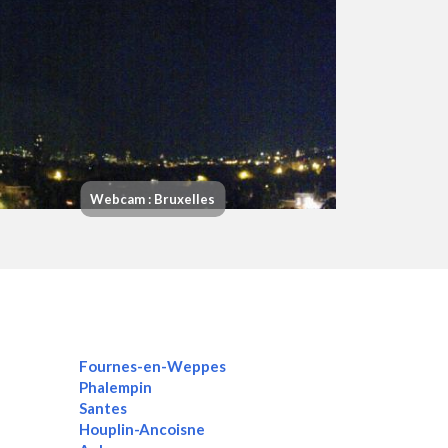
Webcam : Bruxelles
Fournes-en-Weppes
Phalempin
Santes
Houplin-Ancoisne