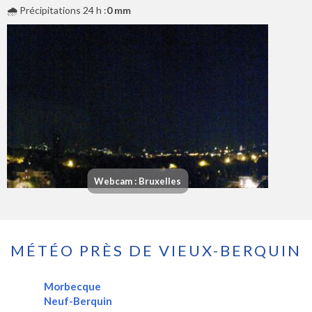
🌧️ Précipitations 24 h :
0 mm
Webcam : Bruxelles
MÉTÉO PRÈS DE VIEUX-BERQUIN
Morbecque
Neuf-Berquin