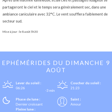
Après une matinée lumineuse, éclaircies et passages nuageux se
partageront le ciel et le temps sera généralement sec, dans une
ambiance caniculaire avec 32°C. Le vent soufflera faiblement de
secteur sud.
Mise à jour : le
8 août 5h30
EPHÉMÉRIDES DU
DIMANCHE 9
AOÛT
Lever du soleil :
Coucher du soleil :
06:26
21:23
-3 min
Phase de lune :
Saint :
Dernier croissant
Amour
Pleine lune :