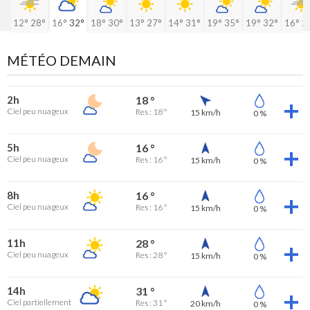
12°
28°
16°
32°
18°
30°
13°
27°
14°
31°
19°
35°
19°
32°
16°
2
MÉTÉO DEMAIN
2h
18 °
Ciel peu nuageux
Res : 18 °
15 km/h
0 %
5h
16 °
Ciel peu nuageux
Res : 16 °
15 km/h
0 %
8h
16 °
Ciel peu nuageux
Res : 16 °
15 km/h
0 %
11h
28 °
Ciel peu nuageux
Res : 28 °
15 km/h
0 %
14h
31 °
Ciel partiellement
Res : 31 °
20 km/h
0 %