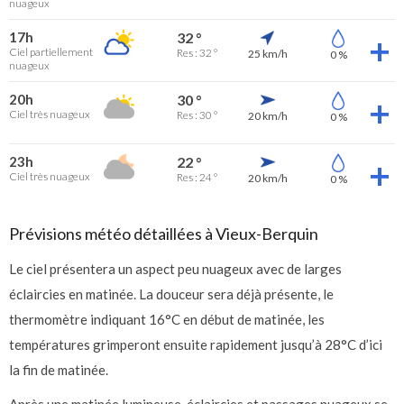
nuageux
17h
32 °
Ciel partiellement
Res : 32 °
25 km/h
0 %
nuageux
20h
30 °
Ciel très nuageux
Res : 30 °
20 km/h
0 %
23h
22 °
Ciel très nuageux
Res : 24 °
20 km/h
0 %
Prévisions météo détaillées à Vieux-Berquin
Le ciel présentera un aspect peu nuageux avec de larges
éclaircies en matinée. La douceur sera déjà présente, le
thermomètre indiquant 16°C en début de matinée, les
températures grimperont ensuite rapidement jusqu’à 28°C d’ici
la fin de matinée.