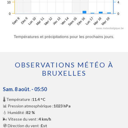
10
4
0
0
Sam 8
Mar 11
Ven 14
Lun 17
Lun 10
Jeu 13
Dim 16
Mer 19
Dim 9
Mer 12
Sam 15
Mar 18
www.meteobelgique.be
Températures et précipitations pour les prochains jours.
OBSERVATIONS MÉTÉO À
BRUXELLES
Sam. 8 août. - 05:50
🌡️ Température :
11.4 °C
📊 Pression atmosphérique :
1023 hPa
💧 Humidité :
82 %
🌬️ Vitesse du vent :
4 km/h
🧭 Direction du vent :
Est