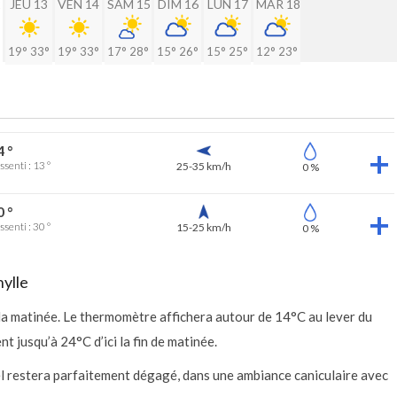
2
JEU 13
VEN 14
SAM 15
DIM 16
LUN 17
MAR 18
19°
33°
19°
33°
17°
28°
15°
26°
15°
25°
12°
23°
4 °
ssenti : 13 °
25-35 km/h
0 %
0 °
ssenti : 30 °
15-25 km/h
0 %
hylle
 la matinée. Le thermomètre affichera autour de 14°C au lever du
 jusqu’à 24°C d’ici la fin de matinée.
iel restera parfaitement dégagé, dans une ambiance caniculaire avec