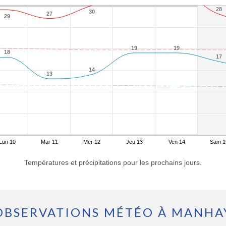
28
28
30
30
27
27
29
29
19
19
19
19
18
18
17
17
14
14
13
13
Lun 10
Mar 11
Mer 12
Jeu 13
Ven 14
Sam 1
Températures et précipitations pour les prochains jours.
OBSERVATIONS MÉTÉO À MANHA