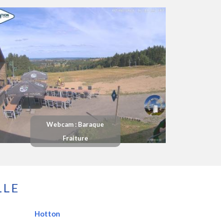
Webcam : Baraque
Fraiture
LLE
Hotton