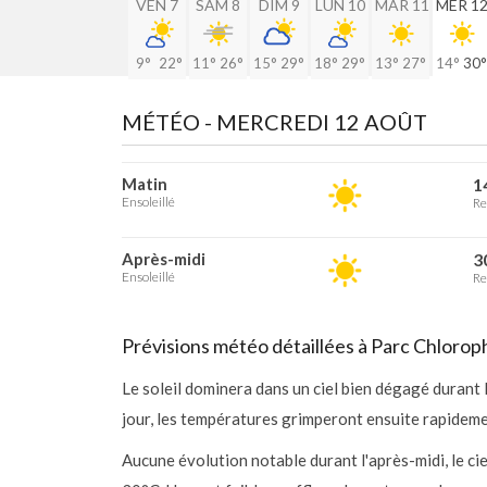
VEN 7
SAM 8
DIM 9
LUN 10
MAR 11
MER 1
9°
22°
11°
26°
15°
29°
18°
29°
13°
27°
14°
30°
MÉTÉO -
MERCREDI 12 AOÛT
Matin
1
Ensoleillé
Re
Après-midi
3
Ensoleillé
Re
Prévisions météo détaillées à Parc Chlorop
Le soleil dominera dans un ciel bien dégagé durant
jour, les températures grimperont ensuite rapidement
Aucune évolution notable durant l'après-midi, le c