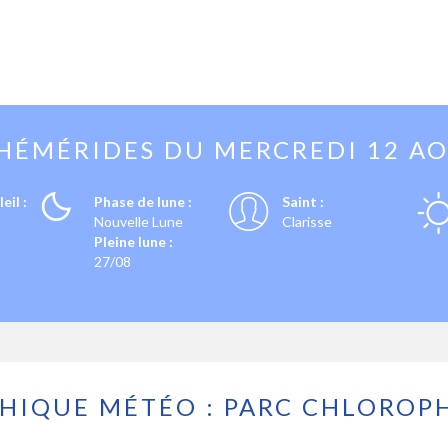
HÉMÉRIDES DU
MERCREDI 12 A
eil :
Phase de lune :
Saint :
Nouvelle Lune
Clarisse
Pleine lune :
27/08
HIQUE MÉTÉO : PARC CHLOROP