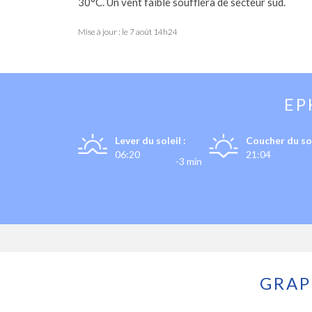
30°C. Un vent faible soufflera de secteur sud.
Mise à jour : le
7 août 14h24
EP
Lever du soleil :
Coucher du sol
06:20
21:04
-3 min
GRAP