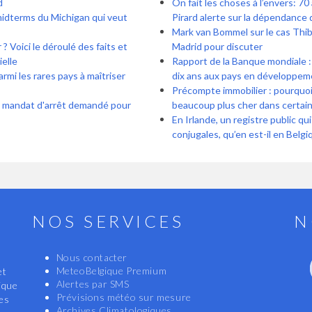
d
On fait les choses à l’envers: 70
midterms du Michigan qui veut
Pirard alerte sur la dépendance
Mark van Bommel sur le cas Thiba
? Voici le déroulé des faits et
Madrid pour discuter
ielle
Rapport de la Banque mondiale : 
rmi les rares pays à maîtriser
dix ans aux pays en développem
Précompte immobilier : pourquoi 
: mandat d'arrêt demandé pour
beaucoup plus cher dans certa
En Irlande, un registre public qu
conjugales, qu’en est-il en Belgi
NOS SERVICES
N
Nous contacter
MeteoBelgique Premium
et
Alertes par SMS
ique
Prévisions météo sur mesure
les
Archives Climatologiques