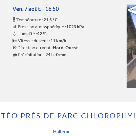
Ven. 7 août. - 16:50
🌡️ Température :
21.5 °C
📊 Pression atmosphérique :
1023 hPa
💧 Humidité :
42 %
🌬️ Vitesse du vent :
11 km/h
🧭 Direction du vent :
Nord-Ouest
🌧️ Précipitations 24 h :
0 mm
TÉO PRÈS DE PARC CHLOROPHY
Halleux