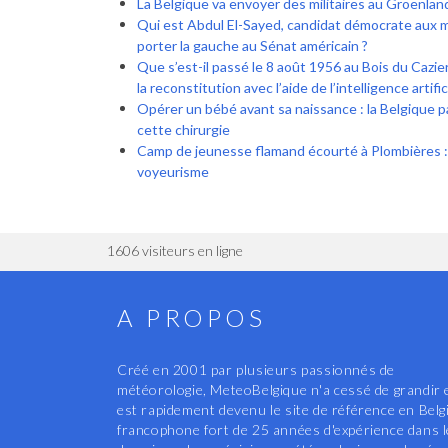
La Belgique va envoyer des militaires au Groenlan
Qui est Abdul El-Sayed, candidat démocrate aux 
porter la gauche au Sénat américain ?
Que s’est-il passé le 8 août 1956 au Bois du Cazier 
la reconstitution avec l’aide de l’intelligence artific
Opérer un bébé avant sa naissance : la Belgique pa
cette chirurgie
Camp de jeunesse flamand écourté à Plombières 
voyeurisme
1606 visiteurs en ligne
A PROPOS
Créé en 2001 par plusieurs passionnés de
météorologie, MeteoBelgique n'a cessé de grandir 
est rapidement devenu le site de référence en Belg
francophone fort de 25 années d'expérience dans 