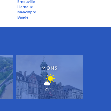
Erneuville
Lierneux
Mabompré
Bande
MONS
23 °C