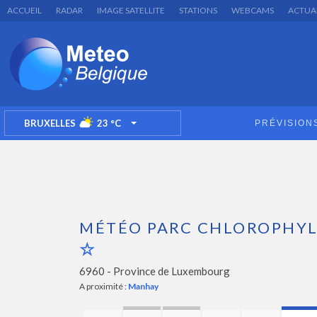
ACCUEIL
RADAR
IMAGE SATELLITE
STATIONS
WEBCAMS
ACTUA
BRUXELLES
23
°C
PRÉVISION
TOGGLE DROPDOWN
MÉTÉO PARC CHLOROPHYL
6960 -
Province de Luxembourg
A proximité :
Manhay