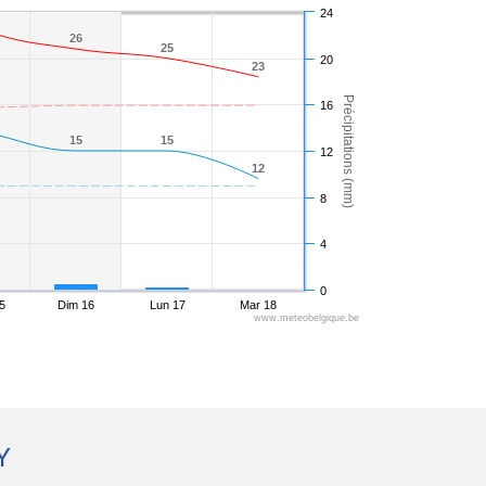
24
26
26
25
25
20
23
23
Précipitations (mm)
16
15
15
15
15
12
12
12
8
4
0
5
Dim 16
Lun 17
Mar 18
www.meteobelgique.be
Y