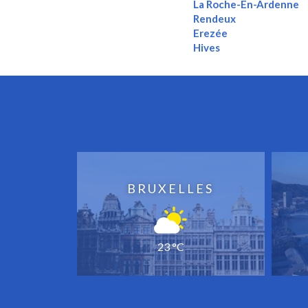
La Roche-En-Ardenne
Rendeux
Erezée
Hives
BRUXELLES
23 °C