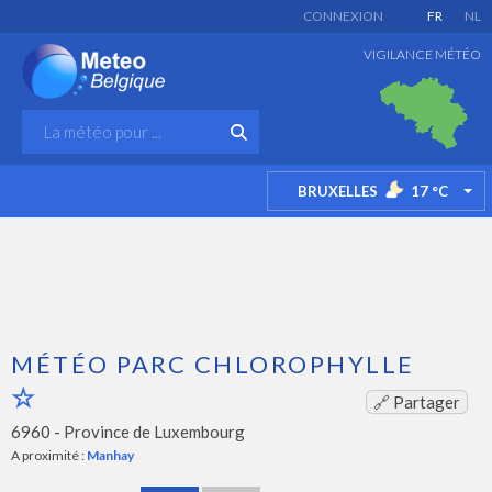
CONNEXION
FR
NL
VIGILANCE MÉTÉO
BRUXELLES
17
°C
TO
MÉTÉO PARC CHLOROPHYLLE
🔗 Partager
6960 -
Province de Luxembourg
A proximité :
Manhay