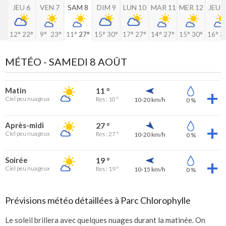
JEU 6
VEN 7
SAM 8
DIM 9
LUN 10
MAR 11
MER 12
JEU 
12°
22°
9°
23°
11°
27°
15°
30°
17°
27°
14°
27°
15°
30°
16°
3
MÉTÉO -
SAMEDI 8 AOÛT
Matin
11 °
Ciel peu nuageux
Res : 10 °
10-20 km/h
0 %
Après-midi
27 °
Ciel peu nuageux
Res : 27 °
10-20 km/h
0 %
Soirée
19 °
Ciel peu nuageux
Res : 19 °
10-15 km/h
0 %
Prévisions météo détaillées à Parc Chlorophylle
Le soleil brillera avec quelques nuages durant la matinée. On