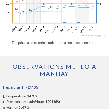
20
8
17
17
17
17
16
16
16
16
16
16
15
15
15
15
15
15
14
14
12
12
11
11
9
9
10
4
0
0
Jeu 6
Dim 9
Mer 12
Sam 15
Sam 8
Mar 11
Ven 14
Lun 17
Ven 7
Lun 10
Jeu 13
Dim 16
www.meteobelgique.be
Températures et précipitations pour les prochains jours.
OBSERVATIONS MÉTÉO À
MANHAY
Jeu. 6 août. - 02:25
🌡️ Température :
14.9 °C
📊 Pression atmosphérique :
1021 hPa
💧 Humidité :
69 %