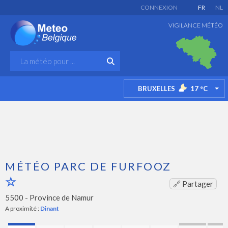
CONNEXION
FR
NL
VIGILANCE MÉTÉO
BRUXELLES
17
°C
TO
MÉTÉO PARC DE FURFOOZ
🔗 Partager
5500 -
Province de Namur
A proximité :
Dinant