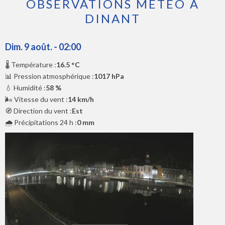
OBSERVATIONS MÉTÉO À
DINANT
Dim. 9 août. - 02:00
🌡️ Température :
16.5 °C
📊 Pression atmosphérique :
1017 hPa
💧 Humidité :
58 %
🌬️ Vitesse du vent :
14 km/h
🧭 Direction du vent :
Est
🌧️ Précipitations 24 h :
0 mm