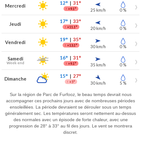
12°
|
31°
Mercredi
↑
+9.1°
25 km/h
0 %
17°
|
33°
Jeudi
↑
+11.1°
20 km/h
0 %
19°
|
35°
Vendredi
↑
+13.1°
30 km/h
0 %
16°
|
31°
Samedi
Week-end
↑
+9.1°
35 km/h
0 %
15°
|
27°
Dimanche
↑
+5°
30 km/h
5 %
Sur la région de Parc de Furfooz, le beau temps devrait nous
accompagner ces prochains jours avec de nombreuses périodes
ensoleillées. La période devraient se dérouler sous un temps
généralement sec. Les températures seront nettement au-dessus
des normales avec un épisode de forte chaleur, avec une
progression de 28° à 33° au fil des jours. Le vent se montrera
discret.