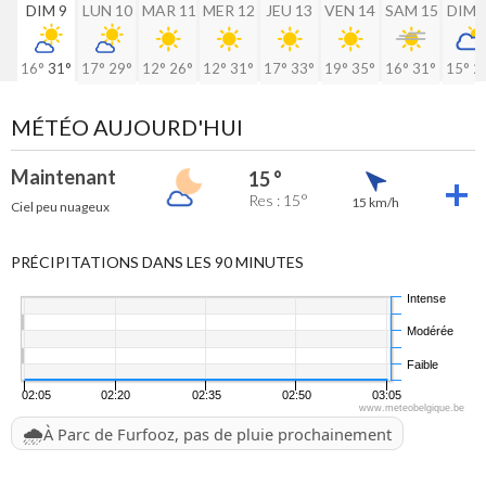
DIM 9
LUN 10
MAR 11
MER 12
JEU 13
VEN 14
SAM 15
DIM 
16°
31°
17°
29°
12°
26°
12°
31°
17°
33°
19°
35°
16°
31°
15°
2
MÉTÉO AUJOURD'HUI
Maintenant
15 °
Res : 15°
15 km/h
Ciel peu nuageux
PRÉCIPITATIONS DANS LES 90 MINUTES
Intense
Modérée
Faible
02:05
02:20
02:35
02:50
03:05
www.meteobelgique.be
🌧️
À Parc de Furfooz, pas de pluie prochainement