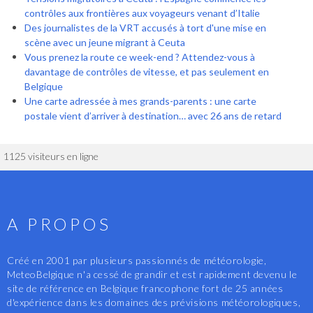
contrôles aux frontières aux voyageurs venant d’Italie
Des journalistes de la VRT accusés à tort d'une mise en
scène avec un jeune migrant à Ceuta
Vous prenez la route ce week-end ? Attendez-vous à
davantage de contrôles de vitesse, et pas seulement en
Belgique
Une carte adressée à mes grands-parents : une carte
postale vient d’arriver à destination… avec 26 ans de retard
1125 visiteurs en ligne
A PROPOS
Créé en 2001 par plusieurs passionnés de météorologie,
MeteoBelgique n'a cessé de grandir et est rapidement devenu le
site de référence en Belgique francophone fort de 25 années
d'expérience dans les domaines des prévisions météorologiques,