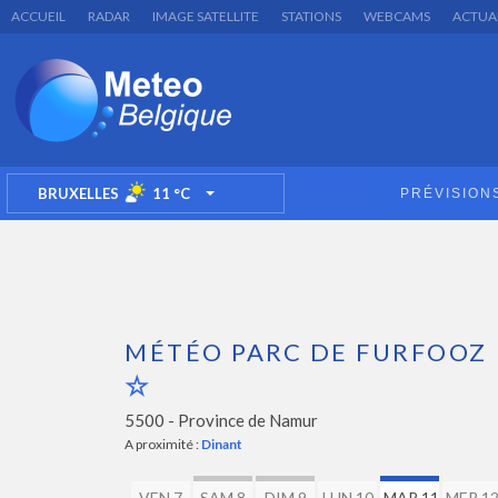
ACCUEIL
RADAR
IMAGE SATELLITE
STATIONS
WEBCAMS
ACTUA
BRUXELLES
11
°C
PRÉVISION
TOGGLE DROPDOWN
MÉTÉO PARC DE FURFOOZ
5500 -
Province de Namur
A proximité :
Dinant
VEN 7
SAM 8
DIM 9
LUN 10
MAR 11
MER 1