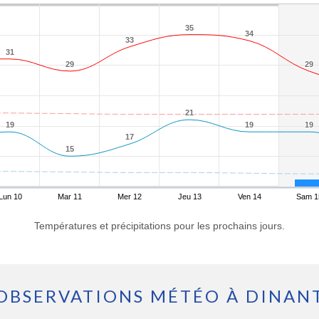
35
35
34
34
33
33
31
31
29
29
29
29
21
21
19
19
19
19
19
19
17
17
15
15
Lun 10
Mar 11
Mer 12
Jeu 13
Ven 14
Sam 1
Températures et précipitations pour les prochains jours.
OBSERVATIONS MÉTÉO À DINAN