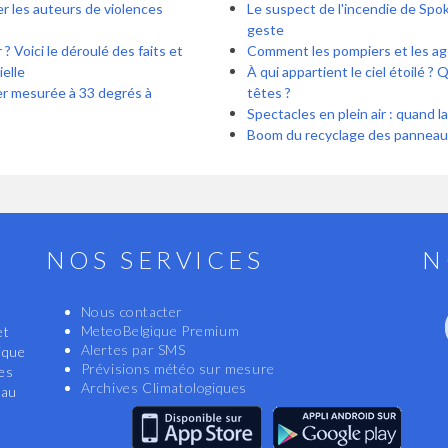
ier les auteurs de violences
Le suspect de l'incendie de Spok
geste
? Voici le déroulé des faits et
Comment 
ielle
À qui appartient le ciel étoilé ?
er mesurée à 33 degrés à
têtes ?
Spectacles en plein air : quand l
Boom du recyclage des panneau
NOS SERVICES
N
Nous contacter
MeteoBelgique Premium
et
Alertes par SMS
ique
Prévisions météo sur mesure
les
Archives Climatologiques
eau