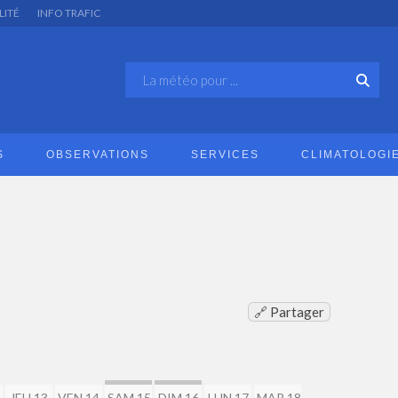
LITÉ
INFO TRAFIC
S
OBSERVATIONS
SERVICES
CLIMATOLOGI
🔗 Partager
2
JEU 13
VEN 14
SAM 15
DIM 16
LUN 17
MAR 18