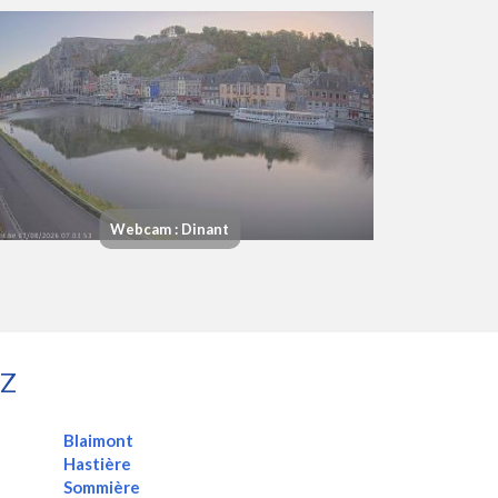
Webcam : Dinant
OZ
Blaimont
Hastière
Sommière