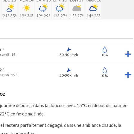
21°
35°
19°
34°
19°
29°
16°
27°
15°
27°
14°
23°
5 °
ssenti : 14 °
30-40 km/h
0 %
9 °
ssenti : 29 °
20-30 km/h
0 %
ooz
a journée débutera dans la douceur avec 15°C en début de matinée,
22°C en fin de matinée.
e ciel restera parfaitement dégagé, dans une ambiance chaude, le
e secteur nord-est.