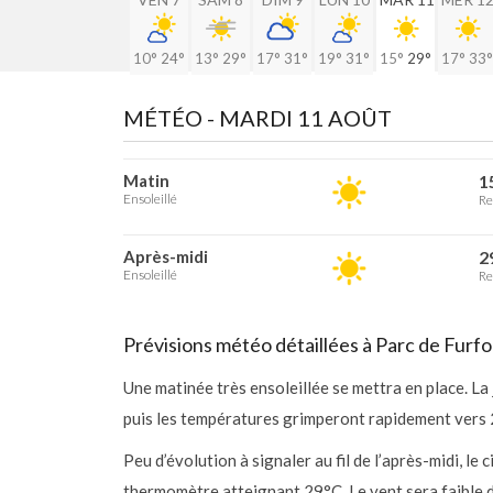
10°
24°
13°
29°
17°
31°
19°
31°
15°
29°
17°
33°
MÉTÉO -
MARDI 11 AOÛT
Matin
1
Ensoleillé
Re
Après-midi
2
Ensoleillé
Re
Prévisions météo détaillées à Parc de Furf
Une matinée très ensoleillée se mettra en place. L
puis les températures grimperont rapidement vers 
Peu d’évolution à signaler au fil de l’après-midi, l
thermomètre atteignant 29°C. Le vent sera faible d