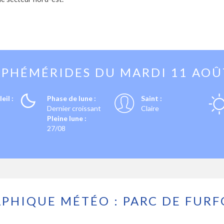
EPHÉMÉRIDES DU
MARDI 11 AOÛ
eil :
Phase de lune :
Saint :
Dernier croissant
Claire
Pleine lune :
27/08
PHIQUE MÉTÉO : PARC DE FUR