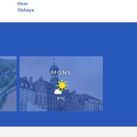
Heer
Onhaye
MONS
9 °C