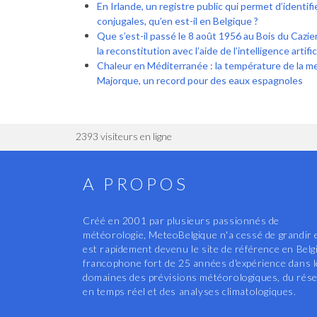
En Irlande, un registre public qui permet d’identif
conjugales, qu’en est-il en Belgique ?
Que s’est-il passé le 8 août 1956 au Bois du Cazier 
la reconstitution avec l’aide de l’intelligence artific
Chaleur en Méditerranée : la température de la m
Majorque, un record pour des eaux espagnoles
2393 visiteurs en ligne
A PROPOS
Créé en 2001 par plusieurs passionnés de
météorologie, MeteoBelgique n'a cessé de grandir 
est rapidement devenu le site de référence en Belg
francophone fort de 25 années d'expérience dans 
domaines des prévisions météorologiques, du rés
en temps réel et des analyses climatologiques.