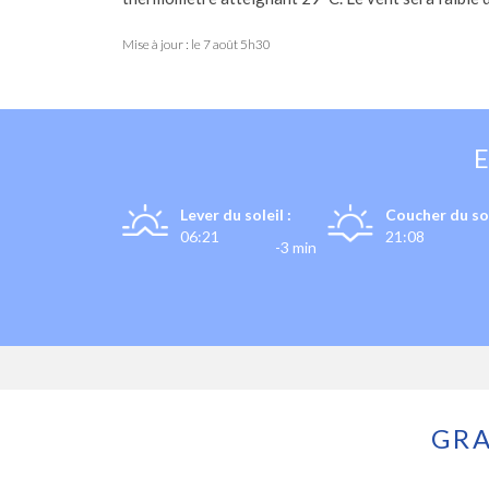
Mise à jour : le
7 août 5h30
Lever du soleil :
Coucher du sol
06:21
21:08
-3 min
GRA