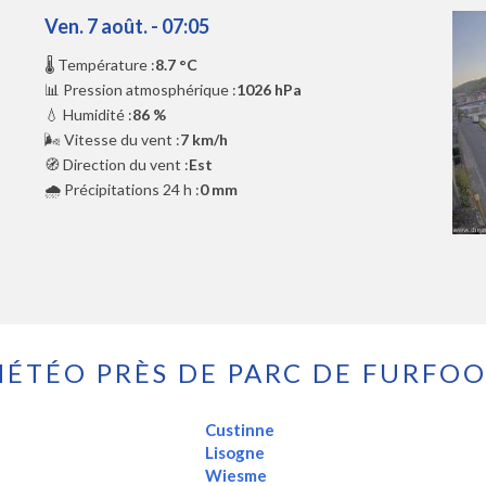
Ven. 7 août. - 07:05
🌡️ Température :
8.7 °C
📊 Pression atmosphérique :
1026 hPa
💧 Humidité :
86 %
🌬️ Vitesse du vent :
7 km/h
🧭 Direction du vent :
Est
🌧️ Précipitations 24 h :
0 mm
ÉTÉO PRÈS DE PARC DE FURFO
Custinne
Lisogne
Wiesme