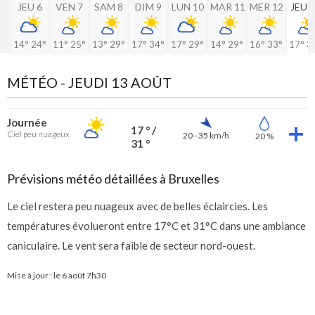
JEU 6
VEN 7
SAM 8
DIM 9
LUN 10
MAR 11
MER 12
JEU 
14°
24°
11°
25°
13°
29°
17°
34°
17°
29°
14°
29°
16°
33°
17°
3
MÉTÉO -
JEUDI 13 AOÛT
Journée
17 ° /
Ciel peu nuageux
20 - 35 km/h
20 %
31 °
Prévisions météo détaillées à Bruxelles
Le ciel restera peu nuageux avec de belles éclaircies. Les
températures évolueront entre 17°C et 31°C dans une ambiance
caniculaire. Le vent sera faible de secteur nord-ouest.
Mise à jour : le
6 août 7h30