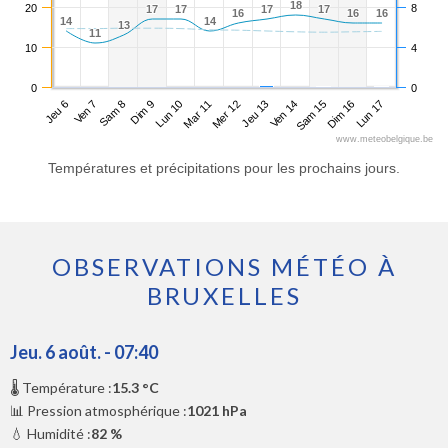
18
18
20
8
17
17
17
17
17
17
17
17
16
16
16
16
16
16
14
14
14
14
13
13
11
11
10
4
0
0
Jeu 6
Dim 9
Mer 12
Sam 15
Sam 8
Mar 11
Ven 14
Lun 17
Ven 7
Lun 10
Jeu 13
Dim 16
www.meteobelgique.be
Températures et précipitations pour les prochains jours.
OBSERVATIONS MÉTÉO À
BRUXELLES
Jeu. 6 août. - 07:40
🌡️ Température :
15.3 °C
📊 Pression atmosphérique :
1021 hPa
💧 Humidité :
82 %