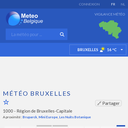
CONNEXION
FR
NL
VIGILANCE MÉTÉO
BRUXELLES
16
°C
TO
MÉTÉO BRUXELLES
🔗 Partager
1000 -
Région de Bruxelles-Capitale
A proximité :
Bruparck
,
Mini Europe
,
Les Nuits Botanique