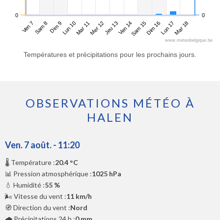
0
0
Ven 7
Lun 10
Jeu 13
Dim 16
Dim 9
Mer 12
Sam 15
Mar 18
Sam 8
Mar 11
Ven 14
Lun 17
www.meteobelgique.be
Températures et précipitations pour les prochains jours.
OBSERVATIONS MÉTÉO À
HALEN
Ven. 7 août. - 11:20
🌡️ Température :
20.4 °C
📊 Pression atmosphérique :
1025 hPa
💧 Humidité :
55 %
🌬️ Vitesse du vent :
11 km/h
🧭 Direction du vent :
Nord
🌧️ Précipitations 24 h :
0 mm