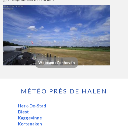
Webcam : Zonhoven
MÉTÉO PRÈS DE HALEN
Herk-De-Stad
Diest
Kaggevinne
Kortenaken