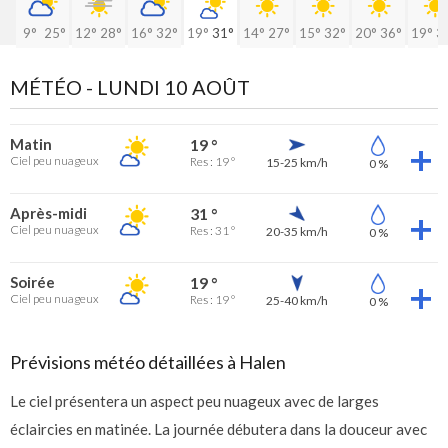
9°
25°
12°
28°
16°
32°
19°
31°
14°
27°
15°
32°
20°
36°
19°
3
MÉTÉO -
LUNDI 10 AOÛT
Matin
19 °
Ciel peu nuageux
Res : 19 °
15-25 km/h
0 %
Après-midi
31 °
Ciel peu nuageux
Res : 31 °
20-35 km/h
0 %
Soirée
19 °
Ciel peu nuageux
Res : 19 °
25-40 km/h
0 %
Prévisions météo détaillées à Halen
Le ciel présentera un aspect peu nuageux avec de larges
éclaircies en matinée. La journée débutera dans la douceur avec