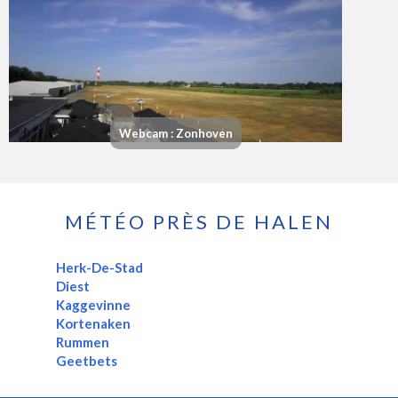
Webcam : Zonhoven
MÉTÉO PRÈS DE HALEN
Herk-De-Stad
Diest
Kaggevinne
Kortenaken
Rummen
Geetbets