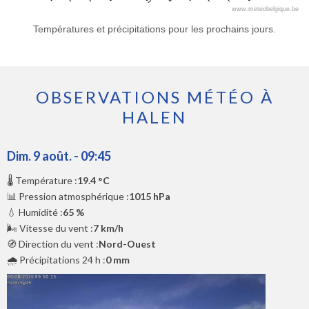
www.meteobelgique.be
Températures et précipitations pour les prochains jours.
OBSERVATIONS MÉTÉO À
HALEN
Dim. 9 août. - 09:45
🌡️ Température :
19.4 °C
📊 Pression atmosphérique :
1015 hPa
💧 Humidité :
65 %
🌬️ Vitesse du vent :
7 km/h
🧭 Direction du vent :
Nord-Ouest
🌧️ Précipitations 24 h :
0 mm