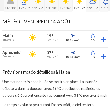
14°
30°
17°
28°
13°
25°
13°
30°
17°
34°
19°
37°
19°
35°
17°
2
MÉTÉO -
VENDREDI 14 AOÛT
Matin
19 °
Ensoleillé
Res : 19 °
10-15 km/h
0 %
Après-midi
37 °
Ensoleillé
Res : 37 °
10-15 km/h
0 %
Prévisions météo détaillées à Halen
Une matinée très ensoleillée se mettra en place. La journée
débutera dans la douceur avec 19°C en début de matinée, les
valeurs s’élèveront ensuite rapidement vers 31°C peu avant midi.
Le temps évoluera peu durant l’après-midi, le ciel restera