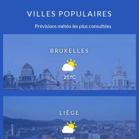
VILLES POPULAIRES
Prévisions météo les plus consultées
BRUXELLES
21 °C
LIÈGE
21 °C