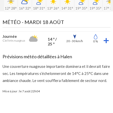
12°
28°
16°
32°
18°
31°
13°
26°
14°
31°
19°
35°
19°
35°
17°
3
MÉTÉO -
MARDI 18 AOÛT
Journée
14 ° /
Ciel très nuageux
20 - 30 km/h
0 %
25 °
Prévisions météo détaillées à Halen
Une couverture nuageuse importante dominera et il devrait faire
sec. Les températures s’échelonneront de 14°C à 25°C dans une
ambiance chaude. Le vent soufflera faiblement de secteur nord.
Mise à jour : le
7 août 22h04