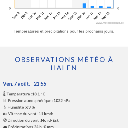
0
0
Sam 8
Mar 11
Ven 14
Lun 17
Lun 10
Jeu 13
Dim 16
Mer 19
Dim 9
Mer 12
Sam 15
Mar 18
www.meteobelgique.be
Températures et précipitations pour les prochains jours.
OBSERVATIONS MÉTÉO À
HALEN
Ven. 7 août. - 21:55
🌡️ Température :
18.1 °C
📊 Pression atmosphérique :
1022 hPa
💧 Humidité :
63 %
🌬️ Vitesse du vent :
11 km/h
🧭 Direction du vent :
Nord-Est
🌧️ Précipitations 24 h :
0 mm