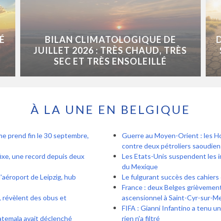
É
BILAN CLIMATOLOGIQUE DE
JUILLET 2026 : TRÈS CHAUD, TRÈS
SEC ET TRÈS ENSOLEILLÉ
À LA UNE EN BELGIQUE
ème prend fin le 30 septembre,
Guerre au Moyen-Orient : les Ho
contre deux pétroliers saoudien
fixe, une record depuis deux
Les Etats-Unis suspendent les i
du Mexique
'aéroport de Leipzig, hub
Le fulgurant succès des cahiers
France : deux Belges grièvement
, révèlent des obus et
ascensionnel à Saint-Cyr-sur-Me
FIFA : Gianni Infantino a tenu u
uatemala avait déclenché
rien n'a filtré