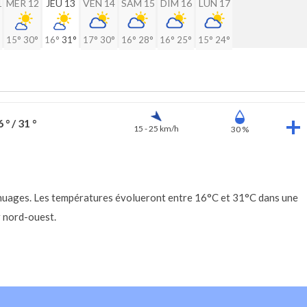
1
MER 12
JEU 13
VEN 14
SAM 15
DIM 16
LUN 17
15°
30°
16°
31°
17°
30°
16°
28°
16°
25°
15°
24°
 ° / 31 °
15 - 25 km/h
30 %
 nuages. Les températures évolueront entre 16°C et 31°C dans une
r nord-ouest.