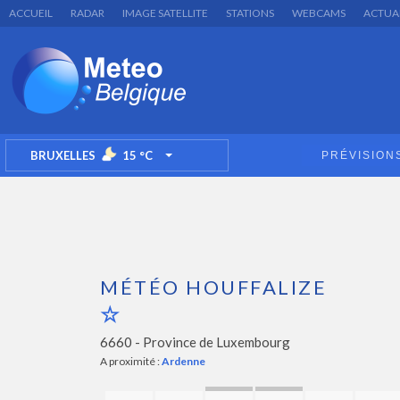
ACCUEIL
RADAR
IMAGE SATELLITE
STATIONS
WEBCAMS
ACTUA
BRUXELLES
15
°C
PRÉVISION
TOGGLE DROPDOWN
MÉTÉO HOUFFALIZE
6660 -
Province de Luxembourg
A proximité :
Ardenne