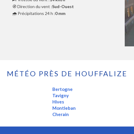
🧭 Direction du vent :
Sud-Ouest
🌧️ Précipitations 24 h :
0 mm
MÉTÉO PRÈS DE HOUFFALIZE
Bertogne
Tavigny
Hives
Montleban
Cherain