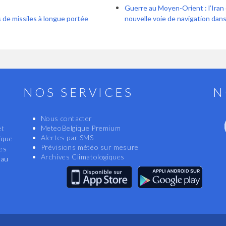
Guerre au Moyen-Orient : l’Iran
s de missiles à longue portée
nouvelle voie de navigation dans
NOS SERVICES
N
Nous contacter
MeteoBelgique Premium
et
Alertes par SMS
ique
Prévisions météo sur mesure
les
Archives Climatologiques
eau