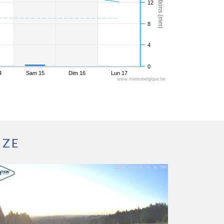
Précipitations (mm)
12
8
4
0
4
Sam 15
Dim 16
Lun 17
www.meteobelgique.be
IZE