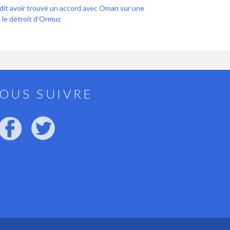
 dit avoir trouvé un accord avec Oman sur une
 le détroit d’Ormuz
OUS SUIVRE