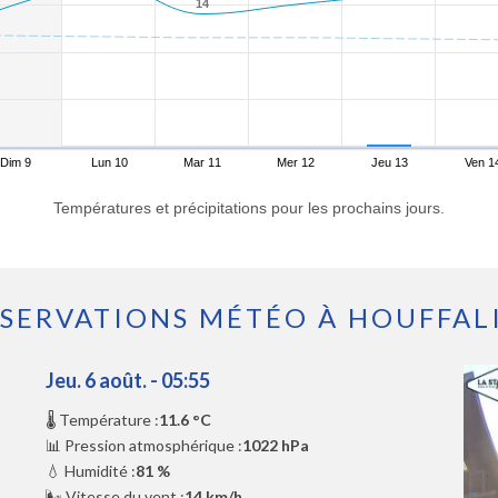
14
14
Dim 9
Lun 10
Mar 11
Mer 12
Jeu 13
Ven 1
Températures et précipitations pour les prochains jours.
SERVATIONS MÉTÉO À HOUFFAL
Jeu. 6 août. - 05:55
🌡️ Température :
11.6 °C
📊 Pression atmosphérique :
1022 hPa
💧 Humidité :
81 %
🌬️ Vitesse du vent :
14 km/h