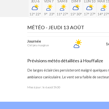
JEU 6
VEN 7
SAM 8
DIM 9
LUN 10
MAR 1
12°
22°
9°
23°
11°
27°
15°
30°
17°
27°
14°
27°
MÉTÉO -
JEUDI 13 AOÛT
Journée
16
Ciel peu nuageux
Prévisions météo détaillées à Houffalize
De larges éclaircies persisteront malgré quelques
ambiance caniculaire. Le vent sera faible de secteu
Mise à jour : le
6 août 5h30