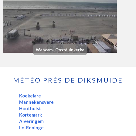
Webcam : Oostduinkerke
MÉTÉO PRÈS DE DIKSMUIDE
Koekelare
Mannekensvere
Houthulst
Kortemark
Alveringem
Lo-Reninge