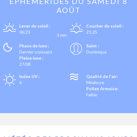
EPHÉMÉRIDES DU
SAMEDI 8
AOÛT
Lever du soleil :
Coucher du soleil :
06:23
21:25
-3 min
Phase de lune :
Saint :
Dernier croissant
Dominique
Pleine lune :
27/08
Index UV :
Qualité de l'air:
6
Médiocre
Pollen Armoise:
Faible