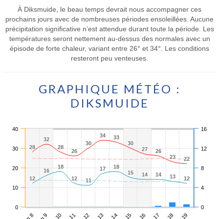
À Diksmuide, le beau temps devrait nous accompagner ces
prochains jours avec de nombreuses périodes ensoleillées. Aucune
précipitation significative n’est attendue durant toute la période. Les
températures seront nettement au-dessus des normales avec un
épisode de forte chaleur, variant entre 26° et 34°. Les conditions
resteront peu venteuses.
GRAPHIQUE MÉTÉO :
DIKSMUIDE
40
16
34
34
33
33
32
32
30
30
30
30
28
28
28
28
30
12
27
27
26
26
26
26
23
23
22
22
18
18
18
18
20
8
17
17
16
16
15
15
14
14
14
14
13
13
12
12
12
12
12
12
11
11
10
4
0
0
Dim 9