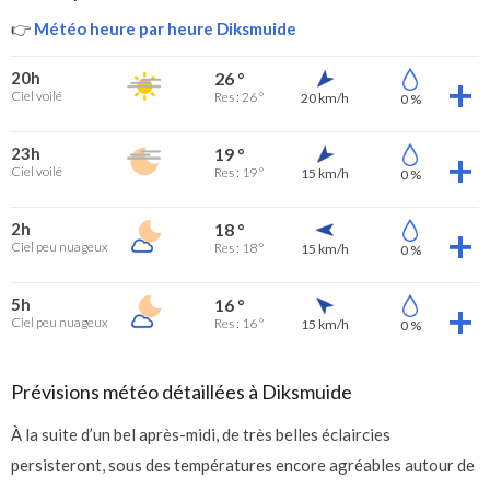
👉
Météo heure par heure Diksmuide
20h
26 °
Ciel voilé
Res : 26 °
20 km/h
0 %
23h
19 °
Ciel voilé
Res : 19 °
15 km/h
0 %
2h
18 °
Ciel peu nuageux
Res : 18 °
15 km/h
0 %
5h
16 °
Ciel peu nuageux
Res : 16 °
15 km/h
0 %
Prévisions météo détaillées à Diksmuide
À la suite d’un bel après-midi, de très belles éclaircies
persisteront, sous des températures encore agréables autour de