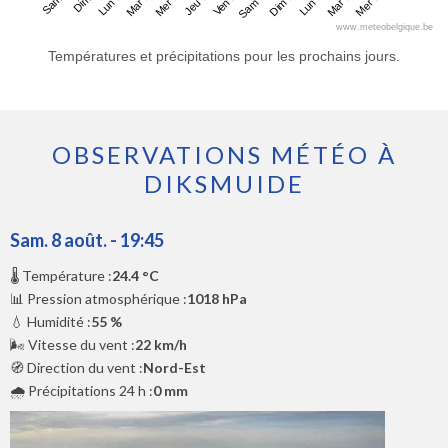
Sam 8
Mar 11
Ven 14
Lun 17
Lun 10
Jeu 13
Dim 16
Mer 19
Mer 12
Sam 15
Mar 18
www.meteobelgique.be
Températures et précipitations pour les prochains jours.
OBSERVATIONS MÉTÉO À
DIKSMUIDE
Sam. 8 août. - 19:45
🌡️ Température :
24.4 °C
📊 Pression atmosphérique :
1018 hPa
💧 Humidité :
55 %
🌬️ Vitesse du vent :
22 km/h
🧭 Direction du vent :
Nord-Est
🌧️ Précipitations 24 h :
0 mm