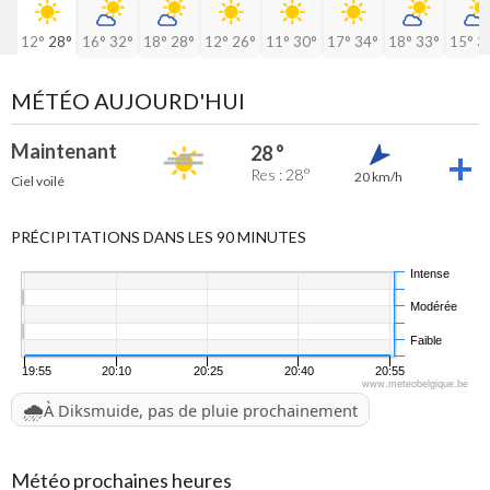
12°
28°
16°
32°
18°
28°
12°
26°
11°
30°
17°
34°
18°
33°
15°
3
MÉTÉO AUJOURD'HUI
Maintenant
28 °
Res : 28°
20 km/h
Ciel voilé
PRÉCIPITATIONS DANS LES 90 MINUTES
Intense
Modérée
Faible
19:55
20:10
20:25
20:40
20:55
www.meteobelgique.be
🌧️
À Diksmuide, pas de pluie prochainement
Météo prochaines heures