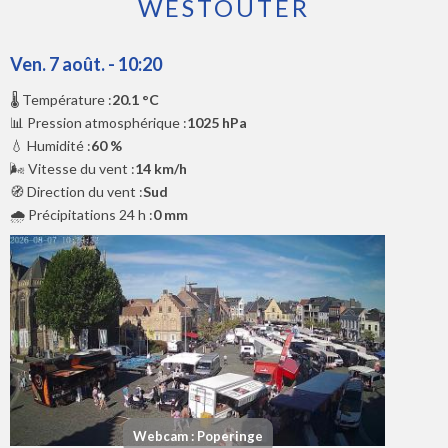
WESTOUTER
Ven. 7 août. - 10:20
🌡️ Température :
20.1 °C
📊 Pression atmosphérique :
1025 hPa
💧 Humidité :
60 %
🌬️ Vitesse du vent :
14 km/h
🧭 Direction du vent :
Sud
🌧️ Précipitations 24 h :
0 mm
Webcam : Poperinge