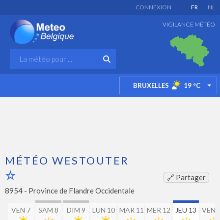
CONNEXION
FR
NL
VIGILANCE MÉTÉO
BRUXELLES
19
°C
TO
MÉTÉO WESTOUTER
🔗 Partager
8954 -
Province de Flandre Occidentale
VEN 7
SAM 8
DIM 9
LUN 10
MAR 11
MER 12
JEU 13
VEN 