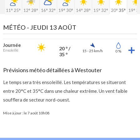
11°
25°
12°
28°
16°
32°
19°
30°
14°
28°
15°
32°
20°
35°
19°
3
MÉTÉO -
JEUDI 13 AOÛT
Journée
20 ° /
Ensoleillé
15 - 25 km/h
0 %
35 °
Prévisions météo détaillées à Westouter
Le temps sera très ensoleillé. Les températures se situeront
entre 20°C et 35°C dans une chaleur extrême. Un vent faible
soufflera de secteur nord-ouest.
Mise à jour : le
7 août 10h08