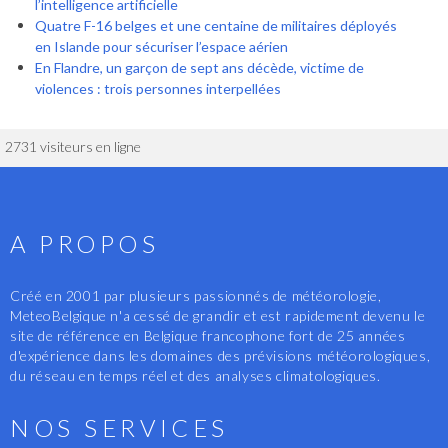
l’intelligence artificielle
Quatre F-16 belges et une centaine de militaires déployés
en Islande pour sécuriser l’espace aérien
En Flandre, un garçon de sept ans décède, victime de
violences : trois personnes interpellées
2731 visiteurs en ligne
A PROPOS
Créé en 2001 par plusieurs passionnés de météorologie,
MeteoBelgique n'a cessé de grandir et est rapidement devenu le
site de référence en Belgique francophone fort de 25 années
d'expérience dans les domaines des prévisions météorologiques,
du réseau en temps réel et des analyses climatologiques.
NOS SERVICES