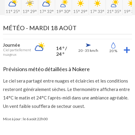
11°
25°
13°
29°
17°
32°
19°
30°
15°
29°
17°
33°
21°
35°
19°
3
MÉTÉO -
MARDI 18 AOÛT
Journée
14 ° /
Ciel partiellement
20 - 35 km/h
20 %
24 °
nuageux
Prévisions météo détaillées à Nokere
Le ciel sera partagé entre nuages et éclaircies et les conditions
resteront généralement sèches. Le thermomètre affichera entre
14°C le matin et 24°C l’après-midi dans une ambiance agréable.
Un vent faible soufflera de secteur ouest.
Mise à jour : le
6 août 22h00