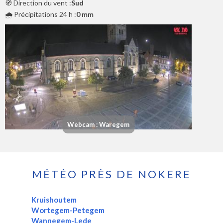
🧭 Direction du vent :
Sud
🌧️ Précipitations 24 h :
0 mm
Webcam : Waregem
MÉTÉO PRÈS DE NOKERE
Kruishoutem
Wortegem-Petegem
Wannegem-Lede