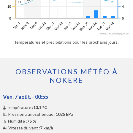
11
11
10
4
0
0
Ven 7
Lun 10
Jeu 13
Dim 16
Dim 9
Mer 12
Sam 15
Mar 18
Sam 8
Mar 11
Ven 14
Lun 17
www.meteobelgique.be
Températures et précipitations pour les prochains jours.
OBSERVATIONS MÉTÉO À
NOKERE
Ven. 7 août. - 00:55
🌡️ Température :
13.1 °C
📊 Pression atmosphérique :
1025 hPa
💧 Humidité :
75 %
🌬️ Vitesse du vent :
7 km/h