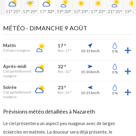
11°
25°
13°
29°
17°
32°
19°
30°
15°
29°
17°
33°
21°
35°
19°
3
MÉTÉO -
DIMANCHE 9 AOÛT
Matin
17 °
Ciel peu nuageux
Res : 17 °
10-15 km/h
0 %
Après-midi
32 °
Ciel partiellement
Res : 32 °
15-30 km/h
0 %
nuageux
Soirée
23 °
Ciel partiellement
Res : 24 °
15-25 km/h
0 %
nuageux
Prévisions météo détaillées à Nazareth
Le ciel présentera un aspect peu nuageux avec de larges
éclaircies en matinée. La douceur sera déjà présente, le