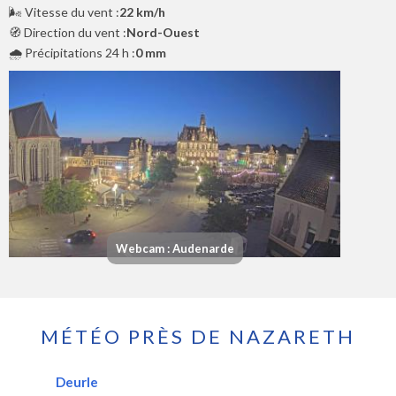
🌬️ Vitesse du vent :
22 km/h
🧭 Direction du vent :
Nord-Ouest
🌧️ Précipitations 24 h :
0 mm
Webcam : Audenarde
MÉTÉO PRÈS DE NAZARETH
Deurle