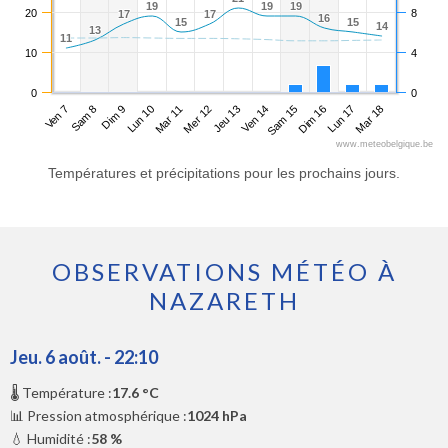
19
19
19
19
19
19
20
8
17
17
17
17
16
16
15
15
15
15
14
14
13
13
11
11
10
4
0
0
Ven 7
Lun 10
Jeu 13
Dim 16
Dim 9
Mer 12
Sam 15
Mar 18
Sam 8
Mar 11
Ven 14
Lun 17
www.meteobelgique.be
Températures et précipitations pour les prochains jours.
OBSERVATIONS MÉTÉO À
NAZARETH
Jeu. 6 août. - 22:10
🌡️ Température :
17.6 °C
📊 Pression atmosphérique :
1024 hPa
💧 Humidité :
58 %